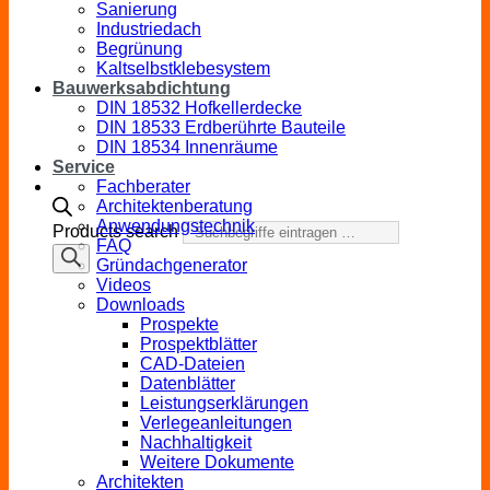
Sanierung
Industriedach
Begrünung
Kaltselbstklebesystem
Bauwerksabdichtung
DIN 18532 Hofkellerdecke
DIN 18533 Erdberührte Bauteile
DIN 18534 Innenräume
Service
Fachberater
Architektenberatung
Anwendungstechnik
Products search
FAQ
Gründachgenerator
Videos
Downloads
Prospekte
Prospektblätter
CAD-Dateien
Datenblätter
Leistungserklärungen
Verlegeanleitungen
Nachhaltigkeit
Weitere Dokumente
Architekten