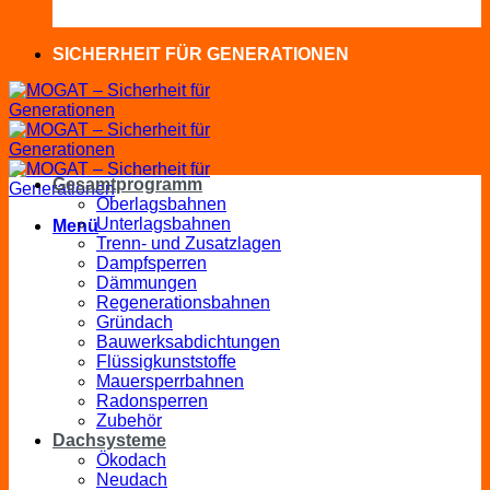
SICHERHEIT FÜR GENERATIONEN
Gesamtprogramm
Oberlagsbahnen
Unterlagsbahnen
Menü
Trenn- und Zusatzlagen
Dampfsperren
Dämmungen
Regenerationsbahnen
Gründach
Bauwerksabdichtungen
Flüssigkunststoffe
Mauersperrbahnen
Radonsperren
Zubehör
Dachsysteme
Ökodach
Neudach