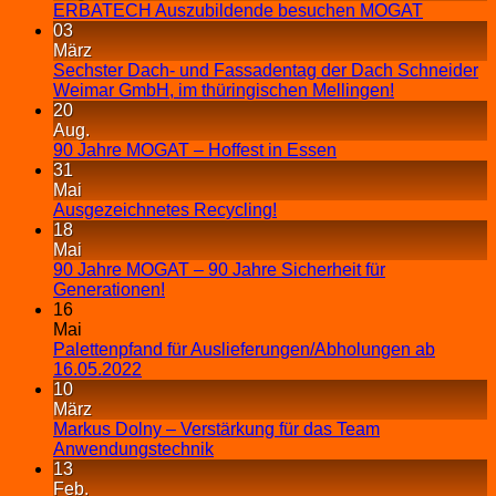
ERBATECH Auszubildende besuchen MOGAT
03
März
Sechster Dach- und Fassadentag der Dach Schneider
Weimar GmbH, im thüringischen Mellingen!
20
Aug.
90 Jahre MOGAT – Hoffest in Essen
31
Mai
Ausgezeichnetes Recycling!
18
Mai
90 Jahre MOGAT – 90 Jahre Sicherheit für
Generationen!
16
Mai
Palettenpfand für Auslieferungen/Abholungen ab
16.05.2022
10
März
Markus Dolny – Verstärkung für das Team
Anwendungstechnik
13
Feb.