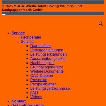
© 2026
MOGAT-Werke Adolf Böving Bitumen- und
Dachpappenfabrik GmbH
Service
Fachberater
Service
Datenblätter
Verlegeanleitungen
Leistungserklärungen
Ausschreibungstexte
Nachhaltigkeit
Gründachgenerator
Weitere Dokumente
CAD-Dateien
Prospekte
Prospektblätter
Leistungsverzeichnisse
FAQ
Videos
Kontakt
Gesamtprogramm