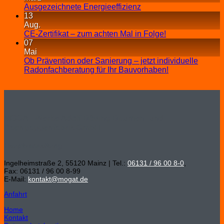
Ausgezeichnete Energieeffizienz
13
Aug.
CE-Zertifikat – zum achten Mal in Folge!
07
Mai
Ob Prävention oder Sanierung – jetzt individuelle
Radonfachberatung für Ihr Bauvorhaben!
MOGAT-Werke Adolf Böving Bitumen- und
Dachpappenfabrik GmbH
Hauptverwaltung
Ingelheimstraße 2, 55120 Mainz | Tel.:
06131 / 96 00 8-0
,
Fax: 06131 / 96 00 8-99
E-Mail:
kontakt@mogat.de
Anfahrt
Home
Kontakt