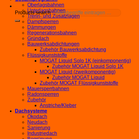
Oberlagsbahnen
Unterlagsbahnen
Products search
Trenn- und Zusatzlagen
Dampfsperren
Dämmungen
Regenerationsbahnen
Gründach
Bauwerksabdichtungen
Zubehör Bauwerksabdichtung
Flüssigkunststoffe
MOGAT Liquid Solo 1K (einkomponentig)
Zubehör MOGAT Liquid Solo 1K
MOGAT Liquid (zweikomponentig)
Zubehör MOGAT Liquid
Zubehör MOGAT Flüssigkunststoffe
Mauersperrbahnen
Radonsperren
Zubehör
Anstriche/Kleber
Dachsysteme
Ökodach
Neudach
Sanierung
Industriedach
Begrünung