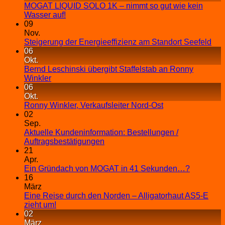
MOGAT LIQUID SOLO 1K – nimmt so gut wie kein
Wasser auf!
09
Nov.
Steigerung der Energieeffizienz am Standort Seefeld
06
Okt.
Bernd Leschinski übergibt Staffelstab an Ronny
Winkler
06
Okt.
Ronny Winkler, Verkaufsleiter Nord-Ost
02
Sep.
Aktuelle Kundeninformation: Bestellungen /
Auftragsbestätigungen
21
Apr.
Ein Gründach von MOGAT in 41 Sekunden…?
16
März
Eine Reise durch den Norden – Alligatorhaut AS5-E
zieht um!
02
März