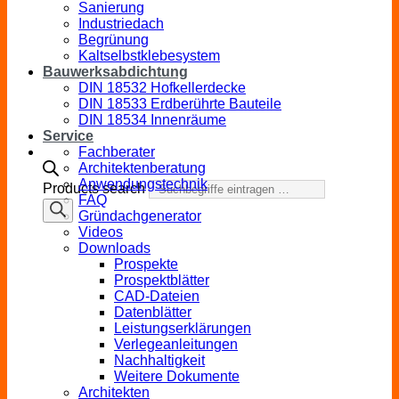
Sanierung
Industriedach
Begrünung
Kaltselbstklebesystem
Bauwerksabdichtung
DIN 18532 Hofkellerdecke
DIN 18533 Erdberührte Bauteile
DIN 18534 Innenräume
Service
Fachberater
Architektenberatung
Anwendungstechnik
Products search
FAQ
Gründachgenerator
Videos
Downloads
Prospekte
Prospektblätter
CAD-Dateien
Datenblätter
Leistungserklärungen
Verlegeanleitungen
Nachhaltigkeit
Weitere Dokumente
Architekten