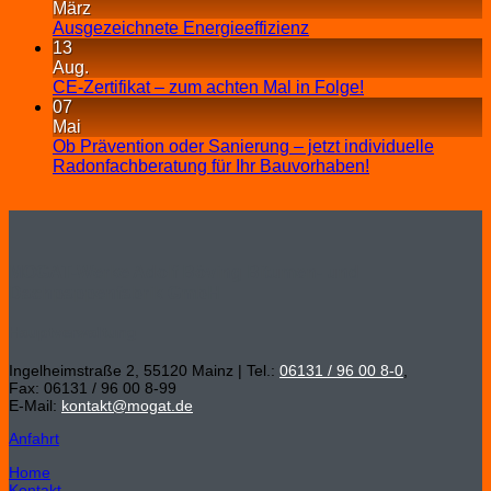
März
Ausgezeichnete Energieeffizienz
13
Aug.
CE-Zertifikat – zum achten Mal in Folge!
07
Mai
Ob Prävention oder Sanierung – jetzt individuelle
Radonfachberatung für Ihr Bauvorhaben!
MOGAT-Werke Adolf Böving Bitumen- und
Dachpappenfabrik GmbH
Hauptverwaltung
Ingelheimstraße 2, 55120 Mainz | Tel.:
06131 / 96 00 8-0
,
Fax: 06131 / 96 00 8-99
E-Mail:
kontakt@mogat.de
Anfahrt
Home
Kontakt