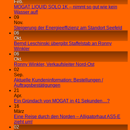
Feb.
MOGAT LIQUID SOLO 1K – nimmt so gut wie kein
Wasser auf!
09
Nov.
Steigerung der Energieeffizienz am Standort Seefeld
06
Okt.
Bernd Leschinski übergibt Staffelstab an Ronny
Winkler
06
Okt.
Ronny Winkler, Verkaufsleiter Nord-Ost
02
Sep.
Aktuelle Kundeninformation: Bestellungen /
Auftragsbestätigungen
21
Apr.
Ein Gründach von MOGAT in 41 Sekunden…?
16
März
Eine Reise durch den Norden – Alligatorhaut AS5-E
zieht um!
02