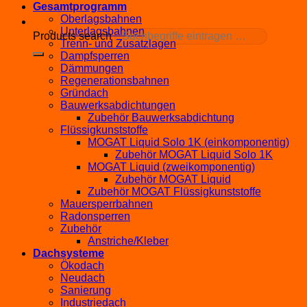
Gesamtprogramm
Oberlagsbahnen
Unterlagsbahnen
Products search
Trenn- und Zusatzlagen
Dampfsperren
Dämmungen
Regenerationsbahnen
Gründach
Bauwerksabdichtungen
Zubehör Bauwerksabdichtung
Flüssigkunststoffe
MOGAT Liquid Solo 1K (einkomponentig)
Zubehör MOGAT Liquid Solo 1K
MOGAT Liquid (zweikomponentig)
Zubehör MOGAT Liquid
Zubehör MOGAT Flüssigkunststoffe
Mauersperrbahnen
Radonsperren
Zubehör
Anstriche/Kleber
Dachsysteme
Ökodach
Neudach
Sanierung
Industriedach