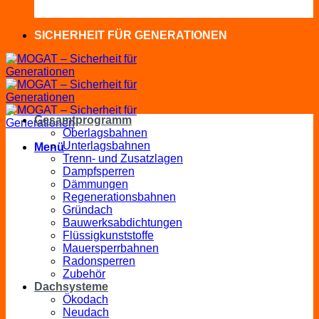
SICHERHEIT FÜR GENERATIONEN
Gesamtprogramm
Oberlagsbahnen
Unterlagsbahnen
Menü
Trenn- und Zusatzlagen
Dampfsperren
Dämmungen
Regenerationsbahnen
Gründach
Bauwerksabdichtungen
Flüssigkunststoffe
Mauersperrbahnen
Radonsperren
Zubehör
Dachsysteme
Ökodach
Neudach