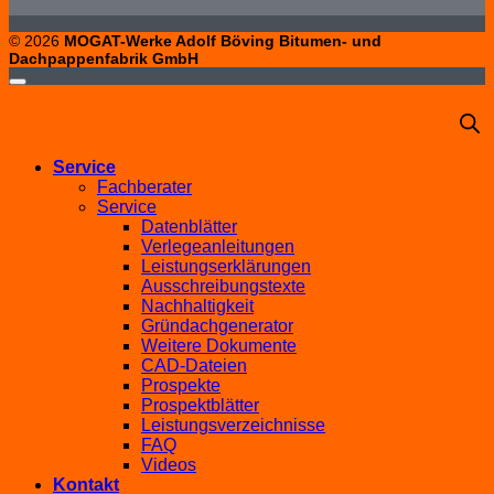
© 2026
MOGAT-Werke Adolf Böving Bitumen- und
Dachpappenfabrik GmbH
Service
Fachberater
Service
Datenblätter
Verlegeanleitungen
Leistungserklärungen
Ausschreibungstexte
Nachhaltigkeit
Gründachgenerator
Weitere Dokumente
CAD-Dateien
Prospekte
Prospektblätter
Leistungsverzeichnisse
FAQ
Videos
Kontakt