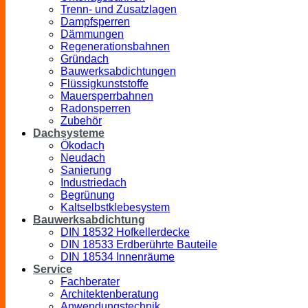
Trenn- und Zusatzlagen
Dampfsperren
Dämmungen
Regenerationsbahnen
Gründach
Bauwerksabdichtungen
Flüssigkunststoffe
Mauersperrbahnen
Radonsperren
Zubehör
Dachsysteme
Ökodach
Neudach
Sanierung
Industriedach
Begrünung
Kaltselbstklebesystem
Bauwerksabdichtung
DIN 18532 Hofkellerdecke
DIN 18533 Erdberührte Bauteile
DIN 18534 Innenräume
Service
Fachberater
Architektenberatung
Anwendungstechnik