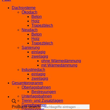
Dachsysteme
Ökodach
Beton
Holz
Trapezblech
Neudach
Beton
Holz
Trapezblech
Sanierung
einlagig
zweilagig
ohne Wärmedämmung
mit Wärmedämmung
Industriedach
einlagig
zweilagig
Gesamtprogramm
Oberlagsbahnen
Bestreuungen
Unterlagsbahnen
Trenn- und Zusatzlagen
Dampfsperren
Products search
Dämmungen