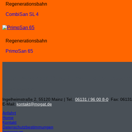
Regenerationsbahn
CombiSan SL 4
Regenerationsbahn
PrimoSan 65
MOGAT-Werke Adolf Böving Bitumen- und Dachpappenfa
Hauptverwaltung
Ingelheimstraße 2, 55120 Mainz | Tel.:
06131 / 96 00 8-0
, Fax: 06131
E-Mail:
kontakt@mogat.de
Anfahrt
Home
Kontakt
Datenschutzbestimmungen
Impressum