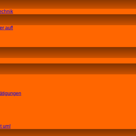
echnik
r auf!
tätigungen
t um!