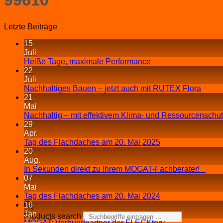
Letzte Beiträge
15
Juli
Heiße Tage, maximale Performance
22
Juli
Nachhaltiges Bauen – jetzt auch mit RUTEX Flora
21
Mai
Nachhaltig – mit effektivem Klima- und Ressourcenschu
29
Apr.
Tag des Flachdaches am 20. Mai 2025
20
Aug.
In Sekunden direkt zu Ihrem MOGAT-Fachberater!
07
Mai
Tag des Flachdaches am 20. Mai 2024
16
Jan.
Products search
MOGAT: Verbundpartner der FLECKtory