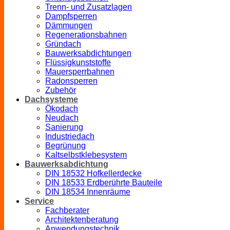
Trenn- und Zusatzlagen
Dampfsperren
Dämmungen
Regenerationsbahnen
Gründach
Bauwerksabdichtungen
Flüssigkunststoffe
Mauersperrbahnen
Radonsperren
Zubehör
Dachsysteme
Ökodach
Neudach
Sanierung
Industriedach
Begrünung
Kaltselbstklebesystem
Bauwerksabdichtung
DIN 18532 Hofkellerdecke
DIN 18533 Erdberührte Bauteile
DIN 18534 Innenräume
Service
Fachberater
Architektenberatung
Anwendungstechnik