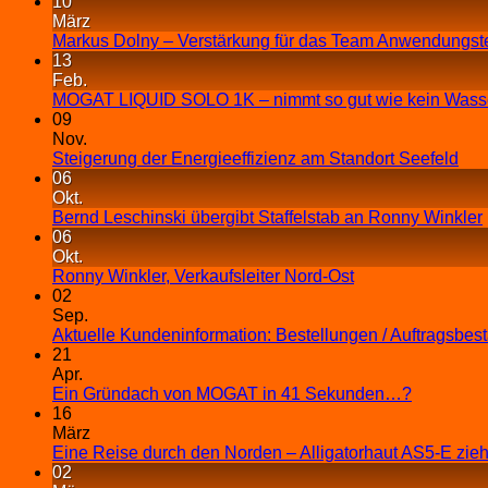
10
März
Markus Dolny – Verstärkung für das Team Anwendungst
13
Feb.
MOGAT LIQUID SOLO 1K – nimmt so gut wie kein Wasse
09
Nov.
Steigerung der Energieeffizienz am Standort Seefeld
06
Okt.
Bernd Leschinski übergibt Staffelstab an Ronny Winkler
06
Okt.
Ronny Winkler, Verkaufsleiter Nord-Ost
02
Sep.
Aktuelle Kundeninformation: Bestellungen / Auftragsbes
21
Apr.
Ein Gründach von MOGAT in 41 Sekunden…?
16
März
Eine Reise durch den Norden – Alligatorhaut AS5-E zieh
02