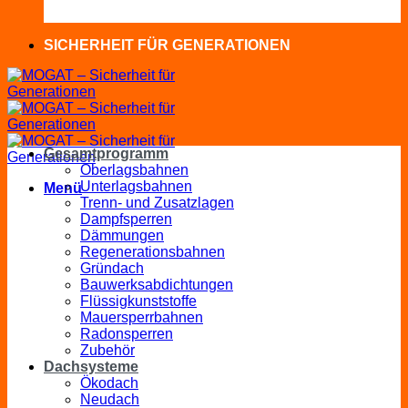
SICHERHEIT FÜR GENERATIONEN
Gesamtprogramm
Oberlagsbahnen
Unterlagsbahnen
Menü
Trenn- und Zusatzlagen
Dampfsperren
Dämmungen
Regenerationsbahnen
Gründach
Bauwerksabdichtungen
Flüssigkunststoffe
Mauersperrbahnen
Radonsperren
Zubehör
Dachsysteme
Ökodach
Neudach