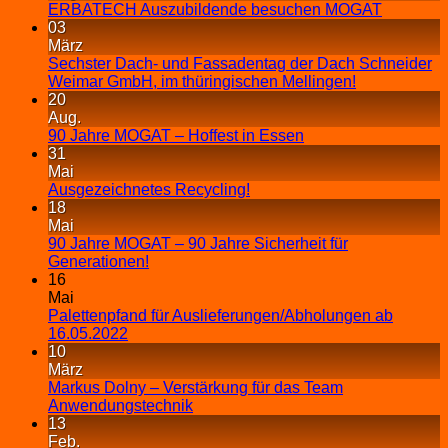
ERBATECH Auszubildende besuchen MOGAT
03
März
Sechster Dach- und Fassadentag der Dach Schneider
Weimar GmbH, im thüringischen Mellingen!
20
Aug.
90 Jahre MOGAT – Hoffest in Essen
31
Mai
Ausgezeichnetes Recycling!
18
Mai
90 Jahre MOGAT – 90 Jahre Sicherheit für
Generationen!
16
Mai
Palettenpfand für Auslieferungen/Abholungen ab
16.05.2022
10
März
Markus Dolny – Verstärkung für das Team
Anwendungstechnik
13
Feb.