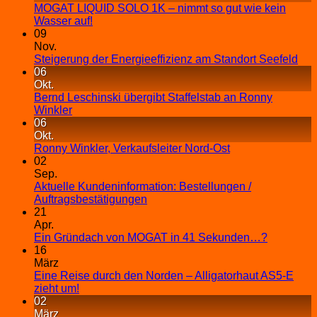
MOGAT LIQUID SOLO 1K – nimmt so gut wie kein
Wasser auf!
09
Nov.
Steigerung der Energieeffizienz am Standort Seefeld
06
Okt.
Bernd Leschinski übergibt Staffelstab an Ronny
Winkler
06
Okt.
Ronny Winkler, Verkaufsleiter Nord-Ost
02
Sep.
Aktuelle Kundeninformation: Bestellungen /
Auftragsbestätigungen
21
Apr.
Ein Gründach von MOGAT in 41 Sekunden…?
16
März
Eine Reise durch den Norden – Alligatorhaut AS5-E
zieht um!
02
März