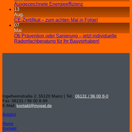
Ausgezeichnete Energieeffizienz
13
Aug.
CE-Zertifikat – zum achten Mal in Folge!
07
Mai
Ob Prävention oder Sanierung – jetzt individuelle
Radonfachberatung für Ihr Bauvorhaben!
MOGAT-Werke Adolf Böving Bitumen- und
Dachpappenfabrik GmbH
Hauptverwaltung
Ingelheimstraße 2, 55120 Mainz | Tel.:
06131 / 96 00 8-0
,
Fax: 06131 / 96 00 8-99
E-Mail:
kontakt@mogat.de
Anfahrt
Home
Kontakt