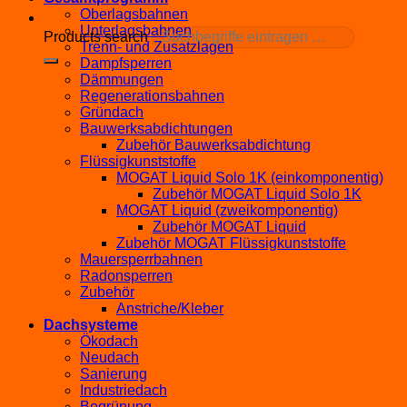
Oberlagsbahnen
Unterlagsbahnen
Products search
Trenn- und Zusatzlagen
Dampfsperren
Dämmungen
Regenerationsbahnen
Gründach
Bauwerksabdichtungen
Zubehör Bauwerksabdichtung
Flüssigkunststoffe
MOGAT Liquid Solo 1K (einkomponentig)
Zubehör MOGAT Liquid Solo 1K
MOGAT Liquid (zweikomponentig)
Zubehör MOGAT Liquid
Zubehör MOGAT Flüssigkunststoffe
Mauersperrbahnen
Radonsperren
Zubehör
Anstriche/Kleber
Dachsysteme
Ökodach
Neudach
Sanierung
Industriedach
Begrünung