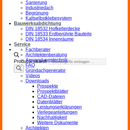
Sanierung
Industriedach
Begrünung
Kaltselbstklebesystem
Bauwerksabdichtung
DIN 18532 Hofkellerdecke
DIN 18533 Erdberührte Bauteile
DIN 18534 Innenräume
Service
Fachberater
Architektenberatung
Anwendungstechnik
Products search
FAQ
Gründachgenerator
Videos
Downloads
Prospekte
Prospektblätter
CAD-Dateien
Datenblätter
Leistungserklärungen
Verlegeanleitungen
Nachhaltigkeit
Weitere Dokumente
Architekten