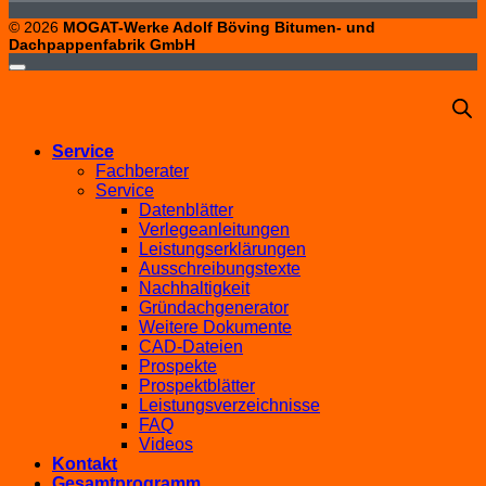
© 2026
MOGAT-Werke Adolf Böving Bitumen- und
Dachpappenfabrik GmbH
Service
Fachberater
Service
Datenblätter
Verlegeanleitungen
Leistungserklärungen
Ausschreibungstexte
Nachhaltigkeit
Gründachgenerator
Weitere Dokumente
CAD-Dateien
Prospekte
Prospektblätter
Leistungsverzeichnisse
FAQ
Videos
Kontakt
Gesamtprogramm