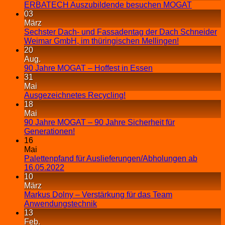
ERBATECH Auszubildende besuchen MOGAT
03
März
Sechster Dach- und Fassadentag der Dach Schneider
Weimar GmbH, im thüringischen Mellingen!
20
Aug.
90 Jahre MOGAT – Hoffest in Essen
31
Mai
Ausgezeichnetes Recycling!
18
Mai
90 Jahre MOGAT – 90 Jahre Sicherheit für
Generationen!
16
Mai
Palettenpfand für Auslieferungen/Abholungen ab
16.05.2022
10
März
Markus Dolny – Verstärkung für das Team
Anwendungstechnik
13
Feb.