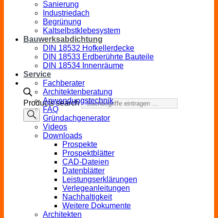
Sanierung
Industriedach
Begrünung
Kaltselbstklebesystem
Bauwerksabdichtung
DIN 18532 Hofkellerdecke
DIN 18533 Erdberührte Bauteile
DIN 18534 Innenräume
Service
Fachberater
Architektenberatung
Anwendungstechnik
Products search
FAQ
Gründachgenerator
Videos
Downloads
Prospekte
Prospektblätter
CAD-Dateien
Datenblätter
Leistungserklärungen
Verlegeanleitungen
Nachhaltigkeit
Weitere Dokumente
Architekten