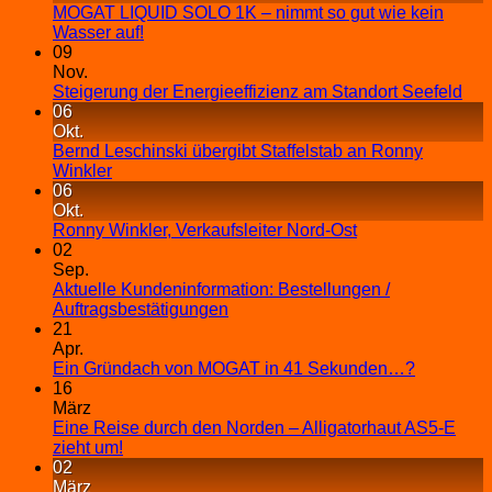
MOGAT LIQUID SOLO 1K – nimmt so gut wie kein
Wasser auf!
09
Nov.
Steigerung der Energieeffizienz am Standort Seefeld
06
Okt.
Bernd Leschinski übergibt Staffelstab an Ronny
Winkler
06
Okt.
Ronny Winkler, Verkaufsleiter Nord-Ost
02
Sep.
Aktuelle Kundeninformation: Bestellungen /
Auftragsbestätigungen
21
Apr.
Ein Gründach von MOGAT in 41 Sekunden…?
16
März
Eine Reise durch den Norden – Alligatorhaut AS5-E
zieht um!
02
März