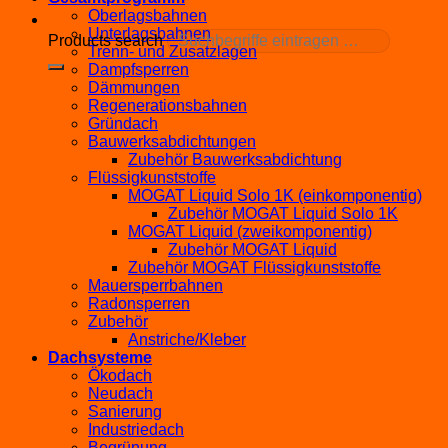
Oberlagsbahnen
Unterlagsbahnen
Products search
Trenn- und Zusatzlagen
Dampfsperren
Dämmungen
Regenerationsbahnen
Gründach
Bauwerksabdichtungen
Zubehör Bauwerksabdichtung
Flüssigkunststoffe
MOGAT Liquid Solo 1K (einkomponentig)
Zubehör MOGAT Liquid Solo 1K
MOGAT Liquid (zweikomponentig)
Zubehör MOGAT Liquid
Zubehör MOGAT Flüssigkunststoffe
Mauersperrbahnen
Radonsperren
Zubehör
Anstriche/Kleber
Dachsysteme
Ökodach
Neudach
Sanierung
Industriedach
Begrünung