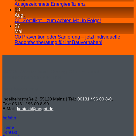
Ausgezeichnete Energieeffizienz
13
Aug.
CE-Zertifikat – zum achten Mal in Folge!
07
Mai
Ob Prävention oder Sanierung – jetzt individuelle
Radonfachberatung für Ihr Bauvorhaben!
MOGAT-Werke Adolf Böving Bitumen- und
Dachpappenfabrik GmbH
Hauptverwaltung
Ingelheimstraße 2, 55120 Mainz | Tel.:
06131 / 96 00 8-0
,
Fax: 06131 / 96 00 8-99
E-Mail:
kontakt@mogat.de
Anfahrt
Home
Kontakt