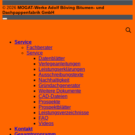
© 2026
MOGAT-Werke Adolf Böving Bitumen- und
Dachpappenfabrik GmbH
Service
Fachberater
Service
Datenblätter
Verlegeanleitungen
Leistungserklärungen
Ausschreibungstexte
Nachhaltigkeit
Gründachgenerator
Weitere Dokumente
CAD-Dateien
Prospekte
Prospektblätter
Leistungsverzeichnisse
FAQ
Videos
Kontakt
Gesamtprogramm