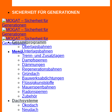
SICHERHEIT FÜR GENERATIONEN
Gesamtprogramm
Oberlagsbahnen
Unterlagsbahnen
Menü
Trenn- und Zusatzlagen
Dampfsperren
Dämmungen
Regenerationsbahnen
Gründach
Bauwerksabdichtungen
Flüssigkunststoffe
Mauersperrbahnen
Radonsperren
Zubehör
Dachsysteme
Ökodach
Neudach