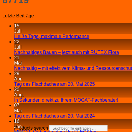
Letzte Beiträge
15
Juli
Heiße Tage, maximale Performance
22
Juli
Nachhaltiges Bauen – jetzt auch mit RUTEX Flora
21
Mai
Nachhaltig – mit effektivem Klima- und Ressourcenschu
29
Apr.
Tag des Flachdaches am 20. Mai 2025
20
Aug.
In Sekunden direkt zu Ihrem MOGAT-Fachberater!
07
Mai
Tag des Flachdaches am 20. Mai 2024
16
Jan.
Products search
MOGAT: Verbundpartner der FLECKtory