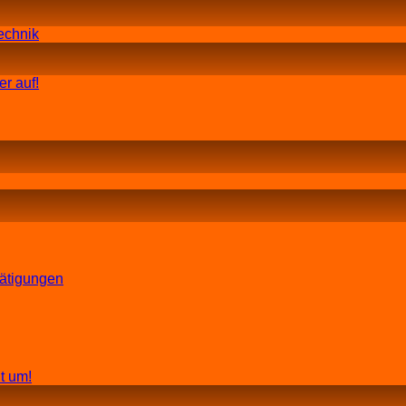
echnik
r auf!
tätigungen
t um!