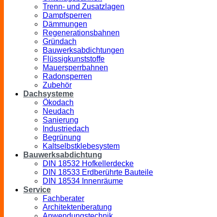
Trenn- und Zusatzlagen
Dampfsperren
Dämmungen
Regenerationsbahnen
Gründach
Bauwerksabdichtungen
Flüssigkunststoffe
Mauersperrbahnen
Radonsperren
Zubehör
Dachsysteme
Ökodach
Neudach
Sanierung
Industriedach
Begrünung
Kaltselbstklebesystem
Bauwerksabdichtung
DIN 18532 Hofkellerdecke
DIN 18533 Erdberührte Bauteile
DIN 18534 Innenräume
Service
Fachberater
Architektenberatung
Anwendungstechnik