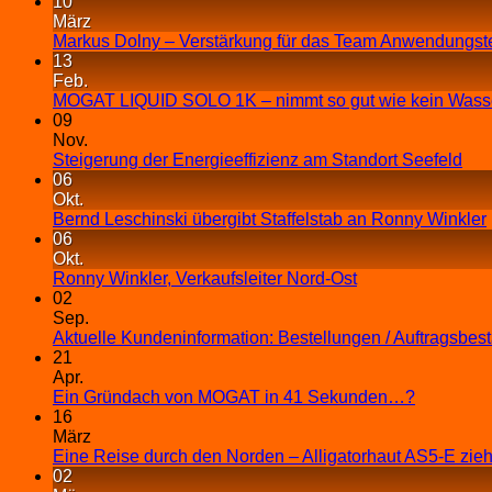
10
März
Markus Dolny – Verstärkung für das Team Anwendungst
13
Feb.
MOGAT LIQUID SOLO 1K – nimmt so gut wie kein Wasse
09
Nov.
Steigerung der Energieeffizienz am Standort Seefeld
06
Okt.
Bernd Leschinski übergibt Staffelstab an Ronny Winkler
06
Okt.
Ronny Winkler, Verkaufsleiter Nord-Ost
02
Sep.
Aktuelle Kundeninformation: Bestellungen / Auftragsbes
21
Apr.
Ein Gründach von MOGAT in 41 Sekunden…?
16
März
Eine Reise durch den Norden – Alligatorhaut AS5-E zieh
02