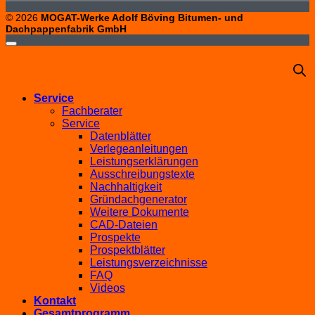
© 2026
MOGAT-Werke Adolf Böving Bitumen- und
Dachpappenfabrik GmbH
Service
Fachberater
Service
Datenblätter
Verlegeanleitungen
Leistungserklärungen
Ausschreibungstexte
Nachhaltigkeit
Gründachgenerator
Weitere Dokumente
CAD-Dateien
Prospekte
Prospektblätter
Leistungsverzeichnisse
FAQ
Videos
Kontakt
Gesamtprogramm