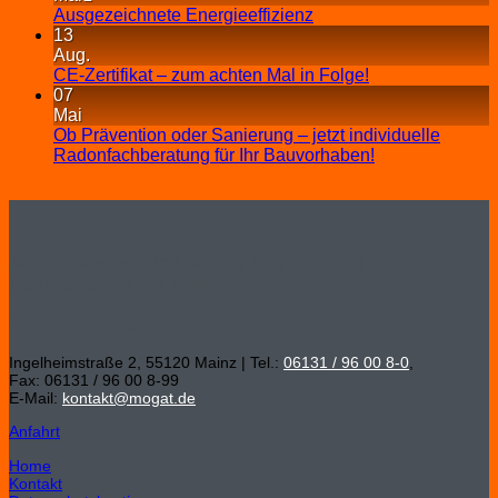
Ausgezeichnete Energieeffizienz
13
Aug.
CE-Zertifikat – zum achten Mal in Folge!
07
Mai
Ob Prävention oder Sanierung – jetzt individuelle
Radonfachberatung für Ihr Bauvorhaben!
MOGAT-Werke Adolf Böving Bitumen- und
Dachpappenfabrik GmbH
Hauptverwaltung
Ingelheimstraße 2, 55120 Mainz | Tel.:
06131 / 96 00 8-0
,
Fax: 06131 / 96 00 8-99
E-Mail:
kontakt@mogat.de
Anfahrt
Home
Kontakt