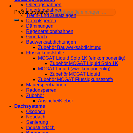
Oberlagsbahnen
Unterlagsbahnen
Products search
Trenn- und Zusatzlagen
Dampfsperren
Dämmungen
Regenerationsbahnen
Gründach
Bauwerksabdichtungen
Zubehör Bauwerksabdichtung
Flüssigkunststoffe
MOGAT Liquid Solo 1K (einkomponentig)
Zubehör MOGAT Liquid Solo 1K
MOGAT Liquid (zweikomponentig)
Zubehör MOGAT Liquid
Zubehör MOGAT Flüssigkunststoffe
Mauersperrbahnen
Radonsperren
Zubehör
Anstriche/Kleber
Dachsysteme
Ökodach
Neudach
Sanierung
Industriedach
Begrünung