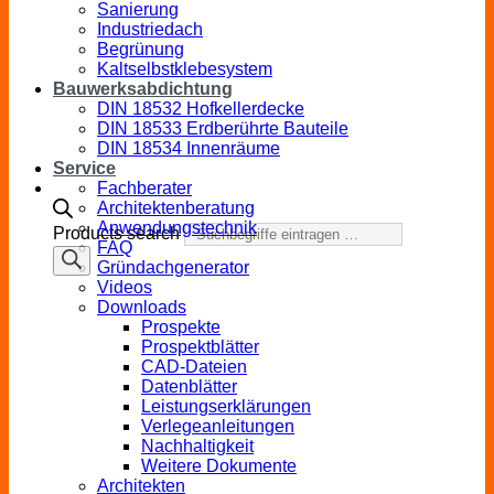
Sanierung
Industriedach
Begrünung
Kaltselbstklebesystem
Bauwerksabdichtung
DIN 18532 Hofkellerdecke
DIN 18533 Erdberührte Bauteile
DIN 18534 Innenräume
Service
Fachberater
Architektenberatung
Anwendungstechnik
Products search
FAQ
Gründachgenerator
Videos
Downloads
Prospekte
Prospektblätter
CAD-Dateien
Datenblätter
Leistungserklärungen
Verlegeanleitungen
Nachhaltigkeit
Weitere Dokumente
Architekten