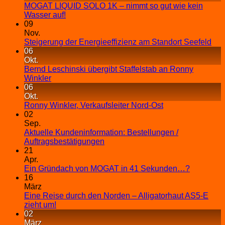
MOGAT LIQUID SOLO 1K – nimmt so gut wie kein
Wasser auf!
09
Nov.
Steigerung der Energieeffizienz am Standort Seefeld
06
Okt.
Bernd Leschinski übergibt Staffelstab an Ronny
Winkler
06
Okt.
Ronny Winkler, Verkaufsleiter Nord-Ost
02
Sep.
Aktuelle Kundeninformation: Bestellungen /
Auftragsbestätigungen
21
Apr.
Ein Gründach von MOGAT in 41 Sekunden…?
16
März
Eine Reise durch den Norden – Alligatorhaut AS5-E
zieht um!
02
März