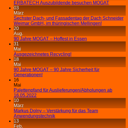
ERBATECH Auszubildende besuchen MOGAT
03
März
Sechster Dach- und Fassadentag der Dach Schneider
Weimar GmbH, im thüringischen Mellingen!
20
Aug.
90 Jahre MOGAT – Hoffest in Essen
31
Mai
Ausgezeichnetes Recycling!
18
Mai
90 Jahre MOGAT – 90 Jahre Sicherheit für
Generationen!
16
Mai
Palettenpfand für Auslieferungen/Abholungen ab
16.05.2022
10
März
Markus Dolny – Verstärkung für das Team
Anwendungstechnik
13
Feb.