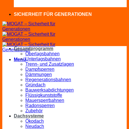
SICHERHEIT FÜR GENERATIONEN
Gesamtprogramm
Oberlagsbahnen
Unterlagsbahnen
Menü
Trenn- und Zusatzlagen
Dampfsperren
Dämmungen
Regenerationsbahnen
Gründach
Bauwerksabdichtungen
Flüssigkunststoffe
Mauersperrbahnen
Radonsperren
Zubehör
Dachsysteme
Ökodach
Neudach