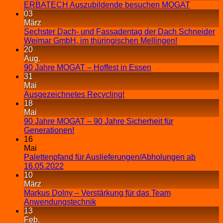
ERBATECH Auszubildende besuchen MOGAT
03
März
Sechster Dach- und Fassadentag der Dach Schneider
Weimar GmbH, im thüringischen Mellingen!
20
Aug.
90 Jahre MOGAT – Hoffest in Essen
31
Mai
Ausgezeichnetes Recycling!
18
Mai
90 Jahre MOGAT – 90 Jahre Sicherheit für
Generationen!
16
Mai
Palettenpfand für Auslieferungen/Abholungen ab
16.05.2022
10
März
Markus Dolny – Verstärkung für das Team
Anwendungstechnik
13
Feb.