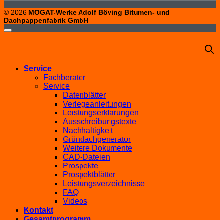
© 2026
MOGAT-Werke Adolf Böving Bitumen- und
Dachpappenfabrik GmbH
Service
Fachberater
Service
Datenblätter
Verlegeanleitungen
Leistungserklärungen
Ausschreibungstexte
Nachhaltigkeit
Gründachgenerator
Weitere Dokumente
CAD-Dateien
Prospekte
Prospektblätter
Leistungsverzeichnisse
FAQ
Videos
Kontakt
Gesamtprogramm