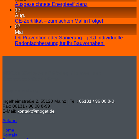
Ausgezeichnete Energieeffizienz
13
Aug.
CE-Zertifikat – zum achten Mal in Folge!
07
Mai
Ob Prävention oder Sanierung – jetzt individuelle
Radonfachberatung für Ihr Bauvorhaben!
MOGAT-Werke Adolf Böving Bitumen- und
Dachpappenfabrik GmbH
Hauptverwaltung
Ingelheimstraße 2, 55120 Mainz | Tel.:
06131 / 96 00 8-0
,
Fax: 06131 / 96 00 8-99
E-Mail:
kontakt@mogat.de
Anfahrt
Home
Kontakt