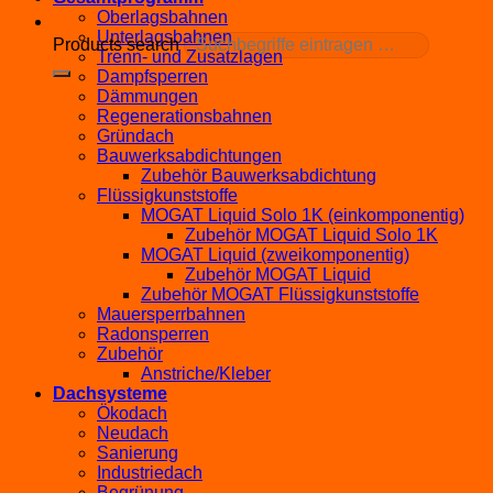
Oberlagsbahnen
Unterlagsbahnen
Products search
Trenn- und Zusatzlagen
Dampfsperren
Dämmungen
Regenerationsbahnen
Gründach
Bauwerksabdichtungen
Zubehör Bauwerksabdichtung
Flüssigkunststoffe
MOGAT Liquid Solo 1K (einkomponentig)
Zubehör MOGAT Liquid Solo 1K
MOGAT Liquid (zweikomponentig)
Zubehör MOGAT Liquid
Zubehör MOGAT Flüssigkunststoffe
Mauersperrbahnen
Radonsperren
Zubehör
Anstriche/Kleber
Dachsysteme
Ökodach
Neudach
Sanierung
Industriedach
Begrünung