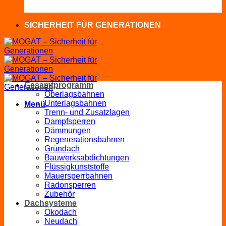
SICHERHEIT FÜR GENERATIONEN
Gesamtprogramm
Oberlagsbahnen
Unterlagsbahnen
Menü
Trenn- und Zusatzlagen
Dampfsperren
Dämmungen
Regenerationsbahnen
Gründach
Bauwerksabdichtungen
Flüssigkunststoffe
Mauersperrbahnen
Radonsperren
Zubehör
Dachsysteme
Ökodach
Neudach