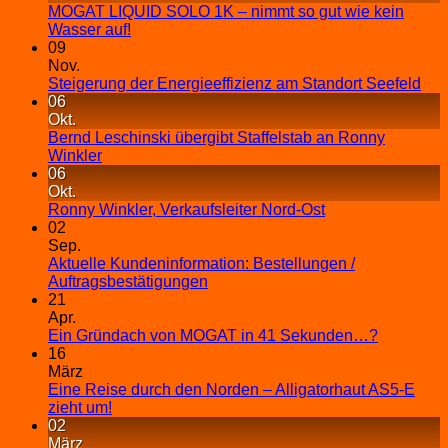
MOGAT LIQUID SOLO 1K – nimmt so gut wie kein
Wasser auf!
09
Nov.
Steigerung der Energieeffizienz am Standort Seefeld
06
Okt.
Bernd Leschinski übergibt Staffelstab an Ronny
Winkler
06
Okt.
Ronny Winkler, Verkaufsleiter Nord-Ost
02
Sep.
Aktuelle Kundeninformation: Bestellungen /
Auftragsbestätigungen
21
Apr.
Ein Gründach von MOGAT in 41 Sekunden…?
16
März
Eine Reise durch den Norden – Alligatorhaut AS5-E
zieht um!
02
März