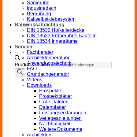
Sanierung
Industriedach
Begrünung
Kaltselbstklebesystem
Bauwerksabdichtung
DIN 18532 Hofkellerdecke
DIN 18533 Erdberührte Bauteile
DIN 18534 Innenräume
Service
Fachberater
Architektenberatung
Anwendungstechnik
Products search
FAQ
Gründachgenerator
Videos
Downloads
Prospekte
Prospektblätter
CAD-Dateien
Datenblätter
Leistungserklärungen
Verlegeanleitungen
Nachhaltigkeit
Weitere Dokumente
Architekten