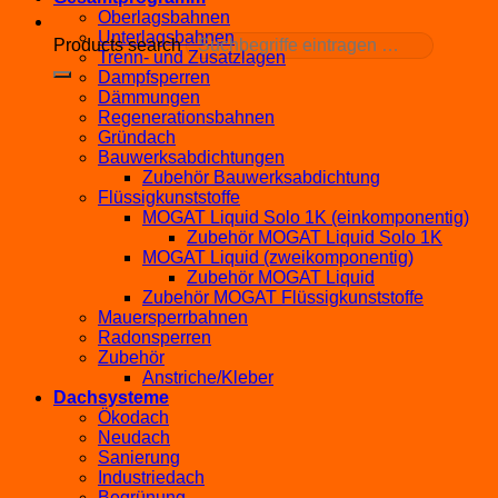
Oberlagsbahnen
Unterlagsbahnen
Products search
Trenn- und Zusatzlagen
Dampfsperren
Dämmungen
Regenerationsbahnen
Gründach
Bauwerksabdichtungen
Zubehör Bauwerksabdichtung
Flüssigkunststoffe
MOGAT Liquid Solo 1K (einkomponentig)
Zubehör MOGAT Liquid Solo 1K
MOGAT Liquid (zweikomponentig)
Zubehör MOGAT Liquid
Zubehör MOGAT Flüssigkunststoffe
Mauersperrbahnen
Radonsperren
Zubehör
Anstriche/Kleber
Dachsysteme
Ökodach
Neudach
Sanierung
Industriedach
Begrünung