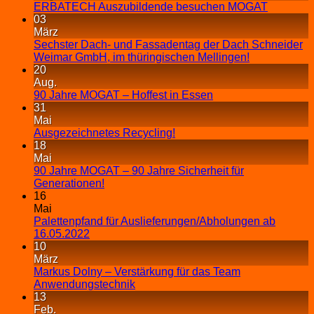
ERBATECH Auszubildende besuchen MOGAT
03
März
Sechster Dach- und Fassadentag der Dach Schneider
Weimar GmbH, im thüringischen Mellingen!
20
Aug.
90 Jahre MOGAT – Hoffest in Essen
31
Mai
Ausgezeichnetes Recycling!
18
Mai
90 Jahre MOGAT – 90 Jahre Sicherheit für
Generationen!
16
Mai
Palettenpfand für Auslieferungen/Abholungen ab
16.05.2022
10
März
Markus Dolny – Verstärkung für das Team
Anwendungstechnik
13
Feb.