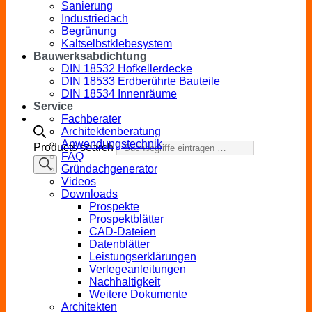
Sanierung
Industriedach
Begrünung
Kaltselbstklebesystem
Bauwerksabdichtung
DIN 18532 Hofkellerdecke
DIN 18533 Erdberührte Bauteile
DIN 18534 Innenräume
Service
Fachberater
Architektenberatung
Anwendungstechnik
Products search
FAQ
Gründachgenerator
Videos
Downloads
Prospekte
Prospektblätter
CAD-Dateien
Datenblätter
Leistungserklärungen
Verlegeanleitungen
Nachhaltigkeit
Weitere Dokumente
Architekten