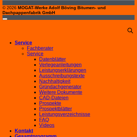
© 2026
MOGAT-Werke Adolf Böving Bitumen- und
Dachpappenfabrik GmbH
Service
Fachberater
Service
Datenblätter
Verlegeanleitungen
Leistungserklärungen
Ausschreibungstexte
Nachhaltigkeit
Gründachgenerator
Weitere Dokumente
CAD-Dateien
Prospekte
Prospektblätter
Leistungsverzeichnisse
FAQ
Videos
Kontakt
Gesamtprogramm