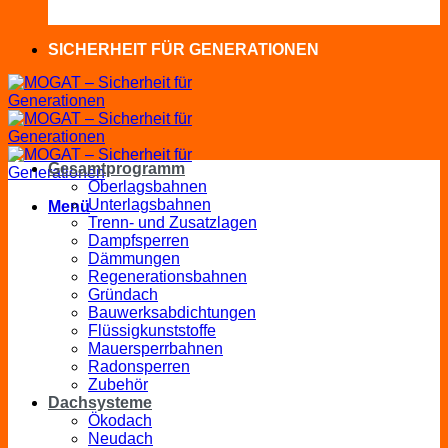
SICHERHEIT FÜR GENERATIONEN
Gesamtprogramm
Oberlagsbahnen
Unterlagsbahnen
Menü
Trenn- und Zusatzlagen
Dampfsperren
Dämmungen
Regenerationsbahnen
Gründach
Bauwerksabdichtungen
Flüssigkunststoffe
Mauersperrbahnen
Radonsperren
Zubehör
Dachsysteme
Ökodach
Neudach