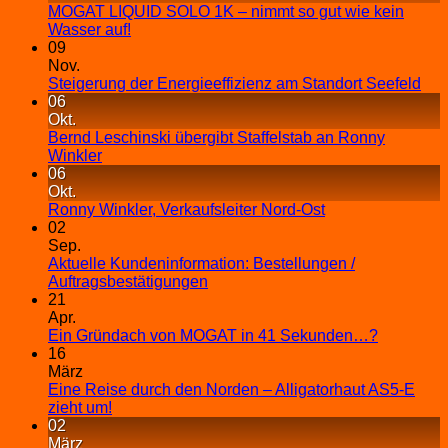
MOGAT LIQUID SOLO 1K – nimmt so gut wie kein
Wasser auf!
09
Nov.
Steigerung der Energieeffizienz am Standort Seefeld
06
Okt.
Bernd Leschinski übergibt Staffelstab an Ronny
Winkler
06
Okt.
Ronny Winkler, Verkaufsleiter Nord-Ost
02
Sep.
Aktuelle Kundeninformation: Bestellungen /
Auftragsbestätigungen
21
Apr.
Ein Gründach von MOGAT in 41 Sekunden…?
16
März
Eine Reise durch den Norden – Alligatorhaut AS5-E
zieht um!
02
März