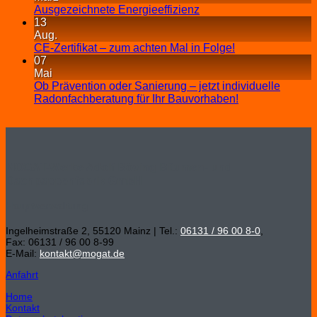
Ausgezeichnete Energieeffizienz
13
Aug.
CE-Zertifikat – zum achten Mal in Folge!
07
Mai
Ob Prävention oder Sanierung – jetzt individuelle
Radonfachberatung für Ihr Bauvorhaben!
MOGAT-Werke Adolf Böving Bitumen- und
Dachpappenfabrik GmbH
Hauptverwaltung
Ingelheimstraße 2, 55120 Mainz | Tel.:
06131 / 96 00 8-0
,
Fax: 06131 / 96 00 8-99
E-Mail:
kontakt@mogat.de
Anfahrt
Home
Kontakt