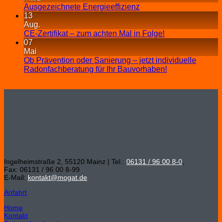
Ausgezeichnete Energieeffizienz
13
Aug.
CE-Zertifikat – zum achten Mal in Folge!
07
Mai
Ob Prävention oder Sanierung – jetzt individuelle
Radonfachberatung für Ihr Bauvorhaben!
MOGAT-Werke Adolf Böving Bitumen- und
Dachpappenfabrik GmbH
Hauptverwaltung
Ingelheimstraße 2, 55120 Mainz | Tel.:
06131 / 96 00 8-0
,
Fax: 06131 / 96 00 8-99
E-Mail:
kontakt@mogat.de
Anfahrt
Home
Kontakt