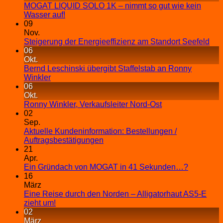
MOGAT LIQUID SOLO 1K – nimmt so gut wie kein
Wasser auf!
09
Nov.
Steigerung der Energieeffizienz am Standort Seefeld
06
Okt.
Bernd Leschinski übergibt Staffelstab an Ronny
Winkler
06
Okt.
Ronny Winkler, Verkaufsleiter Nord-Ost
02
Sep.
Aktuelle Kundeninformation: Bestellungen /
Auftragsbestätigungen
21
Apr.
Ein Gründach von MOGAT in 41 Sekunden…?
16
März
Eine Reise durch den Norden – Alligatorhaut AS5-E
zieht um!
02
März