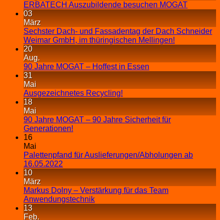
ERBATECH Auszubildende besuchen MOGAT
03
März
Sechster Dach- und Fassadentag der Dach Schneider
Weimar GmbH, im thüringischen Mellingen!
20
Aug.
90 Jahre MOGAT – Hoffest in Essen
31
Mai
Ausgezeichnetes Recycling!
18
Mai
90 Jahre MOGAT – 90 Jahre Sicherheit für
Generationen!
16
Mai
Palettenpfand für Auslieferungen/Abholungen ab
16.05.2022
10
März
Markus Dolny – Verstärkung für das Team
Anwendungstechnik
13
Feb.