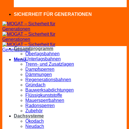
SICHERHEIT FÜR GENERATIONEN
Gesamtprogramm
Oberlagsbahnen
Unterlagsbahnen
Menü
Trenn- und Zusatzlagen
Dampfsperren
Dämmungen
Regenerationsbahnen
Gründach
Bauwerksabdichtungen
Flüssigkunststoffe
Mauersperrbahnen
Radonsperren
Zubehör
Dachsysteme
Ökodach
Neudach