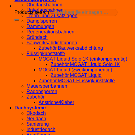
Oberlagsbahnen
Unterlagsbahnen
Products search
Trenn- und Zusatzlagen
Dampfsperren
Dämmungen
Regenerationsbahnen
Gründach
Bauwerksabdichtungen
Zubehör Bauwerksabdichtung
Flüssigkunststoffe
MOGAT Liquid Solo 1K (einkomponentig)
Zubehör MOGAT Liquid Solo 1K
MOGAT Liquid (zweikomponentig)
Zubehör MOGAT Liquid
Zubehör MOGAT Flüssigkunststoffe
Mauersperrbahnen
Radonsperren
Zubehör
Anstriche/Kleber
Dachsysteme
Ökodach
Neudach
Sanierung
Industriedach
Begrünung