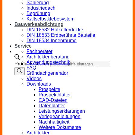
Sanierung
Industriedach
Begrünung
Kaltselbstklebesystem
Bauwerksabdichtung
DIN 18532 Hofkellerdecke
DIN 18533 Erdberührte Bauteile
DIN 18534 Innenräume
Service
Fachberater
Architektenberatung
Anwendungstechnik
Products search
FAQ
Gründachgenerator
Videos
Downloads
Prospekte
Prospektblätter
CAD-Dateien
Datenblätter
Leistungserklärungen
Verlegeanleitungen
Nachhaltigkeit
Weitere Dokumente
Architekten