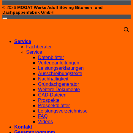
© 2026
MOGAT-Werke Adolf Böving Bitumen- und
Dachpappenfabrik GmbH
Service
Fachberater
Service
Datenblätter
Verlegeanleitungen
Leistungserklärungen
Ausschreibungstexte
Nachhaltigkeit
Gründachgenerator
Weitere Dokumente
CAD-Dateien
Prospekte
Prospektblätter
Leistungsverzeichnisse
FAQ
Videos
Kontakt
Gesamtprogramm