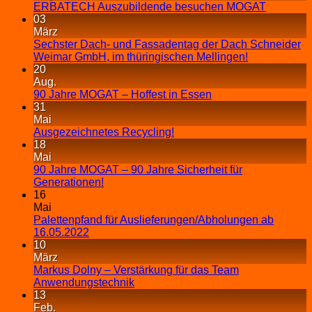
ERBATECH Auszubildende besuchen MOGAT
03
März
Sechster Dach- und Fassadentag der Dach Schneider
Weimar GmbH, im thüringischen Mellingen!
20
Aug.
90 Jahre MOGAT – Hoffest in Essen
31
Mai
Ausgezeichnetes Recycling!
18
Mai
90 Jahre MOGAT – 90 Jahre Sicherheit für
Generationen!
16
Mai
Palettenpfand für Auslieferungen/Abholungen ab
16.05.2022
10
März
Markus Dolny – Verstärkung für das Team
Anwendungstechnik
13
Feb.