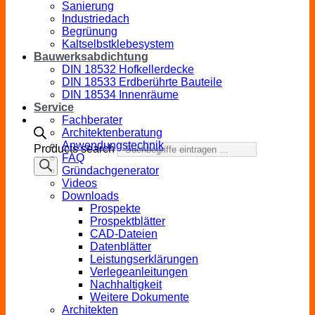
Sanierung
Industriedach
Begrünung
Kaltselbstklebesystem
Bauwerksabdichtung
DIN 18532 Hofkellerdecke
DIN 18533 Erdberührte Bauteile
DIN 18534 Innenräume
Service
Fachberater
Architektenberatung
Anwendungstechnik
Products search
FAQ
Gründachgenerator
Videos
Downloads
Prospekte
Prospektblätter
CAD-Dateien
Datenblätter
Leistungserklärungen
Verlegeanleitungen
Nachhaltigkeit
Weitere Dokumente
Architekten