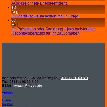
Ausgezeichnete Energieeffizienz
13
Aug.
CE-Zertifikat – zum achten Mal in Folge!
07
Mai
Ob Prävention oder Sanierung – jetzt individuelle
Radonfachberatung für Ihr Bauvorhaben!
MOGAT-Werke Adolf Böving Bitumen- und
Dachpappenfabrik GmbH
Hauptverwaltung
Ingelheimstraße 2, 55120 Mainz | Tel.:
06131 / 96 00 8-0
,
Fax: 06131 / 96 00 8-99
E-Mail:
kontakt@mogat.de
Anfahrt
Home
Kontakt