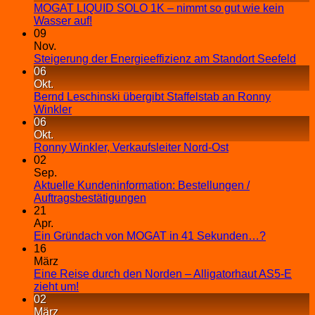
MOGAT LIQUID SOLO 1K – nimmt so gut wie kein
Wasser auf!
09
Nov.
Steigerung der Energieeffizienz am Standort Seefeld
06
Okt.
Bernd Leschinski übergibt Staffelstab an Ronny
Winkler
06
Okt.
Ronny Winkler, Verkaufsleiter Nord-Ost
02
Sep.
Aktuelle Kundeninformation: Bestellungen /
Auftragsbestätigungen
21
Apr.
Ein Gründach von MOGAT in 41 Sekunden…?
16
März
Eine Reise durch den Norden – Alligatorhaut AS5-E
zieht um!
02
März