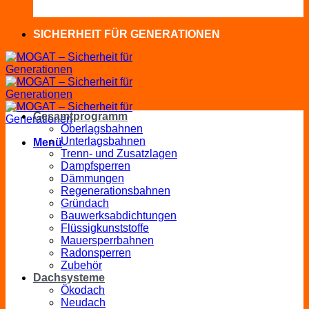
SICHERHEIT FÜR GENERATIONEN
Gesamtprogramm
Oberlagsbahnen
Unterlagsbahnen
Menü
Trenn- und Zusatzlagen
Dampfsperren
Dämmungen
Regenerationsbahnen
Gründach
Bauwerksabdichtungen
Flüssigkunststoffe
Mauersperrbahnen
Radonsperren
Zubehör
Dachsysteme
Ökodach
Neudach