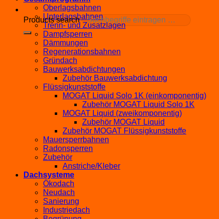
Oberlagsbahnen
Unterlagsbahnen
Products search
Trenn- und Zusatzlagen
Dampfsperren
Dämmungen
Regenerationsbahnen
Gründach
Bauwerksabdichtungen
Zubehör Bauwerksabdichtung
Flüssigkunststoffe
MOGAT Liquid Solo 1K (einkomponentig)
Zubehör MOGAT Liquid Solo 1K
MOGAT Liquid (zweikomponentig)
Zubehör MOGAT Liquid
Zubehör MOGAT Flüssigkunststoffe
Mauersperrbahnen
Radonsperren
Zubehör
Anstriche/Kleber
Dachsysteme
Ökodach
Neudach
Sanierung
Industriedach
Begrünung