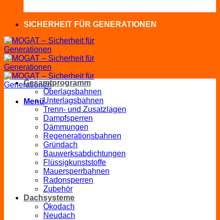
SICHERHEIT FÜR GENERATIONEN
Gesamtprogramm
Oberlagsbahnen
Unterlagsbahnen
Menü
Trenn- und Zusatzlagen
Dampfsperren
Dämmungen
Regenerationsbahnen
Gründach
Bauwerksabdichtungen
Flüssigkunststoffe
Mauersperrbahnen
Radonsperren
Zubehör
Dachsysteme
Ökodach
Neudach