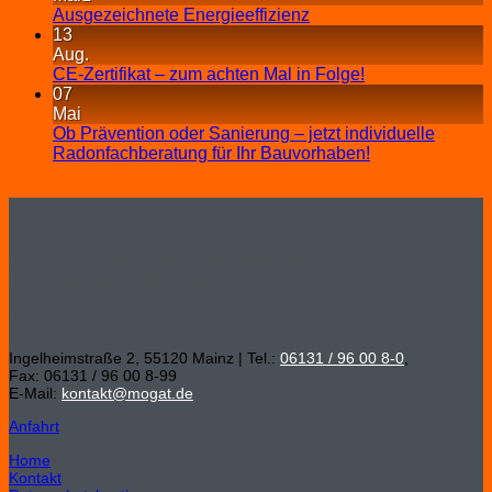
Ausgezeichnete Energieeffizienz
13
Aug.
CE-Zertifikat – zum achten Mal in Folge!
07
Mai
Ob Prävention oder Sanierung – jetzt individuelle
Radonfachberatung für Ihr Bauvorhaben!
MOGAT-Werke Adolf Böving Bitumen- und
Dachpappenfabrik GmbH
Hauptverwaltung
Ingelheimstraße 2, 55120 Mainz | Tel.:
06131 / 96 00 8-0
,
Fax: 06131 / 96 00 8-99
E-Mail:
kontakt@mogat.de
Anfahrt
Home
Kontakt