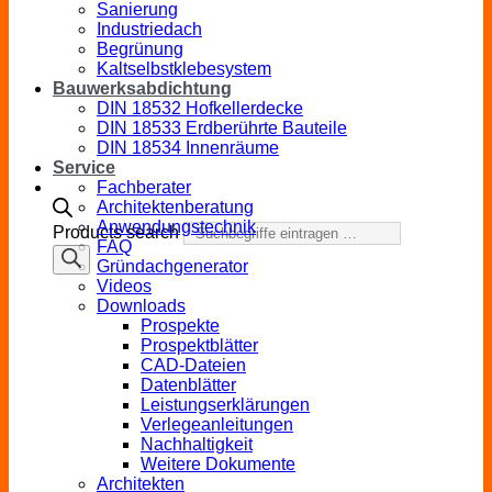
Sanierung
Industriedach
Begrünung
Kaltselbstklebesystem
Bauwerksabdichtung
DIN 18532 Hofkellerdecke
DIN 18533 Erdberührte Bauteile
DIN 18534 Innenräume
Service
Fachberater
Architektenberatung
Anwendungstechnik
Products search
FAQ
Gründachgenerator
Videos
Downloads
Prospekte
Prospektblätter
CAD-Dateien
Datenblätter
Leistungserklärungen
Verlegeanleitungen
Nachhaltigkeit
Weitere Dokumente
Architekten