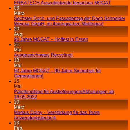
ERBATECH Auszubildende besuchen MOGAT
03
März
Sechster Dach- und Fassadentag der Dach Schneider
Weimar GmbH, im thüringischen Mellingen!
20
Aug.
90 Jahre MOGAT – Hoffest in Essen
31
Mai
Ausgezeichnetes Recycling!
18
Mai
90 Jahre MOGAT – 90 Jahre Sicherheit für
Generationen!
16
Mai
Palettenpfand für Auslieferungen/Abholungen ab
16.05.2022
10
März
Markus Dolny – Verstärkung für das Team
Anwendungstechnik
13
Feb.