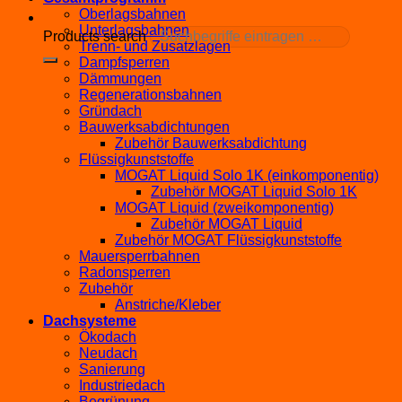
Oberlagsbahnen
Unterlagsbahnen
Products search
Trenn- und Zusatzlagen
Dampfsperren
Dämmungen
Regenerationsbahnen
Gründach
Bauwerksabdichtungen
Zubehör Bauwerksabdichtung
Flüssigkunststoffe
MOGAT Liquid Solo 1K (einkomponentig)
Zubehör MOGAT Liquid Solo 1K
MOGAT Liquid (zweikomponentig)
Zubehör MOGAT Liquid
Zubehör MOGAT Flüssigkunststoffe
Mauersperrbahnen
Radonsperren
Zubehör
Anstriche/Kleber
Dachsysteme
Ökodach
Neudach
Sanierung
Industriedach
Begrünung