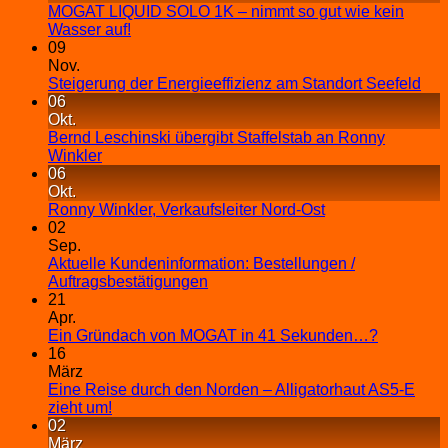
MOGAT LIQUID SOLO 1K – nimmt so gut wie kein
Wasser auf!
09
Nov.
Steigerung der Energieeffizienz am Standort Seefeld
06
Okt.
Bernd Leschinski übergibt Staffelstab an Ronny
Winkler
06
Okt.
Ronny Winkler, Verkaufsleiter Nord-Ost
02
Sep.
Aktuelle Kundeninformation: Bestellungen /
Auftragsbestätigungen
21
Apr.
Ein Gründach von MOGAT in 41 Sekunden…?
16
März
Eine Reise durch den Norden – Alligatorhaut AS5-E
zieht um!
02
März