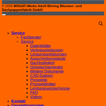
© 2026
MOGAT-Werke Adolf Böving Bitumen- und
Dachpappenfabrik GmbH
Service
Fachberater
Service
Datenblätter
Verlegeanleitungen
Leistungserklärungen
Ausschreibungstexte
Nachhaltigkeit
Gründachgenerator
Weitere Dokumente
CAD-Dateien
Prospekte
Prospektblätter
Leistungsverzeichnisse
FAQ
Videos
Kontakt
Gesamtprogramm