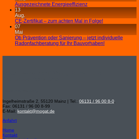
Ausgezeichnete Energieeffizienz
13
Aug.
CE-Zertifikat – zum achten Mal in Folge!
07
Mai
Ob Prävention oder Sanierung – jetzt individuelle
Radonfachberatung für Ihr Bauvorhaben!
MOGAT-Werke Adolf Böving Bitumen- und
Dachpappenfabrik GmbH
Hauptverwaltung
Ingelheimstraße 2, 55120 Mainz | Tel.:
06131 / 96 00 8-0
,
Fax: 06131 / 96 00 8-99
E-Mail:
kontakt@mogat.de
Anfahrt
Home
Kontakt