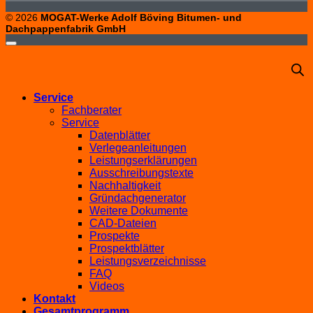
© 2026
MOGAT-Werke Adolf Böving Bitumen- und
Dachpappenfabrik GmbH
Service
Fachberater
Service
Datenblätter
Verlegeanleitungen
Leistungserklärungen
Ausschreibungstexte
Nachhaltigkeit
Gründachgenerator
Weitere Dokumente
CAD-Dateien
Prospekte
Prospektblätter
Leistungsverzeichnisse
FAQ
Videos
Kontakt
Gesamtprogramm