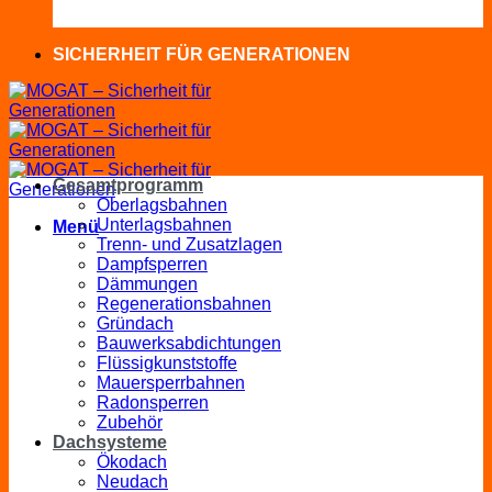
SICHERHEIT FÜR GENERATIONEN
Gesamtprogramm
Oberlagsbahnen
Unterlagsbahnen
Menü
Trenn- und Zusatzlagen
Dampfsperren
Dämmungen
Regenerationsbahnen
Gründach
Bauwerksabdichtungen
Flüssigkunststoffe
Mauersperrbahnen
Radonsperren
Zubehör
Dachsysteme
Ökodach
Neudach