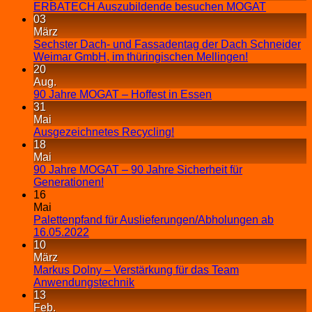
ERBATECH Auszubildende besuchen MOGAT
03
März
Sechster Dach- und Fassadentag der Dach Schneider
Weimar GmbH, im thüringischen Mellingen!
20
Aug.
90 Jahre MOGAT – Hoffest in Essen
31
Mai
Ausgezeichnetes Recycling!
18
Mai
90 Jahre MOGAT – 90 Jahre Sicherheit für
Generationen!
16
Mai
Palettenpfand für Auslieferungen/Abholungen ab
16.05.2022
10
März
Markus Dolny – Verstärkung für das Team
Anwendungstechnik
13
Feb.