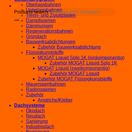
Oberlagsbahnen
Unterlagsbahnen
Products search
Trenn- und Zusatzlagen
Dampfsperren
Dämmungen
Regenerationsbahnen
Gründach
Bauwerksabdichtungen
Zubehör Bauwerksabdichtung
Flüssigkunststoffe
MOGAT Liquid Solo 1K (einkomponentig)
Zubehör MOGAT Liquid Solo 1K
MOGAT Liquid (zweikomponentig)
Zubehör MOGAT Liquid
Zubehör MOGAT Flüssigkunststoffe
Mauersperrbahnen
Radonsperren
Zubehör
Anstriche/Kleber
Dachsysteme
Ökodach
Neudach
Sanierung
Industriedach
Begrünung