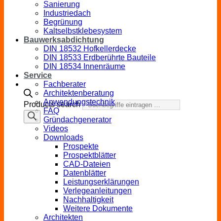
Sanierung
Industriedach
Begrünung
Kaltselbstklebesystem
Bauwerksabdichtung
DIN 18532 Hofkellerdecke
DIN 18533 Erdberührte Bauteile
DIN 18534 Innenräume
Service
Fachberater
Architektenberatung
Anwendungstechnik
Products search
FAQ
Gründachgenerator
Videos
Downloads
Prospekte
Prospektblätter
CAD-Dateien
Datenblätter
Leistungserklärungen
Verlegeanleitungen
Nachhaltigkeit
Weitere Dokumente
Architekten