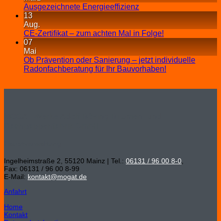
Ausgezeichnete Energieeffizienz
13
Aug.
CE-Zertifikat – zum achten Mal in Folge!
07
Mai
Ob Prävention oder Sanierung – jetzt individuelle
Radonfachberatung für Ihr Bauvorhaben!
MOGAT-Werke Adolf Böving Bitumen- und
Dachpappenfabrik GmbH
Hauptverwaltung
Ingelheimstraße 2, 55120 Mainz | Tel.:
06131 / 96 00 8-0
,
Fax: 06131 / 96 00 8-99
E-Mail:
kontakt@mogat.de
Anfahrt
Home
Kontakt