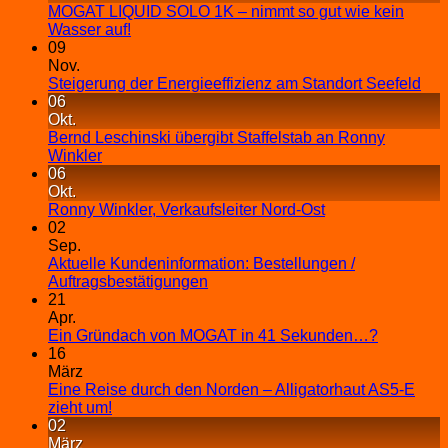
MOGAT LIQUID SOLO 1K – nimmt so gut wie kein
Wasser auf!
09
Nov.
Steigerung der Energieeffizienz am Standort Seefeld
06
Okt.
Bernd Leschinski übergibt Staffelstab an Ronny
Winkler
06
Okt.
Ronny Winkler, Verkaufsleiter Nord-Ost
02
Sep.
Aktuelle Kundeninformation: Bestellungen /
Auftragsbestätigungen
21
Apr.
Ein Gründach von MOGAT in 41 Sekunden…?
16
März
Eine Reise durch den Norden – Alligatorhaut AS5-E
zieht um!
02
März