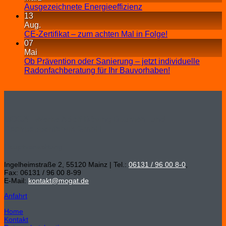
Ausgezeichnete Energieeffizienz
13
Aug.
CE-Zertifikat – zum achten Mal in Folge!
07
Mai
Ob Prävention oder Sanierung – jetzt individuelle
Radonfachberatung für Ihr Bauvorhaben!
MOGAT-Werke Adolf Böving Bitumen- und
Dachpappenfabrik GmbH
Hauptverwaltung
Ingelheimstraße 2, 55120 Mainz | Tel.:
06131 / 96 00 8-0
,
Fax: 06131 / 96 00 8-99
E-Mail:
kontakt@mogat.de
Anfahrt
Home
Kontakt