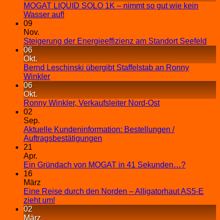
MOGAT LIQUID SOLO 1K – nimmt so gut wie kein
Wasser auf!
09
Nov.
Steigerung der Energieeffizienz am Standort Seefeld
06
Okt.
Bernd Leschinski übergibt Staffelstab an Ronny
Winkler
06
Okt.
Ronny Winkler, Verkaufsleiter Nord-Ost
02
Sep.
Aktuelle Kundeninformation: Bestellungen /
Auftragsbestätigungen
21
Apr.
Ein Gründach von MOGAT in 41 Sekunden…?
16
März
Eine Reise durch den Norden – Alligatorhaut AS5-E
zieht um!
02
März