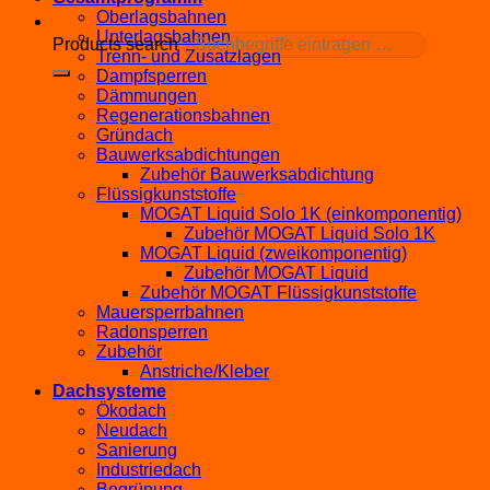
Oberlagsbahnen
Unterlagsbahnen
Products search
Trenn- und Zusatzlagen
Dampfsperren
Dämmungen
Regenerationsbahnen
Gründach
Bauwerksabdichtungen
Zubehör Bauwerksabdichtung
Flüssigkunststoffe
MOGAT Liquid Solo 1K (einkomponentig)
Zubehör MOGAT Liquid Solo 1K
MOGAT Liquid (zweikomponentig)
Zubehör MOGAT Liquid
Zubehör MOGAT Flüssigkunststoffe
Mauersperrbahnen
Radonsperren
Zubehör
Anstriche/Kleber
Dachsysteme
Ökodach
Neudach
Sanierung
Industriedach
Begrünung