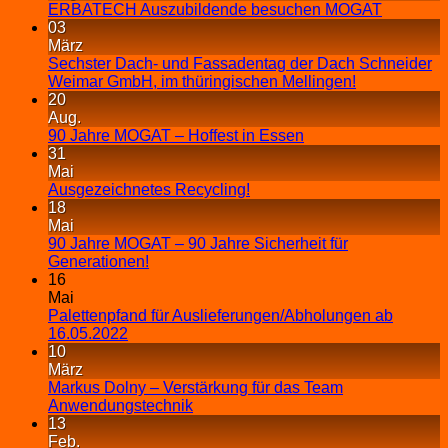
ERBATECH Auszubildende besuchen MOGAT
03
März
Sechster Dach- und Fassadentag der Dach Schneider
Weimar GmbH, im thüringischen Mellingen!
20
Aug.
90 Jahre MOGAT – Hoffest in Essen
31
Mai
Ausgezeichnetes Recycling!
18
Mai
90 Jahre MOGAT – 90 Jahre Sicherheit für
Generationen!
16
Mai
Palettenpfand für Auslieferungen/Abholungen ab
16.05.2022
10
März
Markus Dolny – Verstärkung für das Team
Anwendungstechnik
13
Feb.