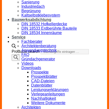
Sanierung
Industriedach
Begrünung
Kaltselbstklebesystem
Bauwerksabdichtung
DIN 18532 Hofkellerdecke
DIN 18533 Erdberührte Bauteile
DIN 18534 Innenräume
Service
Fachberater
Architektenberatung
Anwendungstechnik
Products search
FAQ
Gründachgenerator
Videos
Downloads
Prospekte
Prospektblätter
CAD-Dateien
Datenblätter
Leistungserklärungen
Verlegeanleitungen
Nachhaltigkeit
Weitere Dokumente
Architekten