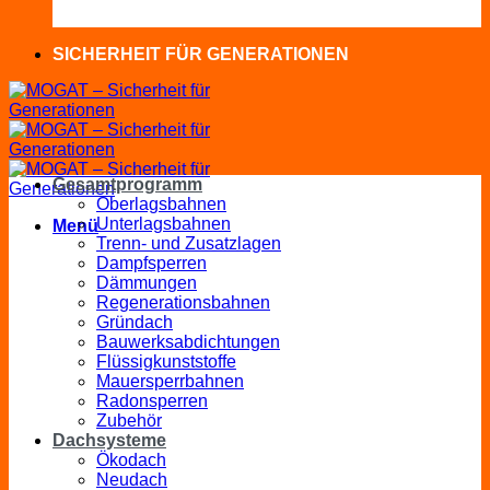
SICHERHEIT FÜR GENERATIONEN
Gesamtprogramm
Oberlagsbahnen
Unterlagsbahnen
Menü
Trenn- und Zusatzlagen
Dampfsperren
Dämmungen
Regenerationsbahnen
Gründach
Bauwerksabdichtungen
Flüssigkunststoffe
Mauersperrbahnen
Radonsperren
Zubehör
Dachsysteme
Ökodach
Neudach