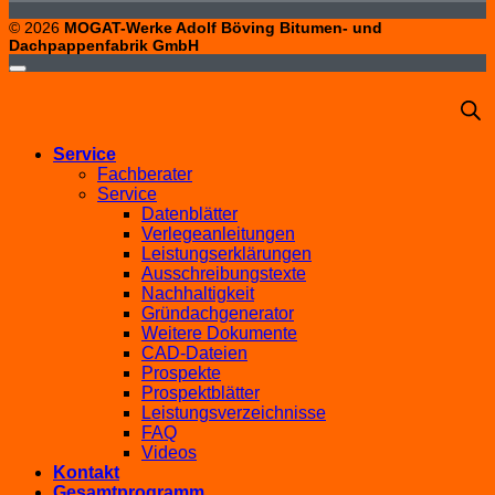
© 2026
MOGAT-Werke Adolf Böving Bitumen- und
Dachpappenfabrik GmbH
Service
Fachberater
Service
Datenblätter
Verlegeanleitungen
Leistungserklärungen
Ausschreibungstexte
Nachhaltigkeit
Gründachgenerator
Weitere Dokumente
CAD-Dateien
Prospekte
Prospektblätter
Leistungsverzeichnisse
FAQ
Videos
Kontakt
Gesamtprogramm