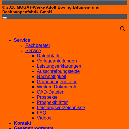
© 2026
MOGAT-Werke Adolf Böving Bitumen- und
Dachpappenfabrik GmbH
Service
Fachberater
Service
Datenblätter
Verlegeanleitungen
Leistungserklärungen
Ausschreibungstexte
Nachhaltigkeit
Gründachgenerator
Weitere Dokumente
CAD-Dateien
Prospekte
Prospektblätter
Leistungsverzeichnisse
FAQ
Videos
Kontakt
Gesamtprogramm