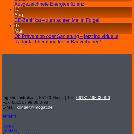
Ausgezeichnete Energieeffizienz
13
Aug.
CE-Zertifikat – zum achten Mal in Folge!
07
Mai
Ob Prävention oder Sanierung – jetzt individuelle
Radonfachberatung für Ihr Bauvorhaben!
MOGAT-Werke Adolf Böving Bitumen- und
Dachpappenfabrik GmbH
Hauptverwaltung
Ingelheimstraße 2, 55120 Mainz | Tel.:
06131 / 96 00 8-0
,
Fax: 06131 / 96 00 8-99
E-Mail:
kontakt@mogat.de
Anfahrt
Home
Kontakt