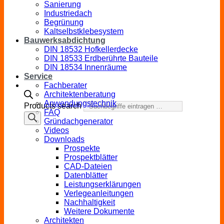
Sanierung
Industriedach
Begrünung
Kaltselbstklebesystem
Bauwerksabdichtung
DIN 18532 Hofkellerdecke
DIN 18533 Erdberührte Bauteile
DIN 18534 Innenräume
Service
Fachberater
Architektenberatung
Anwendungstechnik
Products search
FAQ
Gründachgenerator
Videos
Downloads
Prospekte
Prospektblätter
CAD-Dateien
Datenblätter
Leistungserklärungen
Verlegeanleitungen
Nachhaltigkeit
Weitere Dokumente
Architekten