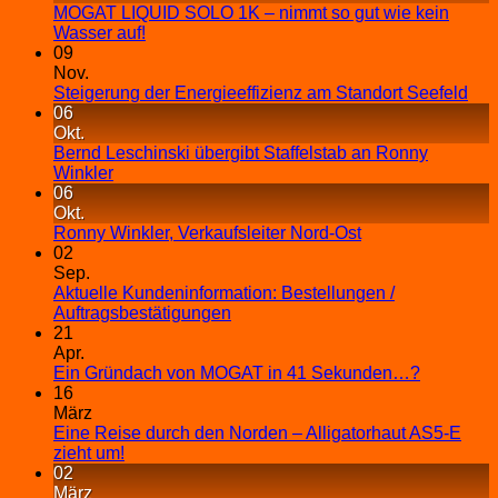
MOGAT LIQUID SOLO 1K – nimmt so gut wie kein
Wasser auf!
09
Nov.
Steigerung der Energieeffizienz am Standort Seefeld
06
Okt.
Bernd Leschinski übergibt Staffelstab an Ronny
Winkler
06
Okt.
Ronny Winkler, Verkaufsleiter Nord-Ost
02
Sep.
Aktuelle Kundeninformation: Bestellungen /
Auftragsbestätigungen
21
Apr.
Ein Gründach von MOGAT in 41 Sekunden…?
16
März
Eine Reise durch den Norden – Alligatorhaut AS5-E
zieht um!
02
März