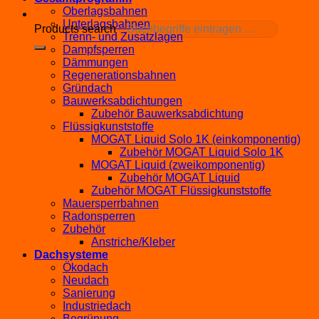
Oberlagsbahnen
Unterlagsbahnen
Products search
Trenn- und Zusatzlagen
Dampfsperren
Dämmungen
Regenerationsbahnen
Gründach
Bauwerksabdichtungen
Zubehör Bauwerksabdichtung
Flüssigkunststoffe
MOGAT Liquid Solo 1K (einkomponentig)
Zubehör MOGAT Liquid Solo 1K
MOGAT Liquid (zweikomponentig)
Zubehör MOGAT Liquid
Zubehör MOGAT Flüssigkunststoffe
Mauersperrbahnen
Radonsperren
Zubehör
Anstriche/Kleber
Dachsysteme
Ökodach
Neudach
Sanierung
Industriedach
Begrünung