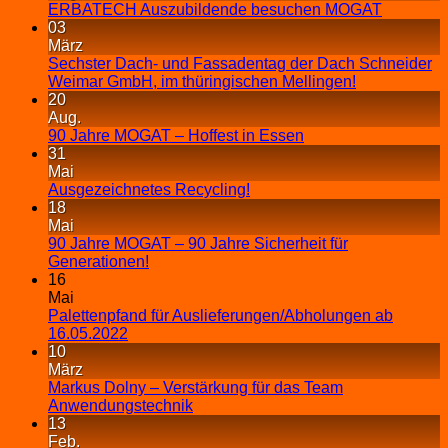
ERBATECH Auszubildende besuchen MOGAT
03
März
Sechster Dach- und Fassadentag der Dach Schneider
Weimar GmbH, im thüringischen Mellingen!
20
Aug.
90 Jahre MOGAT – Hoffest in Essen
31
Mai
Ausgezeichnetes Recycling!
18
Mai
90 Jahre MOGAT – 90 Jahre Sicherheit für
Generationen!
16
Mai
Palettenpfand für Auslieferungen/Abholungen ab
16.05.2022
10
März
Markus Dolny – Verstärkung für das Team
Anwendungstechnik
13
Feb.