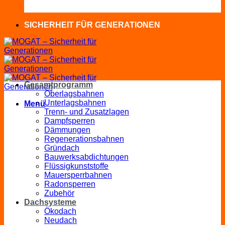
SICHERHEIT FÜR GENERATIONEN
Gesamtprogramm
Oberlagsbahnen
Unterlagsbahnen
Menü
Trenn- und Zusatzlagen
Dampfsperren
Dämmungen
Regenerationsbahnen
Gründach
Bauwerksabdichtungen
Flüssigkunststoffe
Mauersperrbahnen
Radonsperren
Zubehör
Dachsysteme
Ökodach
Neudach