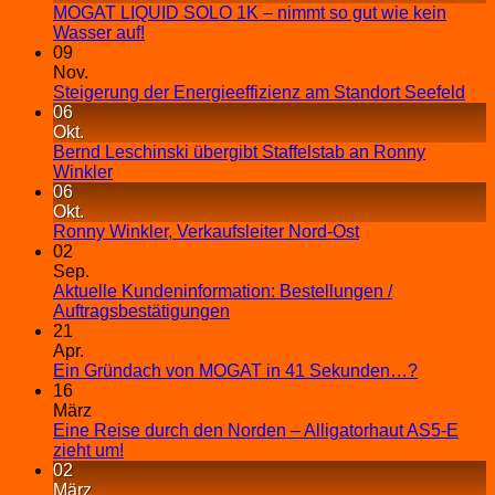
MOGAT LIQUID SOLO 1K – nimmt so gut wie kein
Wasser auf!
09
Nov.
Steigerung der Energieeffizienz am Standort Seefeld
06
Okt.
Bernd Leschinski übergibt Staffelstab an Ronny
Winkler
06
Okt.
Ronny Winkler, Verkaufsleiter Nord-Ost
02
Sep.
Aktuelle Kundeninformation: Bestellungen /
Auftragsbestätigungen
21
Apr.
Ein Gründach von MOGAT in 41 Sekunden…?
16
März
Eine Reise durch den Norden – Alligatorhaut AS5-E
zieht um!
02
März