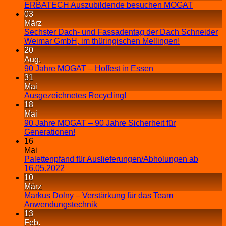
ERBATECH Auszubildende besuchen MOGAT
03
März
Sechster Dach- und Fassadentag der Dach Schneider
Weimar GmbH, im thüringischen Mellingen!
20
Aug.
90 Jahre MOGAT – Hoffest in Essen
31
Mai
Ausgezeichnetes Recycling!
18
Mai
90 Jahre MOGAT – 90 Jahre Sicherheit für
Generationen!
16
Mai
Palettenpfand für Auslieferungen/Abholungen ab
16.05.2022
10
März
Markus Dolny – Verstärkung für das Team
Anwendungstechnik
13
Feb.