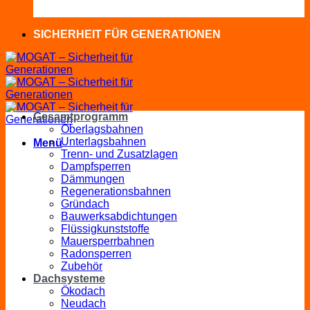
SICHERHEIT FÜR GENERATIONEN
Gesamtprogramm
Oberlagsbahnen
Unterlagsbahnen
Menü
Trenn- und Zusatzlagen
Dampfsperren
Dämmungen
Regenerationsbahnen
Gründach
Bauwerksabdichtungen
Flüssigkunststoffe
Mauersperrbahnen
Radonsperren
Zubehör
Dachsysteme
Ökodach
Neudach