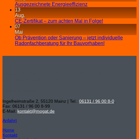
Ausgezeichnete Energieeffizienz
13
Aug.
CE-Zertifikat – zum achten Mal in Folge!
07
Mai
Ob Prävention oder Sanierung – jetzt individuelle
Radonfachberatung für Ihr Bauvorhaben!
MOGAT-Werke Adolf Böving Bitumen- und
Dachpappenfabrik GmbH
Hauptverwaltung
Ingelheimstraße 2, 55120 Mainz | Tel.:
06131 / 96 00 8-0
,
Fax: 06131 / 96 00 8-99
E-Mail:
kontakt@mogat.de
Anfahrt
Home
Kontakt