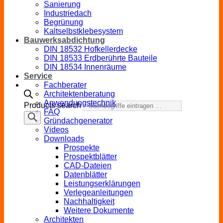
Sanierung
Industriedach
Begrünung
Kaltselbstklebesystem
Bauwerksabdichtung
DIN 18532 Hofkellerdecke
DIN 18533 Erdberührte Bauteile
DIN 18534 Innenräume
Service
Fachberater
Architektenberatung
Anwendungstechnik
Products search
FAQ
Gründachgenerator
Videos
Downloads
Prospekte
Prospektblätter
CAD-Dateien
Datenblätter
Leistungserklärungen
Verlegeanleitungen
Nachhaltigkeit
Weitere Dokumente
Architekten