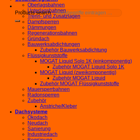
Oberlagsbahnen
Unterlagsbahnen
Products search
Trenn- und Zusatzlagen
Dampfsperren
Dämmungen
Regenerationsbahnen
Gründach
Bauwerksabdichtungen
Zubehör Bauwerksabdichtung
Flüssigkunststoffe
MOGAT Liquid Solo 1K (einkomponentig)
Zubehör MOGAT Liquid Solo 1K
MOGAT Liquid (zweikomponentig)
Zubehör MOGAT Liquid
Zubehör MOGAT Flüssigkunststoffe
Mauersperrbahnen
Radonsperren
Zubehör
Anstriche/Kleber
Dachsysteme
Ökodach
Neudach
Sanierung
Industriedach
Begrünung