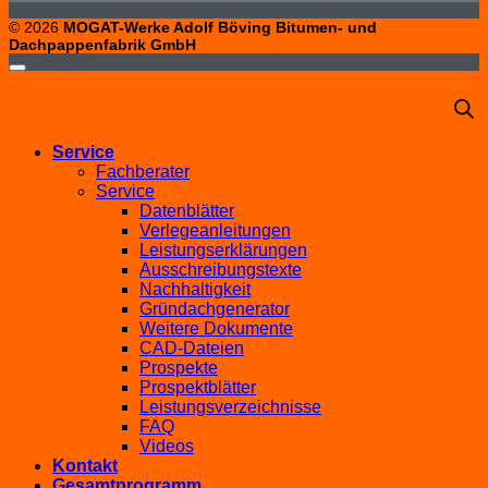
© 2026
MOGAT-Werke Adolf Böving Bitumen- und
Dachpappenfabrik GmbH
Service
Fachberater
Service
Datenblätter
Verlegeanleitungen
Leistungserklärungen
Ausschreibungstexte
Nachhaltigkeit
Gründachgenerator
Weitere Dokumente
CAD-Dateien
Prospekte
Prospektblätter
Leistungsverzeichnisse
FAQ
Videos
Kontakt
Gesamtprogramm