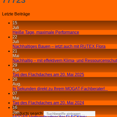
Letzte Beiträge
15
Juli
Heiße Tage, maximale Performance
22
Juli
Nachhaltiges Bauen – jetzt auch mit RUTEX Flora
21
Mai
Nachhaltig – mit effektivem Klima- und Ressourcenschu
29
Apr.
Tag des Flachdaches am 20. Mai 2025
20
Aug.
In Sekunden direkt zu Ihrem MOGAT-Fachberater!
07
Mai
Tag des Flachdaches am 20. Mai 2024
16
Jan.
Products search
MOGAT: Verbundpartner der FLECKtory