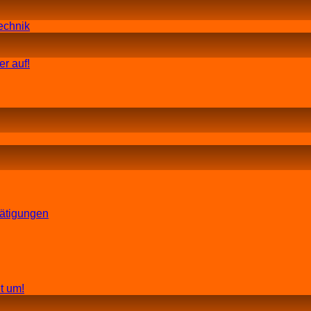
echnik
r auf!
tätigungen
t um!