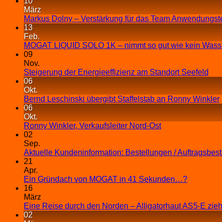
10
März
Markus Dolny – Verstärkung für das Team Anwendungst
13
Feb.
MOGAT LIQUID SOLO 1K – nimmt so gut wie kein Wasse
09
Nov.
Steigerung der Energieeffizienz am Standort Seefeld
06
Okt.
Bernd Leschinski übergibt Staffelstab an Ronny Winkler
06
Okt.
Ronny Winkler, Verkaufsleiter Nord-Ost
02
Sep.
Aktuelle Kundeninformation: Bestellungen / Auftragsbes
21
Apr.
Ein Gründach von MOGAT in 41 Sekunden…?
16
März
Eine Reise durch den Norden – Alligatorhaut AS5-E zieh
02