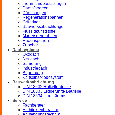
Trenn- und Zusatzlagen
Dampfsperren
Dämmungen
Regenerationsbahnen
Gründach
Bauwerksabdichtungen
Flüssigkunststoffe
Mauersperrbahnen
Radonsperren
Zubehör
Dachsysteme
Ökodach
Neudach
Sanierung
Industriedach
Begrünung
Kaltselbstklebesystem
Bauwerksabdichtung
DIN 18532 Hofkellerdecke
DIN 18533 Erdberührte Bauteile
DIN 18534 Innenräume
Service
Fachberater
Architektenberatung
Anwendungstechnik