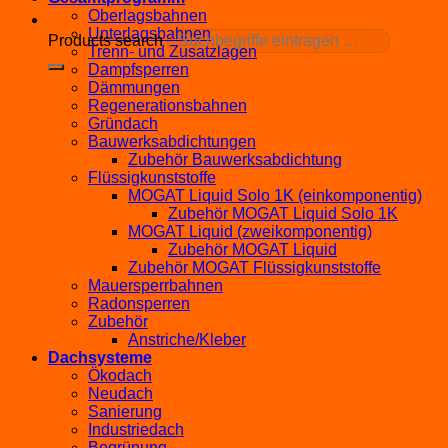
Oberlagsbahnen
Unterlagsbahnen
Products search
Trenn- und Zusatzlagen
Dampfsperren
Dämmungen
Regenerationsbahnen
Gründach
Bauwerksabdichtungen
Zubehör Bauwerksabdichtung
Flüssigkunststoffe
MOGAT Liquid Solo 1K (einkomponentig)
Zubehör MOGAT Liquid Solo 1K
MOGAT Liquid (zweikomponentig)
Zubehör MOGAT Liquid
Zubehör MOGAT Flüssigkunststoffe
Mauersperrbahnen
Radonsperren
Zubehör
Anstriche/Kleber
Dachsysteme
Ökodach
Neudach
Sanierung
Industriedach
Begrünung