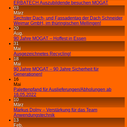
ERBATECH Auszubildende besuchen MOGAT
03
März
Sechster Dach- und Fassadentag der Dach Schneider
Weimar GmbH, im thüringischen Mellingen!
20
Aug.
90 Jahre MOGAT – Hoffest in Essen
31
Mai
Ausgezeichnetes Recycling!
18
Mai
90 Jahre MOGAT – 90 Jahre Sicherheit für
Generationen!
16
Mai
Palettenpfand für Auslieferungen/Abholungen ab
16.05.2022
10
März
Markus Dolny – Verstärkung für das Team
Anwendungstechnik
13
Feb.