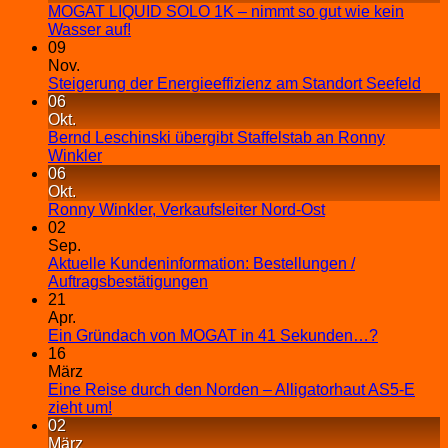
MOGAT LIQUID SOLO 1K – nimmt so gut wie kein
Wasser auf!
09
Nov.
Steigerung der Energieeffizienz am Standort Seefeld
06
Okt.
Bernd Leschinski übergibt Staffelstab an Ronny
Winkler
06
Okt.
Ronny Winkler, Verkaufsleiter Nord-Ost
02
Sep.
Aktuelle Kundeninformation: Bestellungen /
Auftragsbestätigungen
21
Apr.
Ein Gründach von MOGAT in 41 Sekunden…?
16
März
Eine Reise durch den Norden – Alligatorhaut AS5-E
zieht um!
02
März