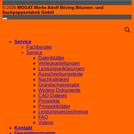
© 2026
MOGAT-Werke Adolf Böving Bitumen- und
Dachpappenfabrik GmbH
Service
Fachberater
Service
Datenblätter
Verlegeanleitungen
Leistungserklärungen
Ausschreibungstexte
Nachhaltigkeit
Gründachgenerator
Weitere Dokumente
CAD-Dateien
Prospekte
Prospektblätter
Leistungsverzeichnisse
FAQ
Videos
Kontakt
Gesamtprogramm