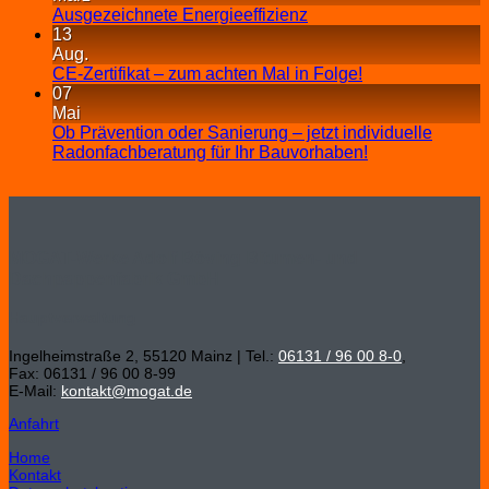
Ausgezeichnete Energieeffizienz
13
Aug.
CE-Zertifikat – zum achten Mal in Folge!
07
Mai
Ob Prävention oder Sanierung – jetzt individuelle
Radonfachberatung für Ihr Bauvorhaben!
MOGAT-Werke Adolf Böving Bitumen- und
Dachpappenfabrik GmbH
Hauptverwaltung
Ingelheimstraße 2, 55120 Mainz | Tel.:
06131 / 96 00 8-0
,
Fax: 06131 / 96 00 8-99
E-Mail:
kontakt@mogat.de
Anfahrt
Home
Kontakt