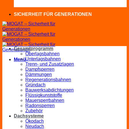
SICHERHEIT FÜR GENERATIONEN
Gesamtprogramm
Oberlagsbahnen
Unterlagsbahnen
Menü
Trenn- und Zusatzlagen
Dampfsperren
Dämmungen
Regenerationsbahnen
Gründach
Bauwerksabdichtungen
Flüssigkunststoffe
Mauersperrbahnen
Radonsperren
Zubehör
Dachsysteme
Ökodach
Neudach