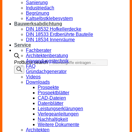
Sanierung
Industriedach
Begrünung
Kaltselbstklebesystem
Bauwerksabdichtung
DIN 18532 Hofkellerdecke
DIN 18533 Erdberührte Bauteile
DIN 18534 Innenräume
Service
Fachberater
Architektenberatung
Anwendungstechnik
Products search
FAQ
Gründachgenerator
Videos
Downloads
Prospekte
Prospektblätter
CAD-Dateien
Datenblätter
Leistungserklärungen
Verlegeanleitungen
Nachhaltigkeit
Weitere Dokumente
Architekten