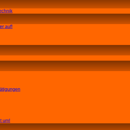
echnik
r auf!
tätigungen
t um!