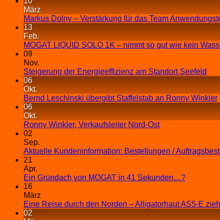
10
März
Markus Dolny – Verstärkung für das Team Anwendungst
13
Feb.
MOGAT LIQUID SOLO 1K – nimmt so gut wie kein Wasse
09
Nov.
Steigerung der Energieeffizienz am Standort Seefeld
06
Okt.
Bernd Leschinski übergibt Staffelstab an Ronny Winkler
06
Okt.
Ronny Winkler, Verkaufsleiter Nord-Ost
02
Sep.
Aktuelle Kundeninformation: Bestellungen / Auftragsbes
21
Apr.
Ein Gründach von MOGAT in 41 Sekunden…?
16
März
Eine Reise durch den Norden – Alligatorhaut AS5-E zieh
02