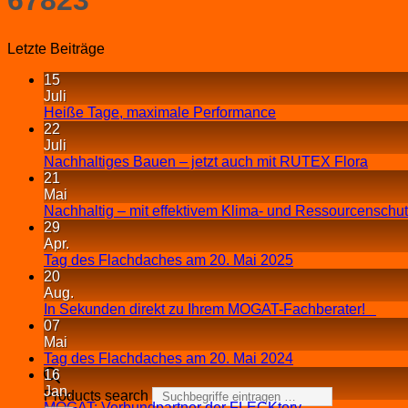
Letzte Beiträge
15
Juli
Heiße Tage, maximale Performance
22
Juli
Nachhaltiges Bauen – jetzt auch mit RUTEX Flora
21
Mai
Nachhaltig – mit effektivem Klima- und Ressourcenschu
29
Apr.
Tag des Flachdaches am 20. Mai 2025
20
Aug.
In Sekunden direkt zu Ihrem MOGAT-Fachberater!
07
Mai
Tag des Flachdaches am 20. Mai 2024
16
Jan.
Products search
MOGAT: Verbundpartner der FLECKtory