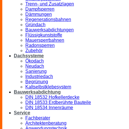
Trenn- und Zusatzlagen
Dampfsperren
Dämmungen
Regenerationsbahnen
Gründach
Bauwerksabdichtungen
Flüssigkunststoffe
Mauersperrbahnen
Radonsperren
Zubehör
Dachsysteme
Ökodach
Neudach
Sanierung
Industriedach
Begrünung
Kaltselbstklebesystem
Bauwerksabdichtung
DIN 18532 Hofkellerdecke
DIN 18533 Erdberührte Bauteile
DIN 18534 Innenräume
Service
Fachberater
Architektenberatung
Anwendungstechnik