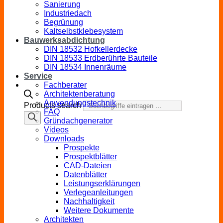
Sanierung
Industriedach
Begrünung
Kaltselbstklebesystem
Bauwerksabdichtung
DIN 18532 Hofkellerdecke
DIN 18533 Erdberührte Bauteile
DIN 18534 Innenräume
Service
Fachberater
Architektenberatung
Anwendungstechnik
Products search
FAQ
Gründachgenerator
Videos
Downloads
Prospekte
Prospektblätter
CAD-Dateien
Datenblätter
Leistungserklärungen
Verlegeanleitungen
Nachhaltigkeit
Weitere Dokumente
Architekten