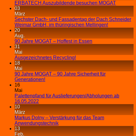
ERBATECH Auszubildende besuchen MOGAT
03
März
Sechster Dach- und Fassadentag der Dach Schneider
Weimar GmbH, im thüringischen Mellingen!
20
Aug.
90 Jahre MOGAT – Hoffest in Essen
31
Mai
Ausgezeichnetes Recycling!
18
Mai
90 Jahre MOGAT – 90 Jahre Sicherheit für
Generationen!
16
Mai
Palettenpfand für Auslieferungen/Abholungen ab
16.05.2022
10
März
Markus Dolny – Verstärkung für das Team
Anwendungstechnik
13
Feb.