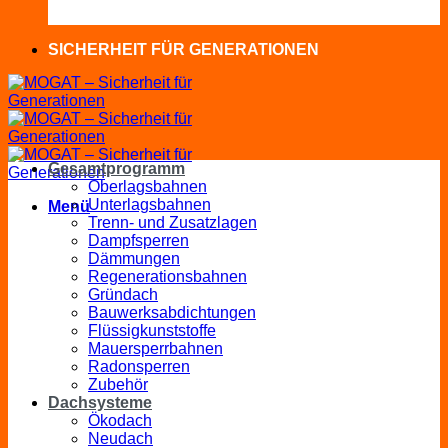
SICHERHEIT FÜR GENERATIONEN
Gesamtprogramm
Oberlagsbahnen
Unterlagsbahnen
Menü
Trenn- und Zusatzlagen
Dampfsperren
Dämmungen
Regenerationsbahnen
Gründach
Bauwerksabdichtungen
Flüssigkunststoffe
Mauersperrbahnen
Radonsperren
Zubehör
Dachsysteme
Ökodach
Neudach