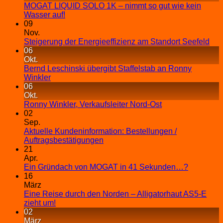
MOGAT LIQUID SOLO 1K – nimmt so gut wie kein
Wasser auf!
09
Nov.
Steigerung der Energieeffizienz am Standort Seefeld
06
Okt.
Bernd Leschinski übergibt Staffelstab an Ronny
Winkler
06
Okt.
Ronny Winkler, Verkaufsleiter Nord-Ost
02
Sep.
Aktuelle Kundeninformation: Bestellungen /
Auftragsbestätigungen
21
Apr.
Ein Gründach von MOGAT in 41 Sekunden…?
16
März
Eine Reise durch den Norden – Alligatorhaut AS5-E
zieht um!
02
März