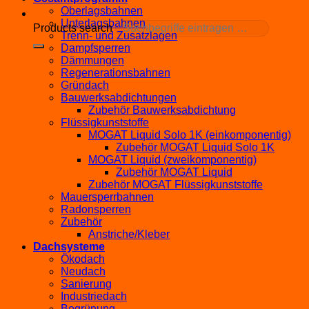
Oberlagsbahnen
Unterlagsbahnen
Products search
Trenn- und Zusatzlagen
Dampfsperren
Dämmungen
Regenerationsbahnen
Gründach
Bauwerksabdichtungen
Zubehör Bauwerksabdichtung
Flüssigkunststoffe
MOGAT Liquid Solo 1K (einkomponentig)
Zubehör MOGAT Liquid Solo 1K
MOGAT Liquid (zweikomponentig)
Zubehör MOGAT Liquid
Zubehör MOGAT Flüssigkunststoffe
Mauersperrbahnen
Radonsperren
Zubehör
Anstriche/Kleber
Dachsysteme
Ökodach
Neudach
Sanierung
Industriedach
Begrünung