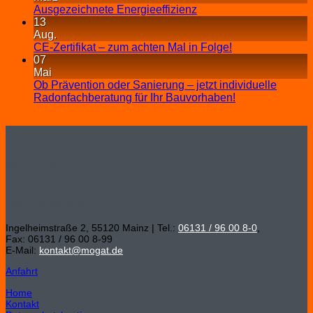
Ausgezeichnete Energieeffizienz
13
Aug.
CE-Zertifikat – zum achten Mal in Folge!
07
Mai
Ob Prävention oder Sanierung – jetzt individuelle
Radonfachberatung für Ihr Bauvorhaben!
MOGAT-Werke Adolf Böving Bitumen- und
Dachpappenfabrik GmbH
Hauptverwaltung
Ingelheimstraße 2, 55120 Mainz | Tel.:
06131 / 96 00 8-0
,
Fax: 06131 / 96 00 8-99
E-Mail:
kontakt@mogat.de
Anfahrt
Home
Kontakt