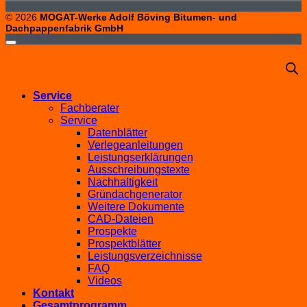
© 2026
MOGAT-Werke Adolf Böving Bitumen- und
Dachpappenfabrik GmbH
Service
Fachberater
Service
Datenblätter
Verlegeanleitungen
Leistungserklärungen
Ausschreibungstexte
Nachhaltigkeit
Gründachgenerator
Weitere Dokumente
CAD-Dateien
Prospekte
Prospektblätter
Leistungsverzeichnisse
FAQ
Videos
Kontakt
Gesamtprogramm