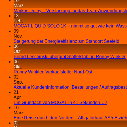
10
März
Markus Dolny – Verstärkung für das Team Anwendungst
13
Feb.
MOGAT LIQUID SOLO 1K – nimmt so gut wie kein Wasse
09
Nov.
Steigerung der Energieeffizienz am Standort Seefeld
06
Okt.
Bernd Leschinski übergibt Staffelstab an Ronny Winkler
06
Okt.
Ronny Winkler, Verkaufsleiter Nord-Ost
02
Sep.
Aktuelle Kundeninformation: Bestellungen / Auftragsbes
21
Apr.
Ein Gründach von MOGAT in 41 Sekunden…?
16
März
Eine Reise durch den Norden – Alligatorhaut AS5-E zieh
02