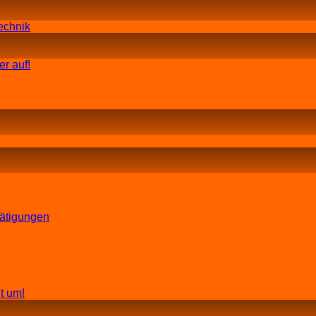
echnik
r auf!
tätigungen
t um!