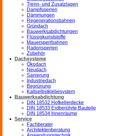
Trenn- und Zusatzlagen
Dampfsperren
Dämmungen
Regenerationsbahnen
Gründach
Bauwerksabdichtungen
Flüssigkunststoffe
Mauersperrbahnen
Radonsperren
Zubehör
Dachsysteme
Ökodach
Neudach
Sanierung
Industriedach
Begrünung
Kaltselbstklebesystem
Bauwerksabdichtung
DIN 18532 Hofkellerdecke
DIN 18533 Erdberührte Bauteile
DIN 18534 Innenräume
Service
Fachberater
Architektenberatung
Anwendungstechnik