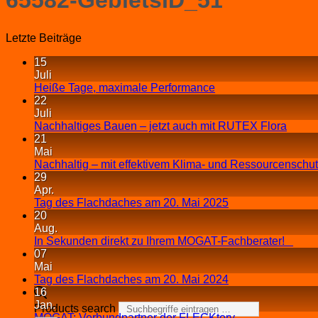
Letzte Beiträge
15
Juli
Heiße Tage, maximale Performance
22
Juli
Nachhaltiges Bauen – jetzt auch mit RUTEX Flora
21
Mai
Nachhaltig – mit effektivem Klima- und Ressourcenschu
29
Apr.
Tag des Flachdaches am 20. Mai 2025
20
Aug.
In Sekunden direkt zu Ihrem MOGAT-Fachberater!
07
Mai
Tag des Flachdaches am 20. Mai 2024
16
Jan.
Products search
MOGAT: Verbundpartner der FLECKtory