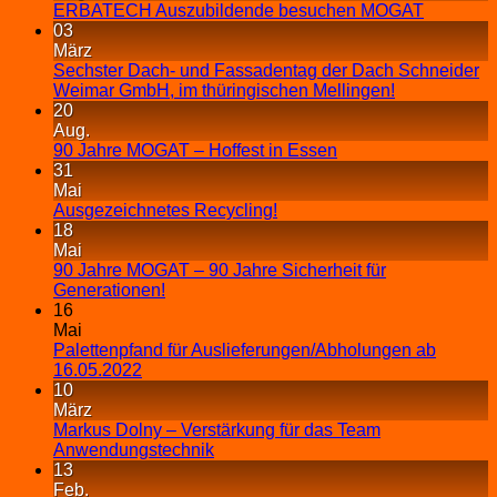
ERBATECH Auszubildende besuchen MOGAT
03
März
Sechster Dach- und Fassadentag der Dach Schneider
Weimar GmbH, im thüringischen Mellingen!
20
Aug.
90 Jahre MOGAT – Hoffest in Essen
31
Mai
Ausgezeichnetes Recycling!
18
Mai
90 Jahre MOGAT – 90 Jahre Sicherheit für
Generationen!
16
Mai
Palettenpfand für Auslieferungen/Abholungen ab
16.05.2022
10
März
Markus Dolny – Verstärkung für das Team
Anwendungstechnik
13
Feb.