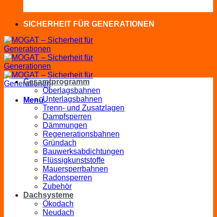
SICHERHEIT FÜR GENERATIONEN
Gesamtprogramm
Oberlagsbahnen
Unterlagsbahnen
Menü
Trenn- und Zusatzlagen
Dampfsperren
Dämmungen
Regenerationsbahnen
Gründach
Bauwerksabdichtungen
Flüssigkunststoffe
Mauersperrbahnen
Radonsperren
Zubehör
Dachsysteme
Ökodach
Neudach