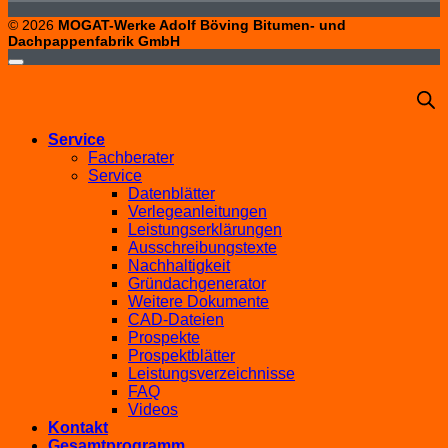
© 2026
MOGAT-Werke Adolf Böving Bitumen- und
Dachpappenfabrik GmbH
Service
Fachberater
Service
Datenblätter
Verlegeanleitungen
Leistungserklärungen
Ausschreibungstexte
Nachhaltigkeit
Gründachgenerator
Weitere Dokumente
CAD-Dateien
Prospekte
Prospektblätter
Leistungsverzeichnisse
FAQ
Videos
Kontakt
Gesamtprogramm