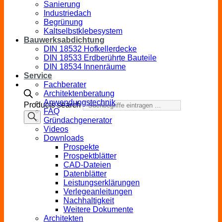
Sanierung
Industriedach
Begrünung
Kaltselbstklebesystem
Bauwerksabdichtung
DIN 18532 Hofkellerdecke
DIN 18533 Erdberührte Bauteile
DIN 18534 Innenräume
Service
Fachberater
Architektenberatung
Anwendungstechnik
Products search
FAQ
Gründachgenerator
Videos
Downloads
Prospekte
Prospektblätter
CAD-Dateien
Datenblätter
Leistungserklärungen
Verlegeanleitungen
Nachhaltigkeit
Weitere Dokumente
Architekten