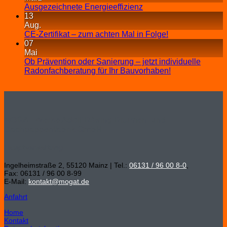
Ausgezeichnete Energieeffizienz
13
Aug.
CE-Zertifikat – zum achten Mal in Folge!
07
Mai
Ob Prävention oder Sanierung – jetzt individuelle
Radonfachberatung für Ihr Bauvorhaben!
MOGAT-Werke Adolf Böving Bitumen- und
Dachpappenfabrik GmbH
Hauptverwaltung
Ingelheimstraße 2, 55120 Mainz | Tel.:
06131 / 96 00 8-0
,
Fax: 06131 / 96 00 8-99
E-Mail:
kontakt@mogat.de
Anfahrt
Home
Kontakt