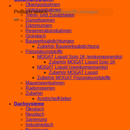
Oberlagsbahnen
Unterlagsbahnen
Products search
Trenn- und Zusatzlagen
Dampfsperren
Dämmungen
Regenerationsbahnen
Gründach
Bauwerksabdichtungen
Zubehör Bauwerksabdichtung
Flüssigkunststoffe
MOGAT Liquid Solo 1K (einkomponentig)
Zubehör MOGAT Liquid Solo 1K
MOGAT Liquid (zweikomponentig)
Zubehör MOGAT Liquid
Zubehör MOGAT Flüssigkunststoffe
Mauersperrbahnen
Radonsperren
Zubehör
Anstriche/Kleber
Dachsysteme
Ökodach
Neudach
Sanierung
Industriedach
Begrünung