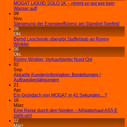
MOGAT LIQUID SOLO 1K – nimmt so gut wie kein
Wasser auf!
09
Nov.
Steigerung der Energieeffizienz am Standort Seefeld
06
Okt.
Bernd Leschinski übergibt Staffelstab an Ronny
Winkler
06
Okt.
Ronny Winkler, Verkaufsleiter Nord-Ost
02
Sep.
Aktuelle Kundeninformation: Bestellungen /
Auftragsbestätigungen
21
Apr.
Ein Gründach von MOGAT in 41 Sekunden…?
16
März
Eine Reise durch den Norden – Alligatorhaut AS5-E
zieht um!
02
März