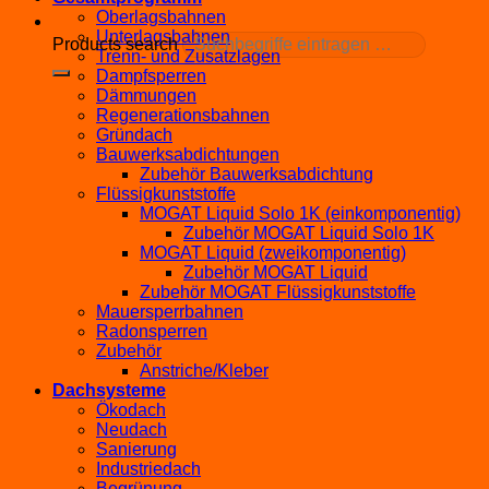
Oberlagsbahnen
Unterlagsbahnen
Products search
Trenn- und Zusatzlagen
Dampfsperren
Dämmungen
Regenerationsbahnen
Gründach
Bauwerksabdichtungen
Zubehör Bauwerksabdichtung
Flüssigkunststoffe
MOGAT Liquid Solo 1K (einkomponentig)
Zubehör MOGAT Liquid Solo 1K
MOGAT Liquid (zweikomponentig)
Zubehör MOGAT Liquid
Zubehör MOGAT Flüssigkunststoffe
Mauersperrbahnen
Radonsperren
Zubehör
Anstriche/Kleber
Dachsysteme
Ökodach
Neudach
Sanierung
Industriedach
Begrünung