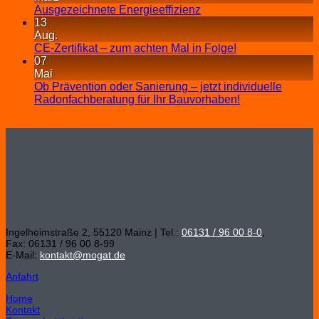
Ausgezeichnete Energieeffizienz
13
Aug.
CE-Zertifikat – zum achten Mal in Folge!
07
Mai
Ob Prävention oder Sanierung – jetzt individuelle
Radonfachberatung für Ihr Bauvorhaben!
MOGAT-Werke Adolf Böving Bitumen- und
Dachpappenfabrik GmbH
Hauptverwaltung
Ingelheimstraße 2, 55120 Mainz | Tel.:
06131 / 96 00 8-0
,
Fax: 06131 / 96 00 8-99
E-Mail:
kontakt@mogat.de
Anfahrt
Home
Kontakt