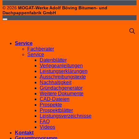
© 2026
MOGAT-Werke Adolf Böving Bitumen- und
Dachpappenfabrik GmbH
Service
Fachberater
Service
Datenblätter
Verlegeanleitungen
Leistungserklärungen
Ausschreibungstexte
Nachhaltigkeit
Gründachgenerator
Weitere Dokumente
CAD-Dateien
Prospekte
Prospektblätter
Leistungsverzeichnisse
FAQ
Videos
Kontakt
Gesamtprogramm