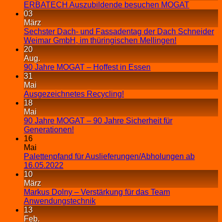
ERBATECH Auszubildende besuchen MOGAT
03
März
Sechster Dach- und Fassadentag der Dach Schneider
Weimar GmbH, im thüringischen Mellingen!
20
Aug.
90 Jahre MOGAT – Hoffest in Essen
31
Mai
Ausgezeichnetes Recycling!
18
Mai
90 Jahre MOGAT – 90 Jahre Sicherheit für
Generationen!
16
Mai
Palettenpfand für Auslieferungen/Abholungen ab
16.05.2022
10
März
Markus Dolny – Verstärkung für das Team
Anwendungstechnik
13
Feb.