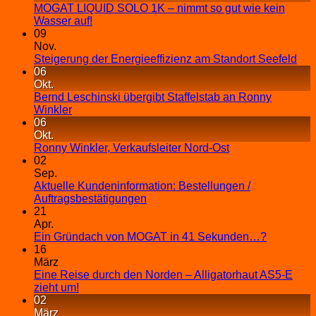
MOGAT LIQUID SOLO 1K – nimmt so gut wie kein
Wasser auf!
09
Nov.
Steigerung der Energieeffizienz am Standort Seefeld
06
Okt.
Bernd Leschinski übergibt Staffelstab an Ronny
Winkler
06
Okt.
Ronny Winkler, Verkaufsleiter Nord-Ost
02
Sep.
Aktuelle Kundeninformation: Bestellungen /
Auftragsbestätigungen
21
Apr.
Ein Gründach von MOGAT in 41 Sekunden…?
16
März
Eine Reise durch den Norden – Alligatorhaut AS5-E
zieht um!
02
März