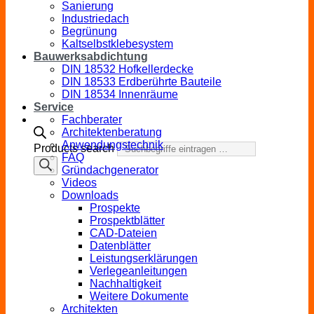
Sanierung
Industriedach
Begrünung
Kaltselbstklebesystem
Bauwerksabdichtung
DIN 18532 Hofkellerdecke
DIN 18533 Erdberührte Bauteile
DIN 18534 Innenräume
Service
Fachberater
Architektenberatung
Anwendungstechnik
Products search
FAQ
Gründachgenerator
Videos
Downloads
Prospekte
Prospektblätter
CAD-Dateien
Datenblätter
Leistungserklärungen
Verlegeanleitungen
Nachhaltigkeit
Weitere Dokumente
Architekten