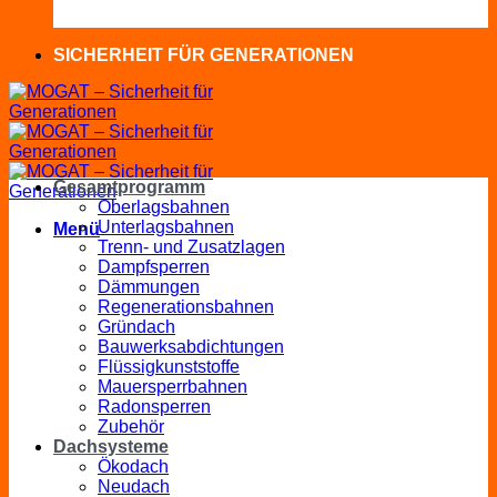
SICHERHEIT FÜR GENERATIONEN
Gesamtprogramm
Oberlagsbahnen
Unterlagsbahnen
Menü
Trenn- und Zusatzlagen
Dampfsperren
Dämmungen
Regenerationsbahnen
Gründach
Bauwerksabdichtungen
Flüssigkunststoffe
Mauersperrbahnen
Radonsperren
Zubehör
Dachsysteme
Ökodach
Neudach