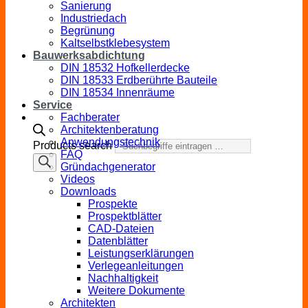
Sanierung
Industriedach
Begrünung
Kaltselbstklebesystem
Bauwerksabdichtung
DIN 18532 Hofkellerdecke
DIN 18533 Erdberührte Bauteile
DIN 18534 Innenräume
Service
Fachberater
Architektenberatung
Anwendungstechnik
Products search
FAQ
Gründachgenerator
Videos
Downloads
Prospekte
Prospektblätter
CAD-Dateien
Datenblätter
Leistungserklärungen
Verlegeanleitungen
Nachhaltigkeit
Weitere Dokumente
Architekten