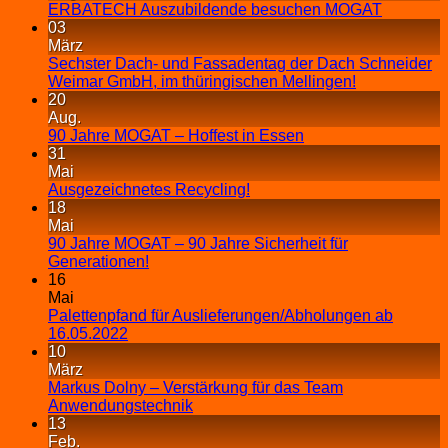
ERBATECH Auszubildende besuchen MOGAT
03
März
Sechster Dach- und Fassadentag der Dach Schneider
Weimar GmbH, im thüringischen Mellingen!
20
Aug.
90 Jahre MOGAT – Hoffest in Essen
31
Mai
Ausgezeichnetes Recycling!
18
Mai
90 Jahre MOGAT – 90 Jahre Sicherheit für
Generationen!
16
Mai
Palettenpfand für Auslieferungen/Abholungen ab
16.05.2022
10
März
Markus Dolny – Verstärkung für das Team
Anwendungstechnik
13
Feb.