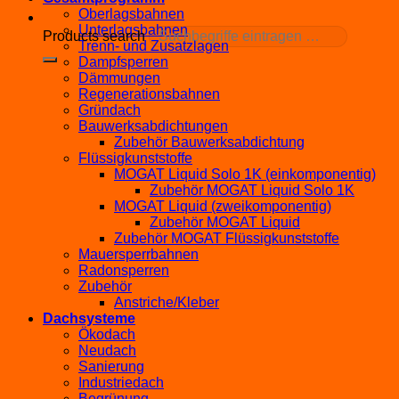
Oberlagsbahnen
Unterlagsbahnen
Products search
Trenn- und Zusatzlagen
Dampfsperren
Dämmungen
Regenerationsbahnen
Gründach
Bauwerksabdichtungen
Zubehör Bauwerksabdichtung
Flüssigkunststoffe
MOGAT Liquid Solo 1K (einkomponentig)
Zubehör MOGAT Liquid Solo 1K
MOGAT Liquid (zweikomponentig)
Zubehör MOGAT Liquid
Zubehör MOGAT Flüssigkunststoffe
Mauersperrbahnen
Radonsperren
Zubehör
Anstriche/Kleber
Dachsysteme
Ökodach
Neudach
Sanierung
Industriedach
Begrünung