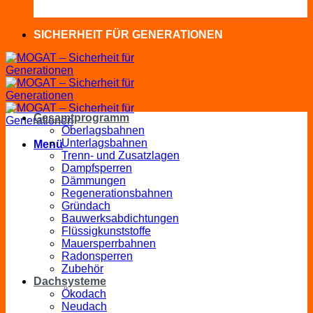
SICHERHEIT FÜR GENERATIONEN
Gesamtprogramm
Oberlagsbahnen
Unterlagsbahnen
Menü
Trenn- und Zusatzlagen
Dampfsperren
Dämmungen
Regenerationsbahnen
Gründach
Bauwerksabdichtungen
Flüssigkunststoffe
Mauersperrbahnen
Radonsperren
Zubehör
Dachsysteme
Ökodach
Neudach