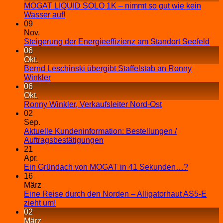
MOGAT LIQUID SOLO 1K – nimmt so gut wie kein
Wasser auf!
09
Nov.
Steigerung der Energieeffizienz am Standort Seefeld
06
Okt.
Bernd Leschinski übergibt Staffelstab an Ronny
Winkler
06
Okt.
Ronny Winkler, Verkaufsleiter Nord-Ost
02
Sep.
Aktuelle Kundeninformation: Bestellungen /
Auftragsbestätigungen
21
Apr.
Ein Gründach von MOGAT in 41 Sekunden…?
16
März
Eine Reise durch den Norden – Alligatorhaut AS5-E
zieht um!
02
März