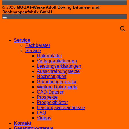
© 2026
MOGAT-Werke Adolf Böving Bitumen- und
Dachpappenfabrik GmbH
Service
Fachberater
Service
Datenblätter
Verlegeanleitungen
Leistungserklärungen
Ausschreibungstexte
Nachhaltigkeit
Gründachgenerator
Weitere Dokumente
CAD-Dateien
Prospekte
Prospektblätter
Leistungsverzeichnisse
FAQ
Videos
Kontakt
Gesamtprogramm