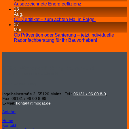
Ausgezeichnete Energieeffizienz
13
Aug.
CE-Zertifikat – zum achten Mal in Folge!
07
Mai
Ob Prävention oder Sanierung – jetzt individuelle
Radonfachberatung für Ihr Bauvorhaben!
MOGAT-Werke Adolf Böving Bitumen- und
Dachpappenfabrik GmbH
Hauptverwaltung
Ingelheimstraße 2, 55120 Mainz | Tel.:
06131 / 96 00 8-0
,
Fax: 06131 / 96 00 8-99
E-Mail:
kontakt@mogat.de
Anfahrt
Home
Kontakt