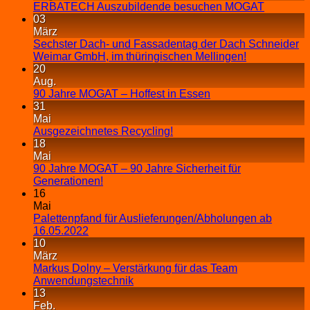
ERBATECH Auszubildende besuchen MOGAT
03
März
Sechster Dach- und Fassadentag der Dach Schneider
Weimar GmbH, im thüringischen Mellingen!
20
Aug.
90 Jahre MOGAT – Hoffest in Essen
31
Mai
Ausgezeichnetes Recycling!
18
Mai
90 Jahre MOGAT – 90 Jahre Sicherheit für
Generationen!
16
Mai
Palettenpfand für Auslieferungen/Abholungen ab
16.05.2022
10
März
Markus Dolny – Verstärkung für das Team
Anwendungstechnik
13
Feb.