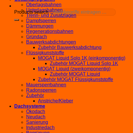
Oberlagsbahnen
Unterlagsbahnen
Products search
Trenn- und Zusatzlagen
Dampfsperren
Dämmungen
Regenerationsbahnen
Gründach
Bauwerksabdichtungen
Zubehör Bauwerksabdichtung
Flüssigkunststoffe
MOGAT Liquid Solo 1K (einkomponentig)
Zubehör MOGAT Liquid Solo 1K
MOGAT Liquid (zweikomponentig)
Zubehör MOGAT Liquid
Zubehör MOGAT Flüssigkunststoffe
Mauersperrbahnen
Radonsperren
Zubehör
Anstriche/Kleber
Dachsysteme
Ökodach
Neudach
Sanierung
Industriedach
Begrünung