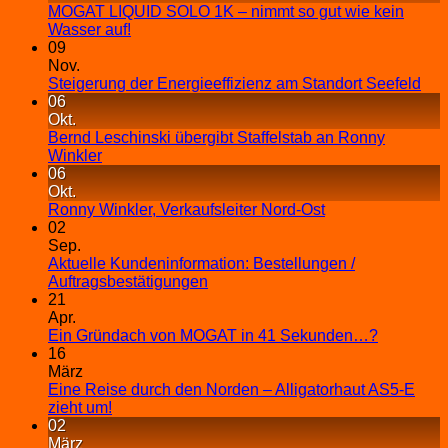
MOGAT LIQUID SOLO 1K – nimmt so gut wie kein
Wasser auf!
09
Nov.
Steigerung der Energieeffizienz am Standort Seefeld
06
Okt.
Bernd Leschinski übergibt Staffelstab an Ronny
Winkler
06
Okt.
Ronny Winkler, Verkaufsleiter Nord-Ost
02
Sep.
Aktuelle Kundeninformation: Bestellungen /
Auftragsbestätigungen
21
Apr.
Ein Gründach von MOGAT in 41 Sekunden…?
16
März
Eine Reise durch den Norden – Alligatorhaut AS5-E
zieht um!
02
März