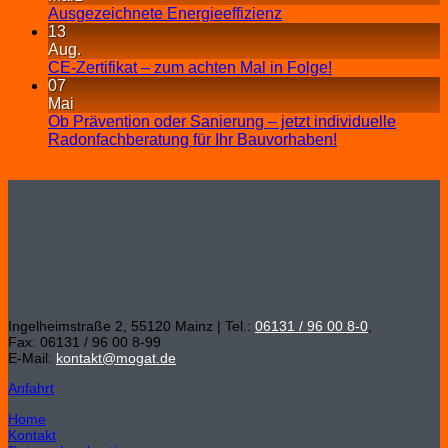
Ausgezeichnete Energieeffizienz
13
Aug.
CE-Zertifikat – zum achten Mal in Folge!
07
Mai
Ob Prävention oder Sanierung – jetzt individuelle
Radonfachberatung für Ihr Bauvorhaben!
MOGAT-Werke Adolf Böving Bitumen- und
Dachpappenfabrik GmbH
Hauptverwaltung
Ingelheimstraße 2, 55120 Mainz | Tel.:
06131 / 96 00 8-0
,
Fax: 06131 / 96 00 8-99
E-Mail:
kontakt@mogat.de
Anfahrt
Home
Kontakt