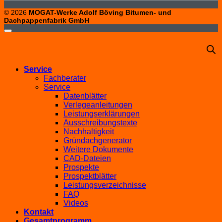
© 2026
MOGAT-Werke Adolf Böving Bitumen- und
Dachpappenfabrik GmbH
Service
Fachberater
Service
Datenblätter
Verlegeanleitungen
Leistungserklärungen
Ausschreibungstexte
Nachhaltigkeit
Gründachgenerator
Weitere Dokumente
CAD-Dateien
Prospekte
Prospektblätter
Leistungsverzeichnisse
FAQ
Videos
Kontakt
Gesamtprogramm