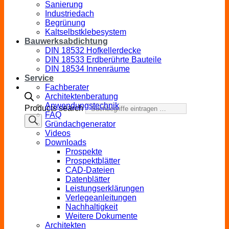
Sanierung
Industriedach
Begrünung
Kaltselbstklebesystem
Bauwerksabdichtung
DIN 18532 Hofkellerdecke
DIN 18533 Erdberührte Bauteile
DIN 18534 Innenräume
Service
Fachberater
Architektenberatung
Anwendungstechnik
Products search
FAQ
Gründachgenerator
Videos
Downloads
Prospekte
Prospektblätter
CAD-Dateien
Datenblätter
Leistungserklärungen
Verlegeanleitungen
Nachhaltigkeit
Weitere Dokumente
Architekten