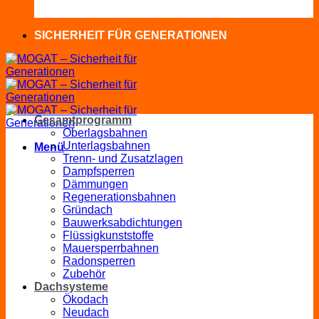
SICHERHEIT FÜR GENERATIONEN
Gesamtprogramm
Oberlagsbahnen
Unterlagsbahnen
Menü
Trenn- und Zusatzlagen
Dampfsperren
Dämmungen
Regenerationsbahnen
Gründach
Bauwerksabdichtungen
Flüssigkunststoffe
Mauersperrbahnen
Radonsperren
Zubehör
Dachsysteme
Ökodach
Neudach