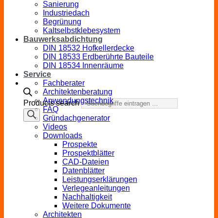
Sanierung
Industriedach
Begrünung
Kaltselbstklebesystem
Bauwerksabdichtung
DIN 18532 Hofkellerdecke
DIN 18533 Erdberührte Bauteile
DIN 18534 Innenräume
Service
Fachberater
Architektenberatung
Anwendungstechnik
Products search
FAQ
Gründachgenerator
Videos
Downloads
Prospekte
Prospektblätter
CAD-Dateien
Datenblätter
Leistungserklärungen
Verlegeanleitungen
Nachhaltigkeit
Weitere Dokumente
Architekten