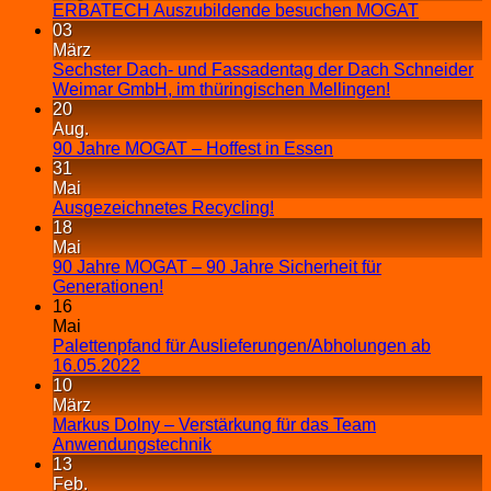
ERBATECH Auszubildende besuchen MOGAT
03
März
Sechster Dach- und Fassadentag der Dach Schneider
Weimar GmbH, im thüringischen Mellingen!
20
Aug.
90 Jahre MOGAT – Hoffest in Essen
31
Mai
Ausgezeichnetes Recycling!
18
Mai
90 Jahre MOGAT – 90 Jahre Sicherheit für
Generationen!
16
Mai
Palettenpfand für Auslieferungen/Abholungen ab
16.05.2022
10
März
Markus Dolny – Verstärkung für das Team
Anwendungstechnik
13
Feb.