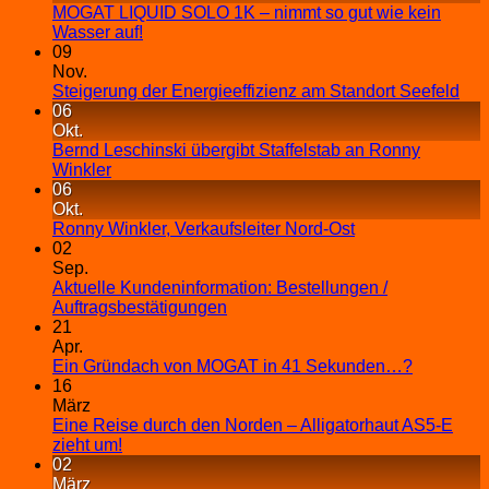
MOGAT LIQUID SOLO 1K – nimmt so gut wie kein
Wasser auf!
09
Nov.
Steigerung der Energieeffizienz am Standort Seefeld
06
Okt.
Bernd Leschinski übergibt Staffelstab an Ronny
Winkler
06
Okt.
Ronny Winkler, Verkaufsleiter Nord-Ost
02
Sep.
Aktuelle Kundeninformation: Bestellungen /
Auftragsbestätigungen
21
Apr.
Ein Gründach von MOGAT in 41 Sekunden…?
16
März
Eine Reise durch den Norden – Alligatorhaut AS5-E
zieht um!
02
März