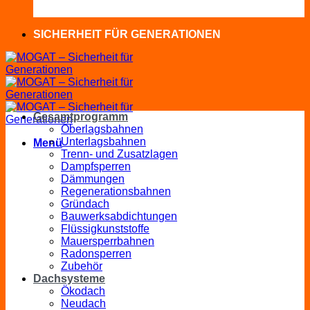
SICHERHEIT FÜR GENERATIONEN
Gesamtprogramm
Oberlagsbahnen
Unterlagsbahnen
Menü
Trenn- und Zusatzlagen
Dampfsperren
Dämmungen
Regenerationsbahnen
Gründach
Bauwerksabdichtungen
Flüssigkunststoffe
Mauersperrbahnen
Radonsperren
Zubehör
Dachsysteme
Ökodach
Neudach