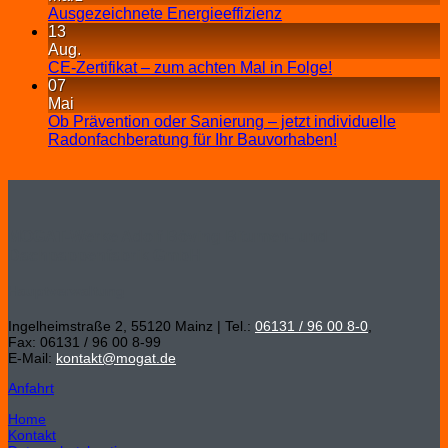
Ausgezeichnete Energieeffizienz
13
Aug.
CE-Zertifikat – zum achten Mal in Folge!
07
Mai
Ob Prävention oder Sanierung – jetzt individuelle
Radonfachberatung für Ihr Bauvorhaben!
MOGAT-Werke Adolf Böving Bitumen- und
Dachpappenfabrik GmbH
Hauptverwaltung
Ingelheimstraße 2, 55120 Mainz | Tel.:
06131 / 96 00 8-0
,
Fax: 06131 / 96 00 8-99
E-Mail:
kontakt@mogat.de
Anfahrt
Home
Kontakt