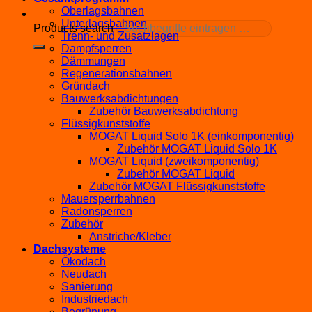
Oberlagsbahnen
Unterlagsbahnen
Products search
Trenn- und Zusatzlagen
Dampfsperren
Dämmungen
Regenerationsbahnen
Gründach
Bauwerksabdichtungen
Zubehör Bauwerksabdichtung
Flüssigkunststoffe
MOGAT Liquid Solo 1K (einkomponentig)
Zubehör MOGAT Liquid Solo 1K
MOGAT Liquid (zweikomponentig)
Zubehör MOGAT Liquid
Zubehör MOGAT Flüssigkunststoffe
Mauersperrbahnen
Radonsperren
Zubehör
Anstriche/Kleber
Dachsysteme
Ökodach
Neudach
Sanierung
Industriedach
Begrünung