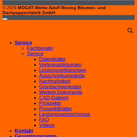
© 2026
MOGAT-Werke Adolf Böving Bitumen- und
Dachpappenfabrik GmbH
Service
Fachberater
Service
Datenblätter
Verlegeanleitungen
Leistungserklärungen
Ausschreibungstexte
Nachhaltigkeit
Gründachgenerator
Weitere Dokumente
CAD-Dateien
Prospekte
Prospektblätter
Leistungsverzeichnisse
FAQ
Videos
Kontakt
Gesamtprogramm