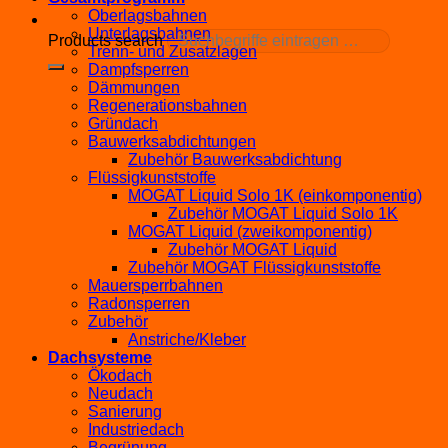
Oberlagsbahnen
Unterlagsbahnen
Products search
Trenn- und Zusatzlagen
Dampfsperren
Dämmungen
Regenerationsbahnen
Gründach
Bauwerksabdichtungen
Zubehör Bauwerksabdichtung
Flüssigkunststoffe
MOGAT Liquid Solo 1K (einkomponentig)
Zubehör MOGAT Liquid Solo 1K
MOGAT Liquid (zweikomponentig)
Zubehör MOGAT Liquid
Zubehör MOGAT Flüssigkunststoffe
Mauersperrbahnen
Radonsperren
Zubehör
Anstriche/Kleber
Dachsysteme
Ökodach
Neudach
Sanierung
Industriedach
Begrünung