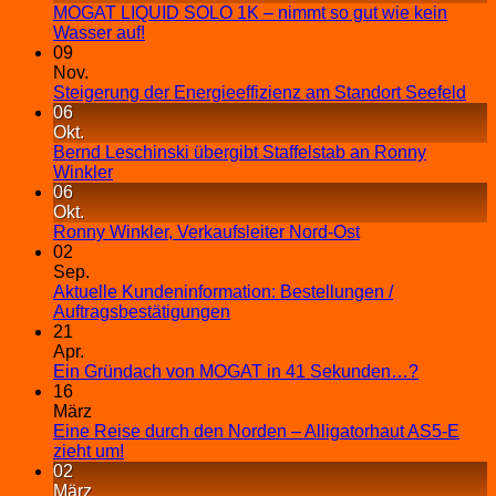
MOGAT LIQUID SOLO 1K – nimmt so gut wie kein
Wasser auf!
09
Nov.
Steigerung der Energieeffizienz am Standort Seefeld
06
Okt.
Bernd Leschinski übergibt Staffelstab an Ronny
Winkler
06
Okt.
Ronny Winkler, Verkaufsleiter Nord-Ost
02
Sep.
Aktuelle Kundeninformation: Bestellungen /
Auftragsbestätigungen
21
Apr.
Ein Gründach von MOGAT in 41 Sekunden…?
16
März
Eine Reise durch den Norden – Alligatorhaut AS5-E
zieht um!
02
März