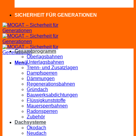
SICHERHEIT FÜR GENERATIONEN
Gesamtprogramm
Oberlagsbahnen
Unterlagsbahnen
Menü
Trenn- und Zusatzlagen
Dampfsperren
Dämmungen
Regenerationsbahnen
Gründach
Bauwerksabdichtungen
Flüssigkunststoffe
Mauersperrbahnen
Radonsperren
Zubehör
Dachsysteme
Ökodach
Neudach