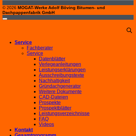
© 2026
MOGAT-Werke Adolf Böving Bitumen- und
Dachpappenfabrik GmbH
Service
Fachberater
Service
Datenblätter
Verlegeanleitungen
Leistungserklärungen
Ausschreibungstexte
Nachhaltigkeit
Gründachgenerator
Weitere Dokumente
CAD-Dateien
Prospekte
Prospektblätter
Leistungsverzeichnisse
FAQ
Videos
Kontakt
Gesamtprogramm