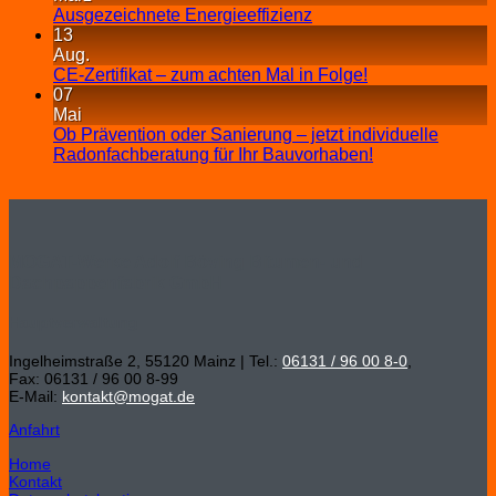
Ausgezeichnete Energieeffizienz
13
Aug.
CE-Zertifikat – zum achten Mal in Folge!
07
Mai
Ob Prävention oder Sanierung – jetzt individuelle
Radonfachberatung für Ihr Bauvorhaben!
MOGAT-Werke Adolf Böving Bitumen- und
Dachpappenfabrik GmbH
Hauptverwaltung
Ingelheimstraße 2, 55120 Mainz | Tel.:
06131 / 96 00 8-0
,
Fax: 06131 / 96 00 8-99
E-Mail:
kontakt@mogat.de
Anfahrt
Home
Kontakt