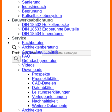
Sanierung
Industriedach
Begrünung
Kaltselbstklebesystem
Bauwerksabdichtung
DIN 18532 Hofkellerdecke
DIN 18533 Erdberührte Bauteile
DIN 18534 Innenräume
Service
Fachberater
Architektenberatung
Anwendungstechnik
Products search
FAQ
Gründachgenerator
Videos
Downloads
Prospekte
Prospektblätter
CAD-Dateien
Datenblätter
Leistungserklärungen
Verlegeanleitungen
Nachhaltigkeit
Weitere Dokumente
Architekten