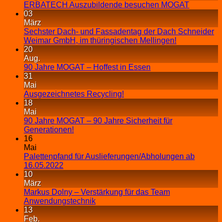
ERBATECH Auszubildende besuchen MOGAT
03
März
Sechster Dach- und Fassadentag der Dach Schneider
Weimar GmbH, im thüringischen Mellingen!
20
Aug.
90 Jahre MOGAT – Hoffest in Essen
31
Mai
Ausgezeichnetes Recycling!
18
Mai
90 Jahre MOGAT – 90 Jahre Sicherheit für
Generationen!
16
Mai
Palettenpfand für Auslieferungen/Abholungen ab
16.05.2022
10
März
Markus Dolny – Verstärkung für das Team
Anwendungstechnik
13
Feb.