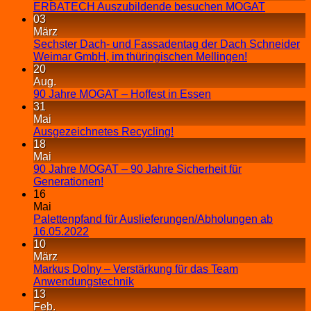
ERBATECH Auszubildende besuchen MOGAT
03
März
Sechster Dach- und Fassadentag der Dach Schneider
Weimar GmbH, im thüringischen Mellingen!
20
Aug.
90 Jahre MOGAT – Hoffest in Essen
31
Mai
Ausgezeichnetes Recycling!
18
Mai
90 Jahre MOGAT – 90 Jahre Sicherheit für
Generationen!
16
Mai
Palettenpfand für Auslieferungen/Abholungen ab
16.05.2022
10
März
Markus Dolny – Verstärkung für das Team
Anwendungstechnik
13
Feb.