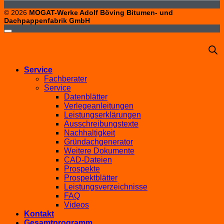
© 2026
MOGAT-Werke Adolf Böving Bitumen- und
Dachpappenfabrik GmbH
Service
Fachberater
Service
Datenblätter
Verlegeanleitungen
Leistungserklärungen
Ausschreibungstexte
Nachhaltigkeit
Gründachgenerator
Weitere Dokumente
CAD-Dateien
Prospekte
Prospektblätter
Leistungsverzeichnisse
FAQ
Videos
Kontakt
Gesamtprogramm