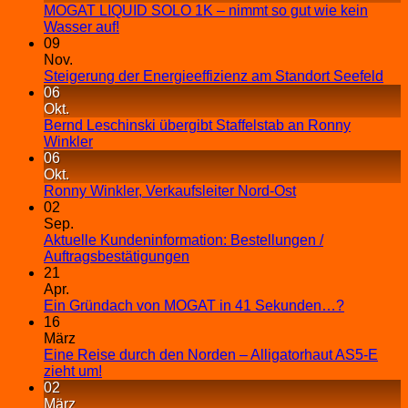
MOGAT LIQUID SOLO 1K – nimmt so gut wie kein
Wasser auf!
09
Nov.
Steigerung der Energieeffizienz am Standort Seefeld
06
Okt.
Bernd Leschinski übergibt Staffelstab an Ronny
Winkler
06
Okt.
Ronny Winkler, Verkaufsleiter Nord-Ost
02
Sep.
Aktuelle Kundeninformation: Bestellungen /
Auftragsbestätigungen
21
Apr.
Ein Gründach von MOGAT in 41 Sekunden…?
16
März
Eine Reise durch den Norden – Alligatorhaut AS5-E
zieht um!
02
März