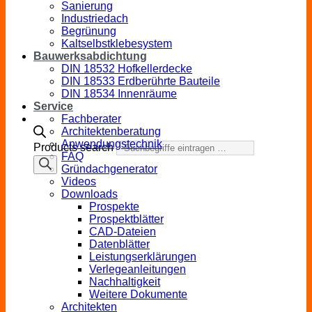
Sanierung
Industriedach
Begrünung
Kaltselbstklebesystem
Bauwerksabdichtung
DIN 18532 Hofkellerdecke
DIN 18533 Erdberührte Bauteile
DIN 18534 Innenräume
Service
Fachberater
Architektenberatung
Anwendungstechnik
Products search
FAQ
Gründachgenerator
Videos
Downloads
Prospekte
Prospektblätter
CAD-Dateien
Datenblätter
Leistungserklärungen
Verlegeanleitungen
Nachhaltigkeit
Weitere Dokumente
Architekten