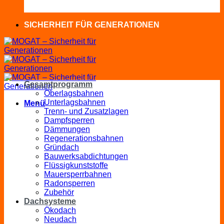
SICHERHEIT FÜR GENERATIONEN
Gesamtprogramm
Oberlagsbahnen
Unterlagsbahnen
Menü
Trenn- und Zusatzlagen
Dampfsperren
Dämmungen
Regenerationsbahnen
Gründach
Bauwerksabdichtungen
Flüssigkunststoffe
Mauersperrbahnen
Radonsperren
Zubehör
Dachsysteme
Ökodach
Neudach