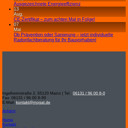
Ausgezeichnete Energieeffizienz
13
Aug.
CE-Zertifikat – zum achten Mal in Folge!
07
Mai
Ob Prävention oder Sanierung – jetzt individuelle
Radonfachberatung für Ihr Bauvorhaben!
MOGAT-Werke Adolf Böving Bitumen- und
Dachpappenfabrik GmbH
Hauptverwaltung
Ingelheimstraße 2, 55120 Mainz | Tel.:
06131 / 96 00 8-0
,
Fax: 06131 / 96 00 8-99
E-Mail:
kontakt@mogat.de
Anfahrt
Home
Kontakt