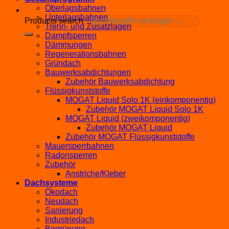
Oberlagsbahnen
Unterlagsbahnen
Products search
Trenn- und Zusatzlagen
Dampfsperren
Dämmungen
Regenerationsbahnen
Gründach
Bauwerksabdichtungen
Zubehör Bauwerksabdichtung
Flüssigkunststoffe
MOGAT Liquid Solo 1K (einkomponentig)
Zubehör MOGAT Liquid Solo 1K
MOGAT Liquid (zweikomponentig)
Zubehör MOGAT Liquid
Zubehör MOGAT Flüssigkunststoffe
Mauersperrbahnen
Radonsperren
Zubehör
Anstriche/Kleber
Dachsysteme
Ökodach
Neudach
Sanierung
Industriedach
Begrünung