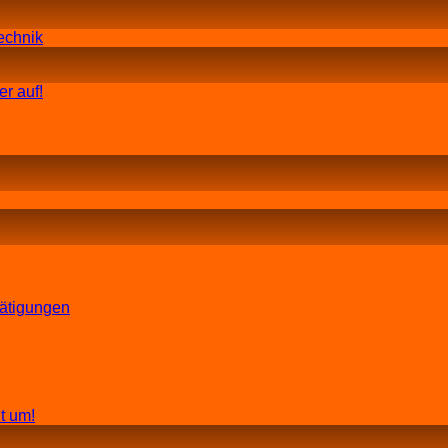
echnik
r auf!
tätigungen
t um!