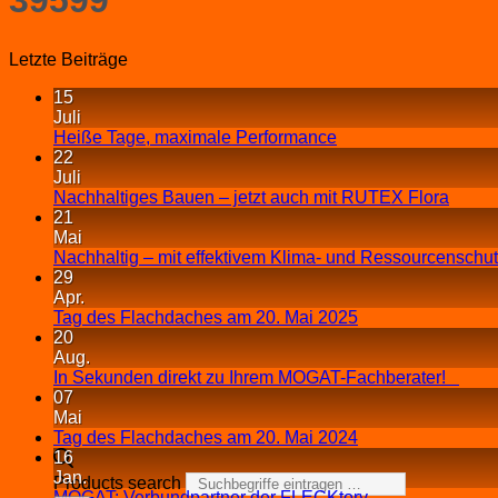
Letzte Beiträge
15
Juli
Heiße Tage, maximale Performance
22
Juli
Nachhaltiges Bauen – jetzt auch mit RUTEX Flora
21
Mai
Nachhaltig – mit effektivem Klima- und Ressourcenschu
29
Apr.
Tag des Flachdaches am 20. Mai 2025
20
Aug.
In Sekunden direkt zu Ihrem MOGAT-Fachberater!
07
Mai
Tag des Flachdaches am 20. Mai 2024
16
Jan.
Products search
MOGAT: Verbundpartner der FLECKtory