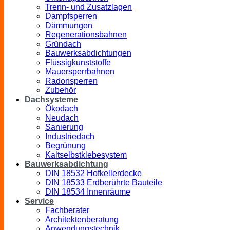
Trenn- und Zusatzlagen
Dampfsperren
Dämmungen
Regenerationsbahnen
Gründach
Bauwerksabdichtungen
Flüssigkunststoffe
Mauersperrbahnen
Radonsperren
Zubehör
Dachsysteme
Ökodach
Neudach
Sanierung
Industriedach
Begrünung
Kaltselbstklebesystem
Bauwerksabdichtung
DIN 18532 Hofkellerdecke
DIN 18533 Erdberührte Bauteile
DIN 18534 Innenräume
Service
Fachberater
Architektenberatung
Anwendungstechnik