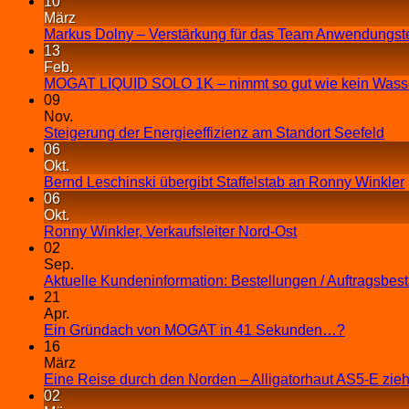
10
März
Markus Dolny – Verstärkung für das Team Anwendungst
13
Feb.
MOGAT LIQUID SOLO 1K – nimmt so gut wie kein Wasse
09
Nov.
Steigerung der Energieeffizienz am Standort Seefeld
06
Okt.
Bernd Leschinski übergibt Staffelstab an Ronny Winkler
06
Okt.
Ronny Winkler, Verkaufsleiter Nord-Ost
02
Sep.
Aktuelle Kundeninformation: Bestellungen / Auftragsbes
21
Apr.
Ein Gründach von MOGAT in 41 Sekunden…?
16
März
Eine Reise durch den Norden – Alligatorhaut AS5-E zieh
02