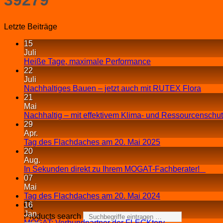
Letzte Beiträge
15
Juli
Heiße Tage, maximale Performance
22
Juli
Nachhaltiges Bauen – jetzt auch mit RUTEX Flora
21
Mai
Nachhaltig – mit effektivem Klima- und Ressourcenschu
29
Apr.
Tag des Flachdaches am 20. Mai 2025
20
Aug.
In Sekunden direkt zu Ihrem MOGAT-Fachberater!
07
Mai
Tag des Flachdaches am 20. Mai 2024
16
Jan.
Products search
MOGAT: Verbundpartner der FLECKtory