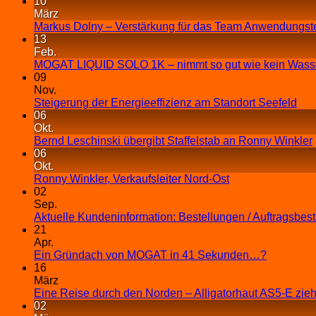
10
März
Markus Dolny – Verstärkung für das Team Anwendungst
13
Feb.
MOGAT LIQUID SOLO 1K – nimmt so gut wie kein Wasse
09
Nov.
Steigerung der Energieeffizienz am Standort Seefeld
06
Okt.
Bernd Leschinski übergibt Staffelstab an Ronny Winkler
06
Okt.
Ronny Winkler, Verkaufsleiter Nord-Ost
02
Sep.
Aktuelle Kundeninformation: Bestellungen / Auftragsbes
21
Apr.
Ein Gründach von MOGAT in 41 Sekunden…?
16
März
Eine Reise durch den Norden – Alligatorhaut AS5-E zieh
02