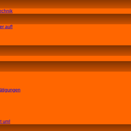
echnik
r auf!
tätigungen
t um!