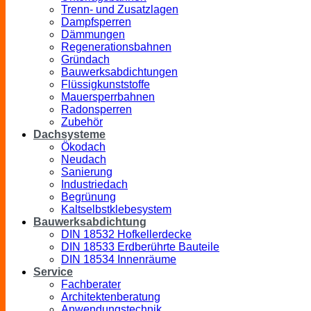
Trenn- und Zusatzlagen
Dampfsperren
Dämmungen
Regenerationsbahnen
Gründach
Bauwerksabdichtungen
Flüssigkunststoffe
Mauersperrbahnen
Radonsperren
Zubehör
Dachsysteme
Ökodach
Neudach
Sanierung
Industriedach
Begrünung
Kaltselbstklebesystem
Bauwerksabdichtung
DIN 18532 Hofkellerdecke
DIN 18533 Erdberührte Bauteile
DIN 18534 Innenräume
Service
Fachberater
Architektenberatung
Anwendungstechnik