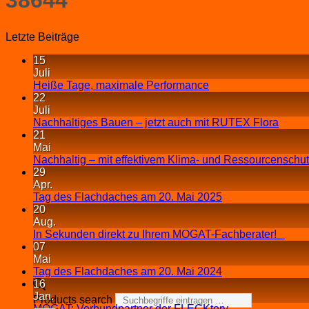
Letzte Beiträge
15
Juli
Heiße Tage, maximale Performance
22
Juli
Nachhaltiges Bauen – jetzt auch mit RUTEX Flora
21
Mai
Nachhaltig – mit effektivem Klima- und Ressourcenschu
29
Apr.
Tag des Flachdaches am 20. Mai 2025
20
Aug.
In Sekunden direkt zu Ihrem MOGAT-Fachberater!
07
Mai
Tag des Flachdaches am 20. Mai 2024
16
Jan.
Products search
MOGAT: Verbundpartner der FLECKtory