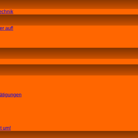
echnik
r auf!
tätigungen
t um!