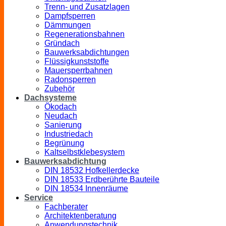
Trenn- und Zusatzlagen
Dampfsperren
Dämmungen
Regenerationsbahnen
Gründach
Bauwerksabdichtungen
Flüssigkunststoffe
Mauersperrbahnen
Radonsperren
Zubehör
Dachsysteme
Ökodach
Neudach
Sanierung
Industriedach
Begrünung
Kaltselbstklebesystem
Bauwerksabdichtung
DIN 18532 Hofkellerdecke
DIN 18533 Erdberührte Bauteile
DIN 18534 Innenräume
Service
Fachberater
Architektenberatung
Anwendungstechnik