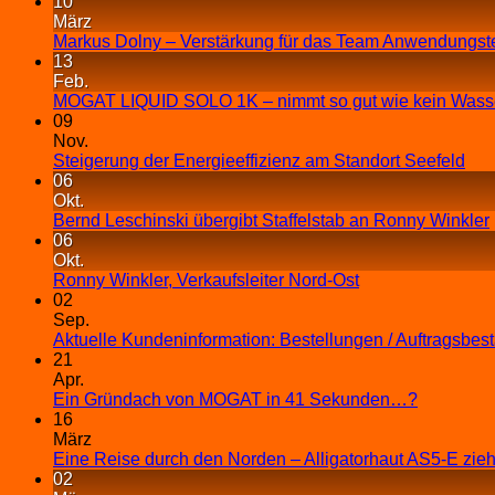
10
März
Markus Dolny – Verstärkung für das Team Anwendungst
13
Feb.
MOGAT LIQUID SOLO 1K – nimmt so gut wie kein Wasse
09
Nov.
Steigerung der Energieeffizienz am Standort Seefeld
06
Okt.
Bernd Leschinski übergibt Staffelstab an Ronny Winkler
06
Okt.
Ronny Winkler, Verkaufsleiter Nord-Ost
02
Sep.
Aktuelle Kundeninformation: Bestellungen / Auftragsbes
21
Apr.
Ein Gründach von MOGAT in 41 Sekunden…?
16
März
Eine Reise durch den Norden – Alligatorhaut AS5-E zieh
02