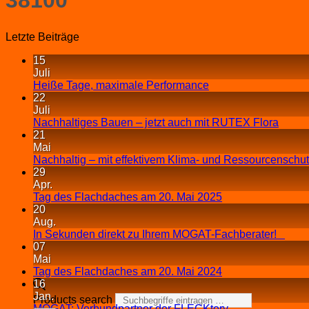
Letzte Beiträge
15
Juli
Heiße Tage, maximale Performance
22
Juli
Nachhaltiges Bauen – jetzt auch mit RUTEX Flora
21
Mai
Nachhaltig – mit effektivem Klima- und Ressourcenschu
29
Apr.
Tag des Flachdaches am 20. Mai 2025
20
Aug.
In Sekunden direkt zu Ihrem MOGAT-Fachberater!
07
Mai
Tag des Flachdaches am 20. Mai 2024
16
Jan.
Products search
MOGAT: Verbundpartner der FLECKtory