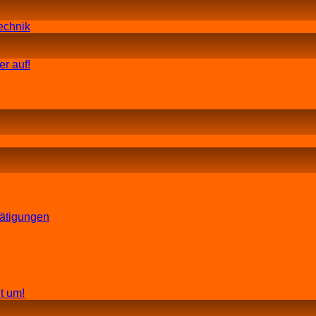
echnik
r auf!
tätigungen
t um!