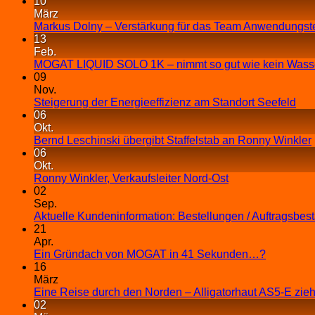
10
März
Markus Dolny – Verstärkung für das Team Anwendungst
13
Feb.
MOGAT LIQUID SOLO 1K – nimmt so gut wie kein Wasse
09
Nov.
Steigerung der Energieeffizienz am Standort Seefeld
06
Okt.
Bernd Leschinski übergibt Staffelstab an Ronny Winkler
06
Okt.
Ronny Winkler, Verkaufsleiter Nord-Ost
02
Sep.
Aktuelle Kundeninformation: Bestellungen / Auftragsbes
21
Apr.
Ein Gründach von MOGAT in 41 Sekunden…?
16
März
Eine Reise durch den Norden – Alligatorhaut AS5-E zieh
02