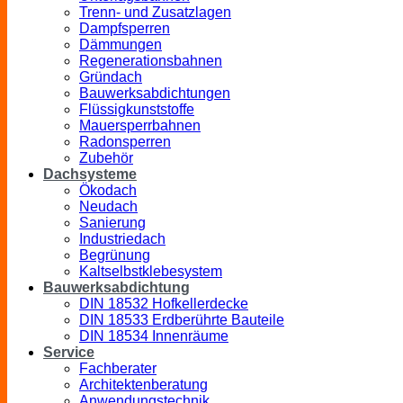
Trenn- und Zusatzlagen
Dampfsperren
Dämmungen
Regenerationsbahnen
Gründach
Bauwerksabdichtungen
Flüssigkunststoffe
Mauersperrbahnen
Radonsperren
Zubehör
Dachsysteme
Ökodach
Neudach
Sanierung
Industriedach
Begrünung
Kaltselbstklebesystem
Bauwerksabdichtung
DIN 18532 Hofkellerdecke
DIN 18533 Erdberührte Bauteile
DIN 18534 Innenräume
Service
Fachberater
Architektenberatung
Anwendungstechnik