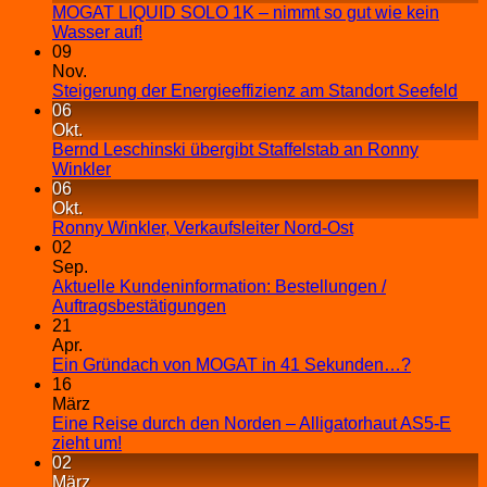
MOGAT LIQUID SOLO 1K – nimmt so gut wie kein
Wasser auf!
09
Nov.
Steigerung der Energieeffizienz am Standort Seefeld
06
Okt.
Bernd Leschinski übergibt Staffelstab an Ronny
Winkler
06
Okt.
Ronny Winkler, Verkaufsleiter Nord-Ost
02
Sep.
Aktuelle Kundeninformation: Bestellungen /
Auftragsbestätigungen
21
Apr.
Ein Gründach von MOGAT in 41 Sekunden…?
16
März
Eine Reise durch den Norden – Alligatorhaut AS5-E
zieht um!
02
März