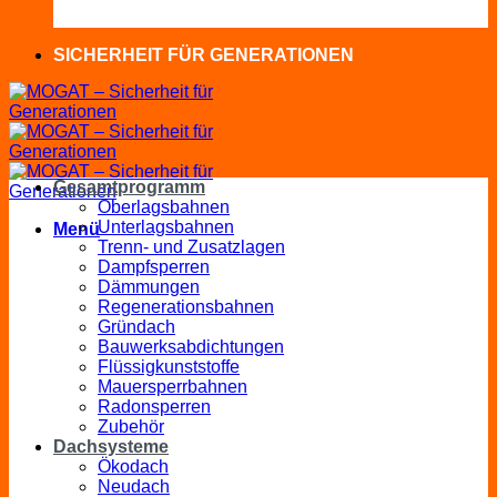
SICHERHEIT FÜR GENERATIONEN
Gesamtprogramm
Oberlagsbahnen
Unterlagsbahnen
Menü
Trenn- und Zusatzlagen
Dampfsperren
Dämmungen
Regenerationsbahnen
Gründach
Bauwerksabdichtungen
Flüssigkunststoffe
Mauersperrbahnen
Radonsperren
Zubehör
Dachsysteme
Ökodach
Neudach