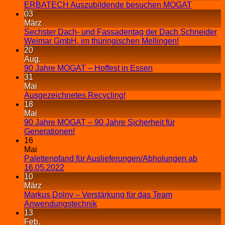
ERBATECH Auszubildende besuchen MOGAT
03
März
Sechster Dach- und Fassadentag der Dach Schneider
Weimar GmbH, im thüringischen Mellingen!
20
Aug.
90 Jahre MOGAT – Hoffest in Essen
31
Mai
Ausgezeichnetes Recycling!
18
Mai
90 Jahre MOGAT – 90 Jahre Sicherheit für
Generationen!
16
Mai
Palettenpfand für Auslieferungen/Abholungen ab
16.05.2022
10
März
Markus Dolny – Verstärkung für das Team
Anwendungstechnik
13
Feb.