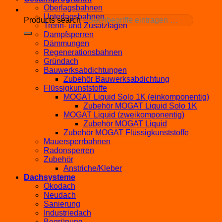
Oberlagsbahnen
Unterlagsbahnen
Products search
Trenn- und Zusatzlagen
Dampfsperren
Dämmungen
Regenerationsbahnen
Gründach
Bauwerksabdichtungen
Zubehör Bauwerksabdichtung
Flüssigkunststoffe
MOGAT Liquid Solo 1K (einkomponentig)
Zubehör MOGAT Liquid Solo 1K
MOGAT Liquid (zweikomponentig)
Zubehör MOGAT Liquid
Zubehör MOGAT Flüssigkunststoffe
Mauersperrbahnen
Radonsperren
Zubehör
Anstriche/Kleber
Dachsysteme
Ökodach
Neudach
Sanierung
Industriedach
Begrünung