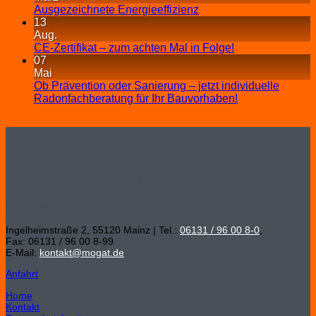
Ausgezeichnete Energieeffizienz
13
Aug.
CE-Zertifikat – zum achten Mal in Folge!
07
Mai
Ob Prävention oder Sanierung – jetzt individuelle
Radonfachberatung für Ihr Bauvorhaben!
MOGAT-Werke Adolf Böving Bitumen- und
Dachpappenfabrik GmbH
Hauptverwaltung
Ingelheimstraße 2, 55120 Mainz | Tel.:
06131 / 96 00 8-0
,
Fax: 06131 / 96 00 8-99
E-Mail:
kontakt@mogat.de
Anfahrt
Home
Kontakt