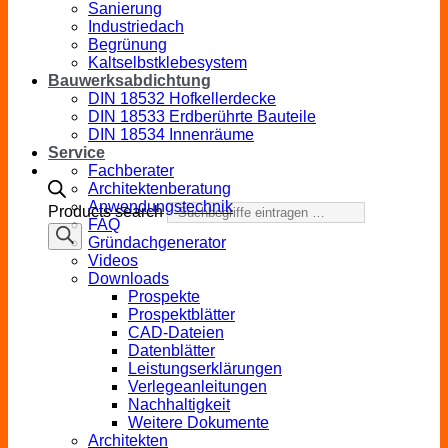
Sanierung
Industriedach
Begrünung
Kaltselbstklebesystem
Bauwerksabdichtung
DIN 18532 Hofkellerdecke
DIN 18533 Erdberührte Bauteile
DIN 18534 Innenräume
Service
Fachberater
Architektenberatung
Anwendungstechnik
Products search
FAQ
Gründachgenerator
Videos
Downloads
Prospekte
Prospektblätter
CAD-Dateien
Datenblätter
Leistungserklärungen
Verlegeanleitungen
Nachhaltigkeit
Weitere Dokumente
Architekten