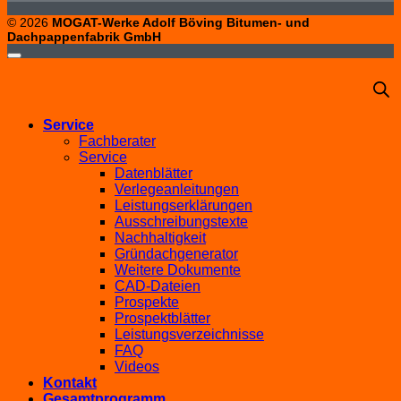
© 2026
MOGAT-Werke Adolf Böving Bitumen- und
Dachpappenfabrik GmbH
Service
Fachberater
Service
Datenblätter
Verlegeanleitungen
Leistungserklärungen
Ausschreibungstexte
Nachhaltigkeit
Gründachgenerator
Weitere Dokumente
CAD-Dateien
Prospekte
Prospektblätter
Leistungsverzeichnisse
FAQ
Videos
Kontakt
Gesamtprogramm