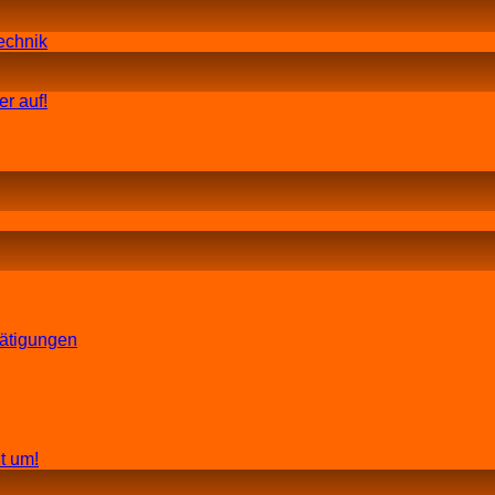
echnik
r auf!
tätigungen
t um!