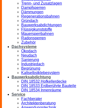
Trenn- und Zusatzlagen
Dampfsperren
Dämmungen
Regenerationsbahnen
Gründach
Bauwerksabdichtungen
Flüssigkunststoffe
Mauersperrbahnen
Radonsperren
Zubehör
Dachsysteme
Ökodach
Neudach
Sanierung
Industriedach
Begrünung
Kaltselbstklebesystem
Bauwerksabdichtung
DIN 18532 Hofkellerdecke
DIN 18533 Erdberührte Bauteile
DIN 18534 Innenräume
Service
Fachberater
Architektenberatung
Anwendungstechnik