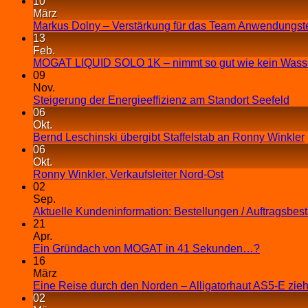
10
März
Markus Dolny – Verstärkung für das Team Anwendungst
13
Feb.
MOGAT LIQUID SOLO 1K – nimmt so gut wie kein Wasse
09
Nov.
Steigerung der Energieeffizienz am Standort Seefeld
06
Okt.
Bernd Leschinski übergibt Staffelstab an Ronny Winkler
06
Okt.
Ronny Winkler, Verkaufsleiter Nord-Ost
02
Sep.
Aktuelle Kundeninformation: Bestellungen / Auftragsbes
21
Apr.
Ein Gründach von MOGAT in 41 Sekunden…?
16
März
Eine Reise durch den Norden – Alligatorhaut AS5-E zieh
02