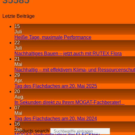
Letzte Beiträge
15
Juli
Heiße Tage, maximale Performance
22
Juli
Nachhaltiges Bauen – jetzt auch mit RUTEX Flora
21
Mai
Nachhaltig – mit effektivem Klima- und Ressourcenschu
29
Apr.
Tag des Flachdaches am 20. Mai 2025
20
Aug.
In Sekunden direkt zu Ihrem MOGAT-Fachberater!
07
Mai
Tag des Flachdaches am 20. Mai 2024
16
Jan.
Products search
MOGAT: Verbundpartner der FLECKtory