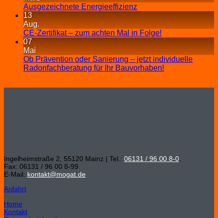
Ausgezeichnete Energieeffizienz
13
Aug.
CE-Zertifikat – zum achten Mal in Folge!
07
Mai
Ob Prävention oder Sanierung – jetzt individuelle
Radonfachberatung für Ihr Bauvorhaben!
MOGAT-Werke Adolf Böving Bitumen- und
Dachpappenfabrik GmbH
Hauptverwaltung
Ingelheimstraße 2, 55120 Mainz | Tel.:
06131 / 96 00 8-0
,
Fax: 06131 / 96 00 8-99
E-Mail:
kontakt@mogat.de
Anfahrt
Home
Kontakt