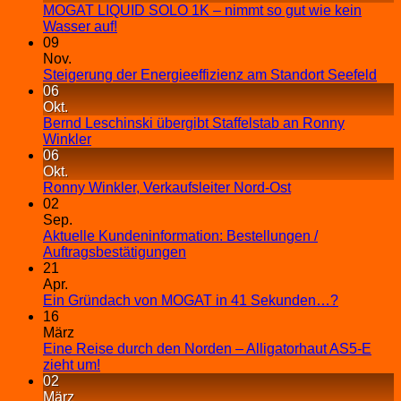
MOGAT LIQUID SOLO 1K – nimmt so gut wie kein
Wasser auf!
09
Nov.
Steigerung der Energieeffizienz am Standort Seefeld
06
Okt.
Bernd Leschinski übergibt Staffelstab an Ronny
Winkler
06
Okt.
Ronny Winkler, Verkaufsleiter Nord-Ost
02
Sep.
Aktuelle Kundeninformation: Bestellungen /
Auftragsbestätigungen
21
Apr.
Ein Gründach von MOGAT in 41 Sekunden…?
16
März
Eine Reise durch den Norden – Alligatorhaut AS5-E
zieht um!
02
März