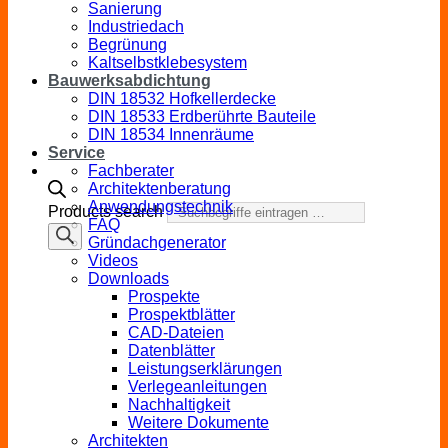
Sanierung
Industriedach
Begrünung
Kaltselbstklebesystem
Bauwerksabdichtung
DIN 18532 Hofkellerdecke
DIN 18533 Erdberührte Bauteile
DIN 18534 Innenräume
Service
Fachberater
Architektenberatung
Anwendungstechnik
Products search
FAQ
Gründachgenerator
Videos
Downloads
Prospekte
Prospektblätter
CAD-Dateien
Datenblätter
Leistungserklärungen
Verlegeanleitungen
Nachhaltigkeit
Weitere Dokumente
Architekten