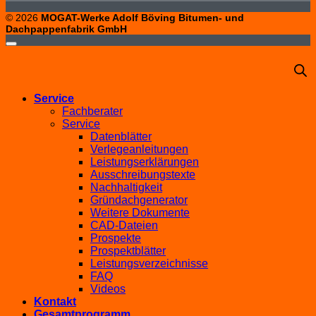
© 2026
MOGAT-Werke Adolf Böving Bitumen- und
Dachpappenfabrik GmbH
Service
Fachberater
Service
Datenblätter
Verlegeanleitungen
Leistungserklärungen
Ausschreibungstexte
Nachhaltigkeit
Gründachgenerator
Weitere Dokumente
CAD-Dateien
Prospekte
Prospektblätter
Leistungsverzeichnisse
FAQ
Videos
Kontakt
Gesamtprogramm