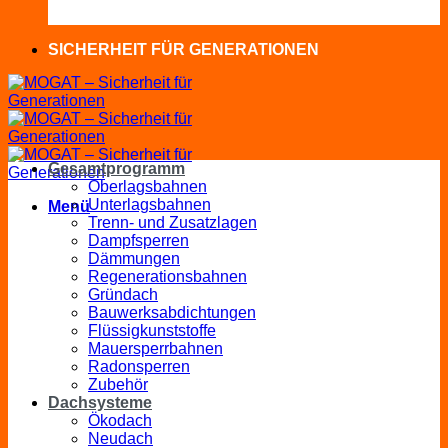
SICHERHEIT FÜR GENERATIONEN
Gesamtprogramm
Oberlagsbahnen
Unterlagsbahnen
Menü
Trenn- und Zusatzlagen
Dampfsperren
Dämmungen
Regenerationsbahnen
Gründach
Bauwerksabdichtungen
Flüssigkunststoffe
Mauersperrbahnen
Radonsperren
Zubehör
Dachsysteme
Ökodach
Neudach