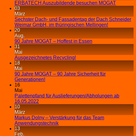
ERBATECH Auszubildende besuchen MOGAT
03
März
Sechster Dach- und Fassadentag der Dach Schneider
Weimar GmbH, im thüringischen Mellingen!
20
Aug.
90 Jahre MOGAT – Hoffest in Essen
31
Mai
Ausgezeichnetes Recycling!
18
Mai
90 Jahre MOGAT – 90 Jahre Sicherheit für
Generationen!
16
Mai
Palettenpfand für Auslieferungen/Abholungen ab
16.05.2022
10
März
Markus Dolny – Verstärkung für das Team
Anwendungstechnik
13
Feb.