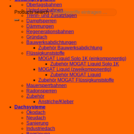
Oberlagsbahnen
Unterlagsbahnen
Products search
Trenn- und Zusatzlagen
Dampfsperren
Dämmungen
Regenerationsbahnen
Gründach
Bauwerksabdichtungen
Zubehör Bauwerksabdichtung
Flüssigkunststoffe
MOGAT Liquid Solo 1K (einkomponentig)
Zubehör MOGAT Liquid Solo 1K
MOGAT Liquid (zweikomponentig)
Zubehör MOGAT Liquid
Zubehör MOGAT Flüssigkunststoffe
Mauersperrbahnen
Radonsperren
Zubehör
Anstriche/Kleber
Dachsysteme
Ökodach
Neudach
Sanierung
Industriedach
Begrünung