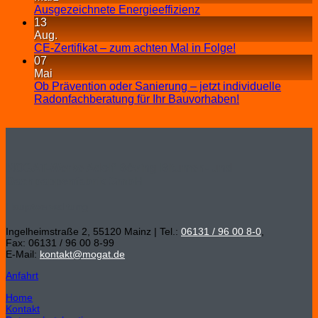
Ausgezeichnete Energieeffizienz
13
Aug.
CE-Zertifikat – zum achten Mal in Folge!
07
Mai
Ob Prävention oder Sanierung – jetzt individuelle
Radonfachberatung für Ihr Bauvorhaben!
MOGAT-Werke Adolf Böving Bitumen- und
Dachpappenfabrik GmbH
Hauptverwaltung
Ingelheimstraße 2, 55120 Mainz | Tel.:
06131 / 96 00 8-0
,
Fax: 06131 / 96 00 8-99
E-Mail:
kontakt@mogat.de
Anfahrt
Home
Kontakt