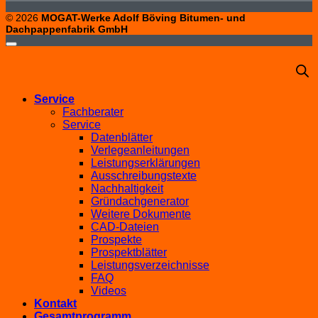
© 2026
MOGAT-Werke Adolf Böving Bitumen- und
Dachpappenfabrik GmbH
Service
Fachberater
Service
Datenblätter
Verlegeanleitungen
Leistungserklärungen
Ausschreibungstexte
Nachhaltigkeit
Gründachgenerator
Weitere Dokumente
CAD-Dateien
Prospekte
Prospektblätter
Leistungsverzeichnisse
FAQ
Videos
Kontakt
Gesamtprogramm