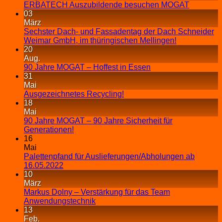
ERBATECH Auszubildende besuchen MOGAT
03
März
Sechster Dach- und Fassadentag der Dach Schneider
Weimar GmbH, im thüringischen Mellingen!
20
Aug.
90 Jahre MOGAT – Hoffest in Essen
31
Mai
Ausgezeichnetes Recycling!
18
Mai
90 Jahre MOGAT – 90 Jahre Sicherheit für
Generationen!
16
Mai
Palettenpfand für Auslieferungen/Abholungen ab
16.05.2022
10
März
Markus Dolny – Verstärkung für das Team
Anwendungstechnik
13
Feb.