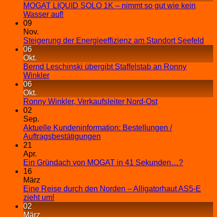
MOGAT LIQUID SOLO 1K – nimmt so gut wie kein
Wasser auf!
09
Nov.
Steigerung der Energieeffizienz am Standort Seefeld
06
Okt.
Bernd Leschinski übergibt Staffelstab an Ronny
Winkler
06
Okt.
Ronny Winkler, Verkaufsleiter Nord-Ost
02
Sep.
Aktuelle Kundeninformation: Bestellungen /
Auftragsbestätigungen
21
Apr.
Ein Gründach von MOGAT in 41 Sekunden…?
16
März
Eine Reise durch den Norden – Alligatorhaut AS5-E
zieht um!
02
März