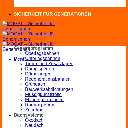
SICHERHEIT FÜR GENERATIONEN
Gesamtprogramm
Oberlagsbahnen
Unterlagsbahnen
Menü
Trenn- und Zusatzlagen
Dampfsperren
Dämmungen
Regenerationsbahnen
Gründach
Bauwerksabdichtungen
Flüssigkunststoffe
Mauersperrbahnen
Radonsperren
Zubehör
Dachsysteme
Ökodach
Neudach