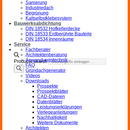
Sanierung
Industriedach
Begrünung
Kaltselbstklebesystem
Bauwerksabdichtung
DIN 18532 Hofkellerdecke
DIN 18533 Erdberührte Bauteile
DIN 18534 Innenräume
Service
Fachberater
Architektenberatung
Anwendungstechnik
Products search
FAQ
Gründachgenerator
Videos
Downloads
Prospekte
Prospektblätter
CAD-Dateien
Datenblätter
Leistungserklärungen
Verlegeanleitungen
Nachhaltigkeit
Weitere Dokumente
Architekten