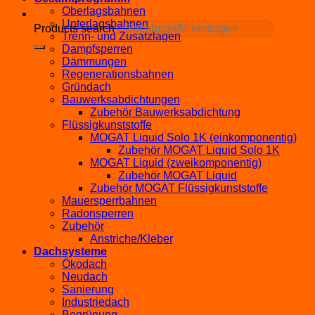
Oberlagsbahnen
Unterlagsbahnen
Products search
Trenn- und Zusatzlagen
Dampfsperren
Dämmungen
Regenerationsbahnen
Gründach
Bauwerksabdichtungen
Zubehör Bauwerksabdichtung
Flüssigkunststoffe
MOGAT Liquid Solo 1K (einkomponentig)
Zubehör MOGAT Liquid Solo 1K
MOGAT Liquid (zweikomponentig)
Zubehör MOGAT Liquid
Zubehör MOGAT Flüssigkunststoffe
Mauersperrbahnen
Radonsperren
Zubehör
Anstriche/Kleber
Dachsysteme
Ökodach
Neudach
Sanierung
Industriedach
Begrünung