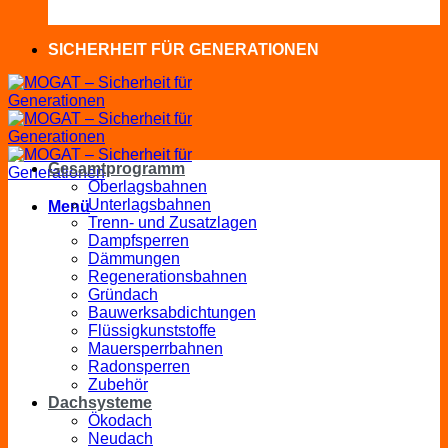
SICHERHEIT FÜR GENERATIONEN
Gesamtprogramm
Oberlagsbahnen
Unterlagsbahnen
Menü
Trenn- und Zusatzlagen
Dampfsperren
Dämmungen
Regenerationsbahnen
Gründach
Bauwerksabdichtungen
Flüssigkunststoffe
Mauersperrbahnen
Radonsperren
Zubehör
Dachsysteme
Ökodach
Neudach