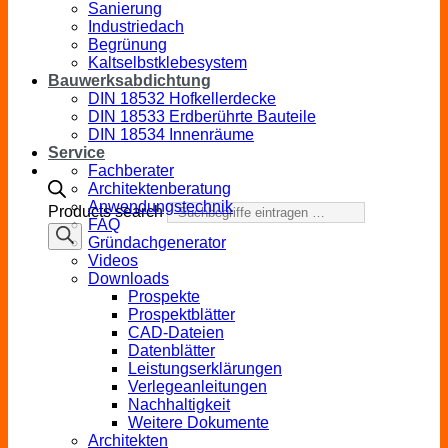
Sanierung
Industriedach
Begrünung
Kaltselbstklebesystem
Bauwerksabdichtung
DIN 18532 Hofkellerdecke
DIN 18533 Erdberührte Bauteile
DIN 18534 Innenräume
Service
Fachberater
Architektenberatung
Anwendungstechnik
Products search
FAQ
Gründachgenerator
Videos
Downloads
Prospekte
Prospektblätter
CAD-Dateien
Datenblätter
Leistungserklärungen
Verlegeanleitungen
Nachhaltigkeit
Weitere Dokumente
Architekten