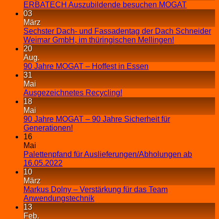
ERBATECH Auszubildende besuchen MOGAT
03
März
Sechster Dach- und Fassadentag der Dach Schneider
Weimar GmbH, im thüringischen Mellingen!
20
Aug.
90 Jahre MOGAT – Hoffest in Essen
31
Mai
Ausgezeichnetes Recycling!
18
Mai
90 Jahre MOGAT – 90 Jahre Sicherheit für
Generationen!
16
Mai
Palettenpfand für Auslieferungen/Abholungen ab
16.05.2022
10
März
Markus Dolny – Verstärkung für das Team
Anwendungstechnik
13
Feb.