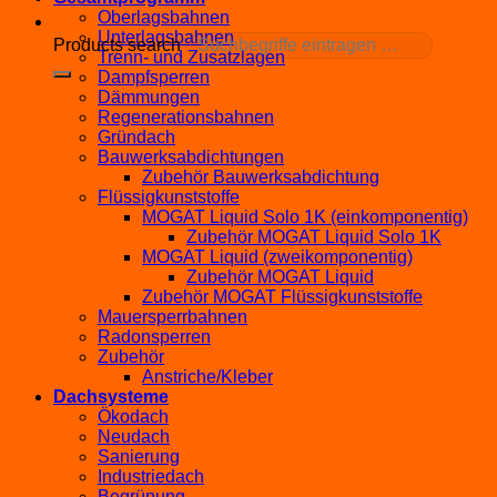
Oberlagsbahnen
Unterlagsbahnen
Products search
Trenn- und Zusatzlagen
Dampfsperren
Dämmungen
Regenerationsbahnen
Gründach
Bauwerksabdichtungen
Zubehör Bauwerksabdichtung
Flüssigkunststoffe
MOGAT Liquid Solo 1K (einkomponentig)
Zubehör MOGAT Liquid Solo 1K
MOGAT Liquid (zweikomponentig)
Zubehör MOGAT Liquid
Zubehör MOGAT Flüssigkunststoffe
Mauersperrbahnen
Radonsperren
Zubehör
Anstriche/Kleber
Dachsysteme
Ökodach
Neudach
Sanierung
Industriedach
Begrünung