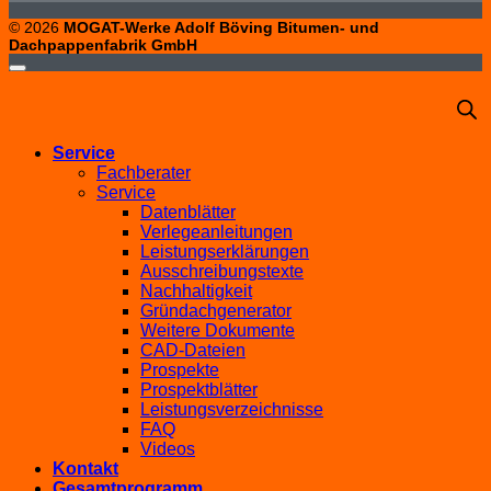
© 2026
MOGAT-Werke Adolf Böving Bitumen- und
Dachpappenfabrik GmbH
Service
Fachberater
Service
Datenblätter
Verlegeanleitungen
Leistungserklärungen
Ausschreibungstexte
Nachhaltigkeit
Gründachgenerator
Weitere Dokumente
CAD-Dateien
Prospekte
Prospektblätter
Leistungsverzeichnisse
FAQ
Videos
Kontakt
Gesamtprogramm