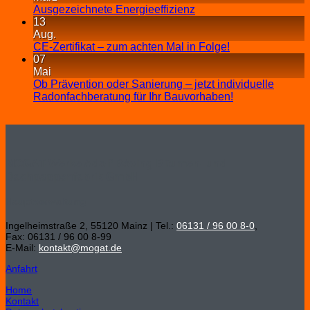
Ausgezeichnete Energieeffizienz
13
Aug.
CE-Zertifikat – zum achten Mal in Folge!
07
Mai
Ob Prävention oder Sanierung – jetzt individuelle
Radonfachberatung für Ihr Bauvorhaben!
MOGAT-Werke Adolf Böving Bitumen- und
Dachpappenfabrik GmbH
Hauptverwaltung
Ingelheimstraße 2, 55120 Mainz | Tel.:
06131 / 96 00 8-0
,
Fax: 06131 / 96 00 8-99
E-Mail:
kontakt@mogat.de
Anfahrt
Home
Kontakt