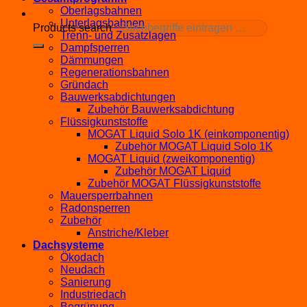
Oberlagsbahnen
Unterlagsbahnen
Products search
Trenn- und Zusatzlagen
Dampfsperren
Dämmungen
Regenerationsbahnen
Gründach
Bauwerksabdichtungen
Zubehör Bauwerksabdichtung
Flüssigkunststoffe
MOGAT Liquid Solo 1K (einkomponentig)
Zubehör MOGAT Liquid Solo 1K
MOGAT Liquid (zweikomponentig)
Zubehör MOGAT Liquid
Zubehör MOGAT Flüssigkunststoffe
Mauersperrbahnen
Radonsperren
Zubehör
Anstriche/Kleber
Dachsysteme
Ökodach
Neudach
Sanierung
Industriedach
Begrünung