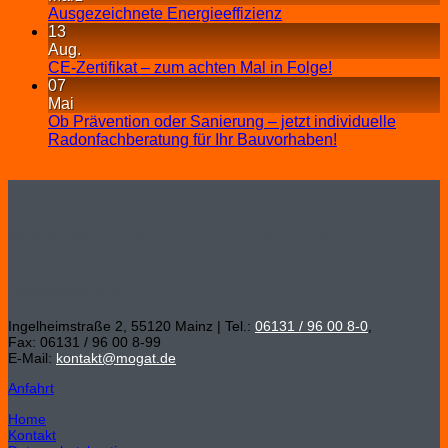
Ausgezeichnete Energieeffizienz
13
Aug.
CE-Zertifikat – zum achten Mal in Folge!
07
Mai
Ob Prävention oder Sanierung – jetzt individuelle
Radonfachberatung für Ihr Bauvorhaben!
MOGAT-Werke Adolf Böving Bitumen- und
Dachpappenfabrik GmbH
Hauptverwaltung
Ingelheimstraße 2, 55120 Mainz | Tel.:
06131 / 96 00 8-0
,
Fax: 06131 / 96 00 8-99
E-Mail:
kontakt@mogat.de
Anfahrt
Home
Kontakt