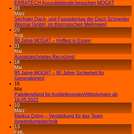
ERBATECH Auszubildende besuchen MOGAT
03
März
Sechster Dach- und Fassadentag der Dach Schneider
Weimar GmbH, im thüringischen Mellingen!
20
Aug.
90 Jahre MOGAT – Hoffest in Essen
31
Mai
Ausgezeichnetes Recycling!
18
Mai
90 Jahre MOGAT – 90 Jahre Sicherheit für
Generationen!
16
Mai
Palettenpfand für Auslieferungen/Abholungen ab
16.05.2022
10
März
Markus Dolny – Verstärkung für das Team
Anwendungstechnik
13
Feb.