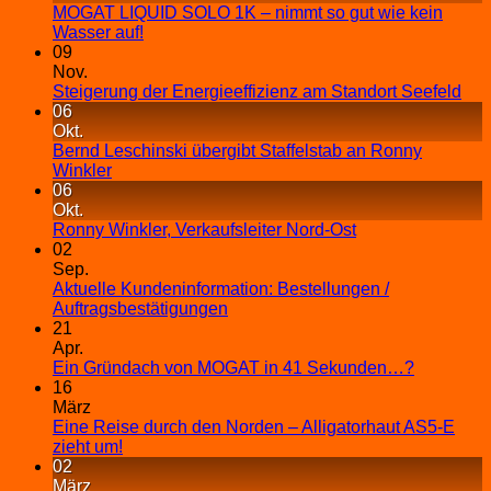
MOGAT LIQUID SOLO 1K – nimmt so gut wie kein
Wasser auf!
09
Nov.
Steigerung der Energieeffizienz am Standort Seefeld
06
Okt.
Bernd Leschinski übergibt Staffelstab an Ronny
Winkler
06
Okt.
Ronny Winkler, Verkaufsleiter Nord-Ost
02
Sep.
Aktuelle Kundeninformation: Bestellungen /
Auftragsbestätigungen
21
Apr.
Ein Gründach von MOGAT in 41 Sekunden…?
16
März
Eine Reise durch den Norden – Alligatorhaut AS5-E
zieht um!
02
März