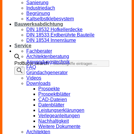
Sanierung
Industriedach
Begrünung
Kaltselbstklebesystem
Bauwerksabdichtung
DIN 18532 Hofkellerdecke
DIN 18533 Erdberührte Bauteile
DIN 18534 Innenräume
Service
Fachberater
Architektenberatung
Anwendungstechnik
Products search
FAQ
Gründachgenerator
Videos
Downloads
Prospekte
Prospektblätter
CAD-Dateien
Datenblätter
Leistungserklärungen
Verlegeanleitungen
Nachhaltigkeit
Weitere Dokumente
Architekten