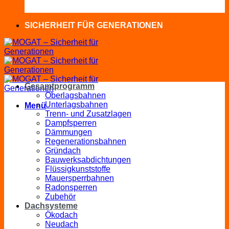
SICHERHEIT FÜR GENERATIONEN
Gesamtprogramm
Oberlagsbahnen
Unterlagsbahnen
Menü
Trenn- und Zusatzlagen
Dampfsperren
Dämmungen
Regenerationsbahnen
Gründach
Bauwerksabdichtungen
Flüssigkunststoffe
Mauersperrbahnen
Radonsperren
Zubehör
Dachsysteme
Ökodach
Neudach