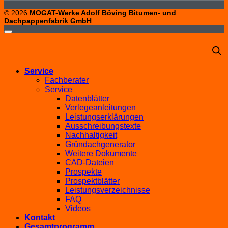
© 2026
MOGAT-Werke Adolf Böving Bitumen- und
Dachpappenfabrik GmbH
Service
Fachberater
Service
Datenblätter
Verlegeanleitungen
Leistungserklärungen
Ausschreibungstexte
Nachhaltigkeit
Gründachgenerator
Weitere Dokumente
CAD-Dateien
Prospekte
Prospektblätter
Leistungsverzeichnisse
FAQ
Videos
Kontakt
Gesamtprogramm