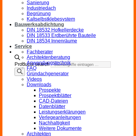
Sanierung
Industriedach
Begrünung
Kaltselbstklebesystem
Bauwerksabdichtung
DIN 18532 Hofkellerdecke
DIN 18533 Erdberührte Bauteile
DIN 18534 Innenräume
Service
Fachberater
Architektenberatung
Anwendungstechnik
Products search
FAQ
Gründachgenerator
Videos
Downloads
Prospekte
Prospektblätter
CAD-Dateien
Datenblätter
Leistungserklärungen
Verlegeanleitungen
Nachhaltigkeit
Weitere Dokumente
Architekten