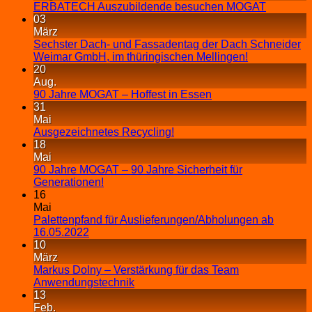
ERBATECH Auszubildende besuchen MOGAT
03
März
Sechster Dach- und Fassadentag der Dach Schneider
Weimar GmbH, im thüringischen Mellingen!
20
Aug.
90 Jahre MOGAT – Hoffest in Essen
31
Mai
Ausgezeichnetes Recycling!
18
Mai
90 Jahre MOGAT – 90 Jahre Sicherheit für
Generationen!
16
Mai
Palettenpfand für Auslieferungen/Abholungen ab
16.05.2022
10
März
Markus Dolny – Verstärkung für das Team
Anwendungstechnik
13
Feb.