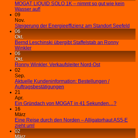
MOGAT LIQUID SOLO 1K – nimmt so gut wie kein
Wasser auf!
09
Nov.
Steigerung der Energieeffizienz am Standort Seefeld
06
Okt.
Bernd Leschinski übergibt Staffelstab an Ronny
Winkler
06
Okt.
Ronny Winkler, Verkaufsleiter Nord-Ost
02
Sep.
Aktuelle Kundeninformation: Bestellungen /
Auftragsbestätigungen
21
Apr.
Ein Gründach von MOGAT in 41 Sekunden…?
16
März
Eine Reise durch den Norden – Alligatorhaut AS5-E
zieht um!
02
März