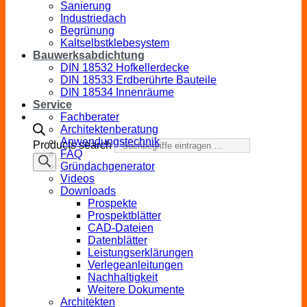
Sanierung
Industriedach
Begrünung
Kaltselbstklebesystem
Bauwerksabdichtung
DIN 18532 Hofkellerdecke
DIN 18533 Erdberührte Bauteile
DIN 18534 Innenräume
Service
Fachberater
Architektenberatung
Anwendungstechnik
Products search
FAQ
Gründachgenerator
Videos
Downloads
Prospekte
Prospektblätter
CAD-Dateien
Datenblätter
Leistungserklärungen
Verlegeanleitungen
Nachhaltigkeit
Weitere Dokumente
Architekten