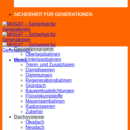
SICHERHEIT FÜR GENERATIONEN
Gesamtprogramm
Oberlagsbahnen
Unterlagsbahnen
Menü
Trenn- und Zusatzlagen
Dampfsperren
Dämmungen
Regenerationsbahnen
Gründach
Bauwerksabdichtungen
Flüssigkunststoffe
Mauersperrbahnen
Radonsperren
Zubehör
Dachsysteme
Ökodach
Neudach