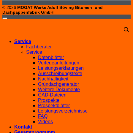
© 2026
MOGAT-Werke Adolf Böving Bitumen- und
Dachpappenfabrik GmbH
Service
Fachberater
Service
Datenblätter
Verlegeanleitungen
Leistungserklärungen
Ausschreibungstexte
Nachhaltigkeit
Gründachgenerator
Weitere Dokumente
CAD-Dateien
Prospekte
Prospektblätter
Leistungsverzeichnisse
FAQ
Videos
Kontakt
Gesamtprogramm