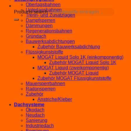
Oberlagsbahnen
Unterlagsbahnen
Products search
Trenn- und Zusatzlagen
Dampfsperren
Dämmungen
Regenerationsbahnen
Gründach
Bauwerksabdichtungen
Zubehör Bauwerksabdichtung
Flüssigkunststoffe
MOGAT Liquid Solo 1K (einkomponentig)
Zubehör MOGAT Liquid Solo 1K
MOGAT Liquid (zweikomponentig)
Zubehör MOGAT Liquid
Zubehör MOGAT Flüssigkunststoffe
Mauersperrbahnen
Radonsperren
Zubehör
Anstriche/Kleber
Dachsysteme
Ökodach
Neudach
Sanierung
Industriedach
Begrünung