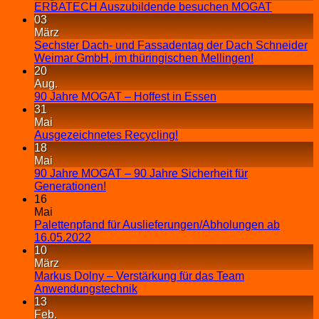
ERBATECH Auszubildende besuchen MOGAT
03
März
Sechster Dach- und Fassadentag der Dach Schneider
Weimar GmbH, im thüringischen Mellingen!
20
Aug.
90 Jahre MOGAT – Hoffest in Essen
31
Mai
Ausgezeichnetes Recycling!
18
Mai
90 Jahre MOGAT – 90 Jahre Sicherheit für
Generationen!
16
Mai
Palettenpfand für Auslieferungen/Abholungen ab
16.05.2022
10
März
Markus Dolny – Verstärkung für das Team
Anwendungstechnik
13
Feb.