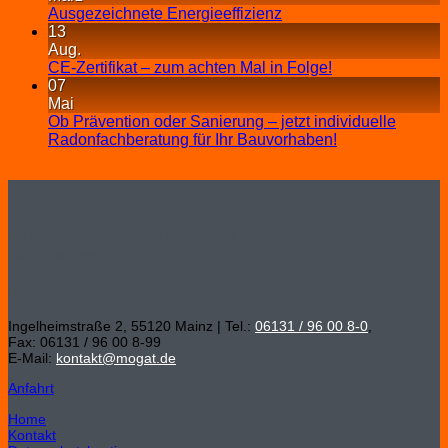
Ausgezeichnete Energieeffizienz
13
Aug.
CE-Zertifikat – zum achten Mal in Folge!
07
Mai
Ob Prävention oder Sanierung – jetzt individuelle
Radonfachberatung für Ihr Bauvorhaben!
MOGAT-Werke Adolf Böving Bitumen- und
Dachpappenfabrik GmbH
Hauptverwaltung
Ingelheimstraße 2, 55120 Mainz | Tel.:
06131 / 96 00 8-0
,
Fax: 06131 / 96 00 8-99
E-Mail:
kontakt@mogat.de
Anfahrt
Home
Kontakt