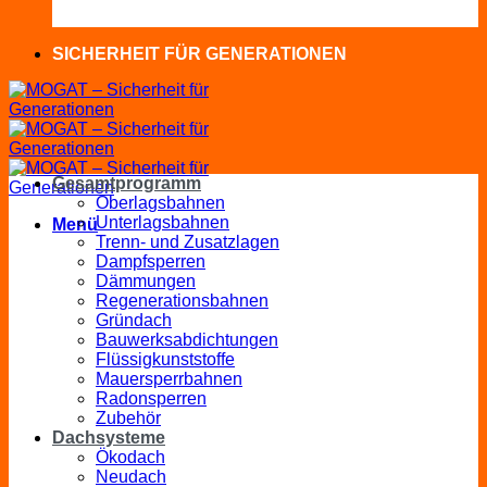
SICHERHEIT FÜR GENERATIONEN
Gesamtprogramm
Oberlagsbahnen
Unterlagsbahnen
Menü
Trenn- und Zusatzlagen
Dampfsperren
Dämmungen
Regenerationsbahnen
Gründach
Bauwerksabdichtungen
Flüssigkunststoffe
Mauersperrbahnen
Radonsperren
Zubehör
Dachsysteme
Ökodach
Neudach