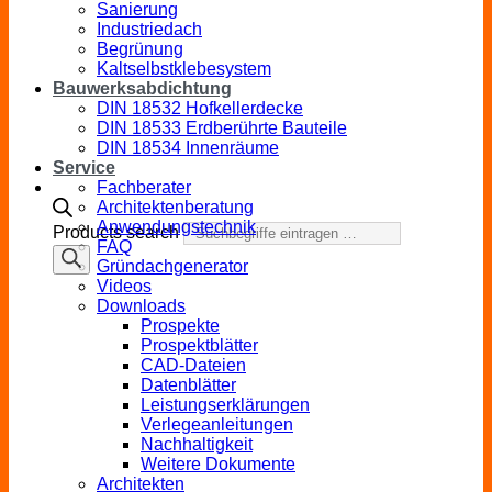
Sanierung
Industriedach
Begrünung
Kaltselbstklebesystem
Bauwerksabdichtung
DIN 18532 Hofkellerdecke
DIN 18533 Erdberührte Bauteile
DIN 18534 Innenräume
Service
Fachberater
Architektenberatung
Anwendungstechnik
Products search
FAQ
Gründachgenerator
Videos
Downloads
Prospekte
Prospektblätter
CAD-Dateien
Datenblätter
Leistungserklärungen
Verlegeanleitungen
Nachhaltigkeit
Weitere Dokumente
Architekten