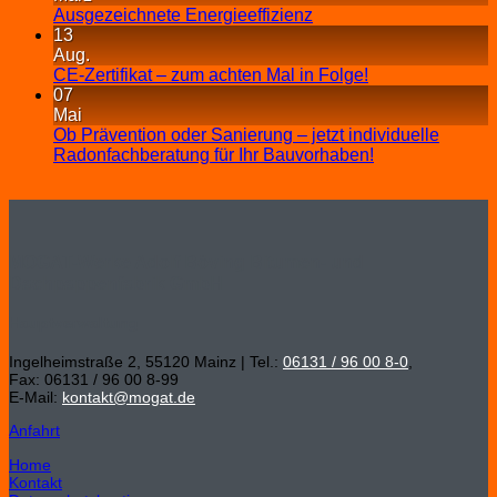
Ausgezeichnete Energieeffizienz
13
Aug.
CE-Zertifikat – zum achten Mal in Folge!
07
Mai
Ob Prävention oder Sanierung – jetzt individuelle
Radonfachberatung für Ihr Bauvorhaben!
MOGAT-Werke Adolf Böving Bitumen- und
Dachpappenfabrik GmbH
Hauptverwaltung
Ingelheimstraße 2, 55120 Mainz | Tel.:
06131 / 96 00 8-0
,
Fax: 06131 / 96 00 8-99
E-Mail:
kontakt@mogat.de
Anfahrt
Home
Kontakt