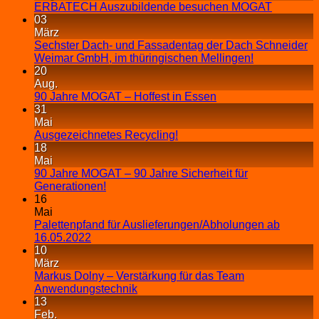
ERBATECH Auszubildende besuchen MOGAT
03
März
Sechster Dach- und Fassadentag der Dach Schneider
Weimar GmbH, im thüringischen Mellingen!
20
Aug.
90 Jahre MOGAT – Hoffest in Essen
31
Mai
Ausgezeichnetes Recycling!
18
Mai
90 Jahre MOGAT – 90 Jahre Sicherheit für
Generationen!
16
Mai
Palettenpfand für Auslieferungen/Abholungen ab
16.05.2022
10
März
Markus Dolny – Verstärkung für das Team
Anwendungstechnik
13
Feb.