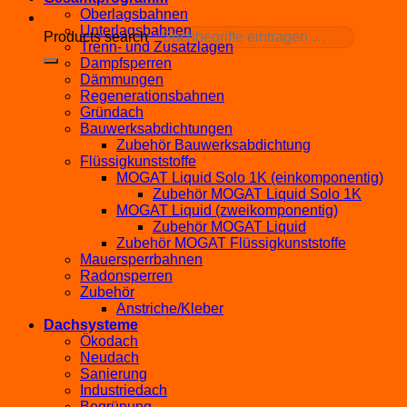
Oberlagsbahnen
Unterlagsbahnen
Products search
Trenn- und Zusatzlagen
Dampfsperren
Dämmungen
Regenerationsbahnen
Gründach
Bauwerksabdichtungen
Zubehör Bauwerksabdichtung
Flüssigkunststoffe
MOGAT Liquid Solo 1K (einkomponentig)
Zubehör MOGAT Liquid Solo 1K
MOGAT Liquid (zweikomponentig)
Zubehör MOGAT Liquid
Zubehör MOGAT Flüssigkunststoffe
Mauersperrbahnen
Radonsperren
Zubehör
Anstriche/Kleber
Dachsysteme
Ökodach
Neudach
Sanierung
Industriedach
Begrünung