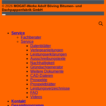
© 2026
MOGAT-Werke Adolf Böving Bitumen- und
Dachpappenfabrik GmbH
Service
Fachberater
Service
Datenblätter
Verlegeanleitungen
Leistungserklärungen
Ausschreibungstexte
Nachhaltigkeit
Gründachgenerator
Weitere Dokumente
CAD-Dateien
Prospekte
Prospektblätter
Leistungsverzeichnisse
FAQ
Videos
Kontakt
Gesamtprogramm