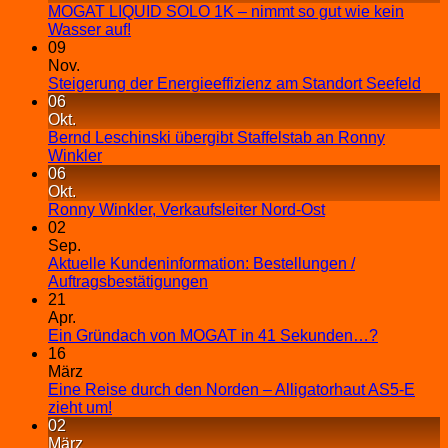
MOGAT LIQUID SOLO 1K – nimmt so gut wie kein
Wasser auf!
09
Nov.
Steigerung der Energieeffizienz am Standort Seefeld
06
Okt.
Bernd Leschinski übergibt Staffelstab an Ronny
Winkler
06
Okt.
Ronny Winkler, Verkaufsleiter Nord-Ost
02
Sep.
Aktuelle Kundeninformation: Bestellungen /
Auftragsbestätigungen
21
Apr.
Ein Gründach von MOGAT in 41 Sekunden…?
16
März
Eine Reise durch den Norden – Alligatorhaut AS5-E
zieht um!
02
März