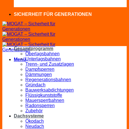
SICHERHEIT FÜR GENERATIONEN
Gesamtprogramm
Oberlagsbahnen
Unterlagsbahnen
Menü
Trenn- und Zusatzlagen
Dampfsperren
Dämmungen
Regenerationsbahnen
Gründach
Bauwerksabdichtungen
Flüssigkunststoffe
Mauersperrbahnen
Radonsperren
Zubehör
Dachsysteme
Ökodach
Neudach