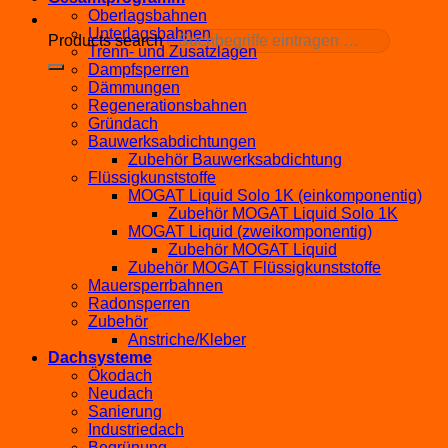
Oberlagsbahnen
Unterlagsbahnen
Products search
Trenn- und Zusatzlagen
Dampfsperren
Dämmungen
Regenerationsbahnen
Gründach
Bauwerksabdichtungen
Zubehör Bauwerksabdichtung
Flüssigkunststoffe
MOGAT Liquid Solo 1K (einkomponentig)
Zubehör MOGAT Liquid Solo 1K
MOGAT Liquid (zweikomponentig)
Zubehör MOGAT Liquid
Zubehör MOGAT Flüssigkunststoffe
Mauersperrbahnen
Radonsperren
Zubehör
Anstriche/Kleber
Dachsysteme
Ökodach
Neudach
Sanierung
Industriedach
Begrünung