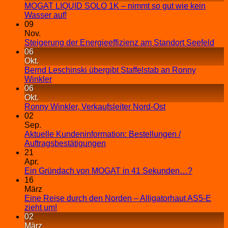
MOGAT LIQUID SOLO 1K – nimmt so gut wie kein
Wasser auf!
09
Nov.
Steigerung der Energieeffizienz am Standort Seefeld
06
Okt.
Bernd Leschinski übergibt Staffelstab an Ronny
Winkler
06
Okt.
Ronny Winkler, Verkaufsleiter Nord-Ost
02
Sep.
Aktuelle Kundeninformation: Bestellungen /
Auftragsbestätigungen
21
Apr.
Ein Gründach von MOGAT in 41 Sekunden…?
16
März
Eine Reise durch den Norden – Alligatorhaut AS5-E
zieht um!
02
März