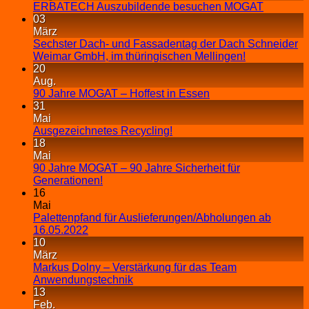
ERBATECH Auszubildende besuchen MOGAT
03
März
Sechster Dach- und Fassadentag der Dach Schneider
Weimar GmbH, im thüringischen Mellingen!
20
Aug.
90 Jahre MOGAT – Hoffest in Essen
31
Mai
Ausgezeichnetes Recycling!
18
Mai
90 Jahre MOGAT – 90 Jahre Sicherheit für
Generationen!
16
Mai
Palettenpfand für Auslieferungen/Abholungen ab
16.05.2022
10
März
Markus Dolny – Verstärkung für das Team
Anwendungstechnik
13
Feb.