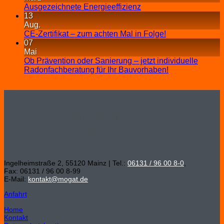
Ausgezeichnete Energieeffizienz
13
Aug.
CE-Zertifikat – zum achten Mal in Folge!
07
Mai
Ob Prävention oder Sanierung – jetzt individuelle
Radonfachberatung für Ihr Bauvorhaben!
MOGAT-Werke Adolf Böving Bitumen- und
Dachpappenfabrik GmbH
Hauptverwaltung
Ingelheimstraße 2, 55120 Mainz | Tel.:
06131 / 96 00 8-0
,
Fax: 06131 / 96 00 8-99
E-Mail:
kontakt@mogat.de
Anfahrt
Home
Kontakt