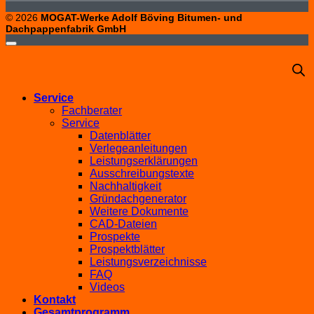
© 2026
MOGAT-Werke Adolf Böving Bitumen- und
Dachpappenfabrik GmbH
Service
Fachberater
Service
Datenblätter
Verlegeanleitungen
Leistungserklärungen
Ausschreibungstexte
Nachhaltigkeit
Gründachgenerator
Weitere Dokumente
CAD-Dateien
Prospekte
Prospektblätter
Leistungsverzeichnisse
FAQ
Videos
Kontakt
Gesamtprogramm