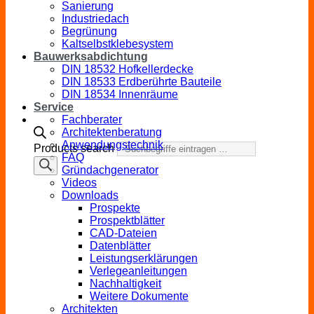
Sanierung
Industriedach
Begrünung
Kaltselbstklebesystem
Bauwerksabdichtung
DIN 18532 Hofkellerdecke
DIN 18533 Erdberührte Bauteile
DIN 18534 Innenräume
Service
Fachberater
Architektenberatung
Anwendungstechnik
Products search
FAQ
Gründachgenerator
Videos
Downloads
Prospekte
Prospektblätter
CAD-Dateien
Datenblätter
Leistungserklärungen
Verlegeanleitungen
Nachhaltigkeit
Weitere Dokumente
Architekten