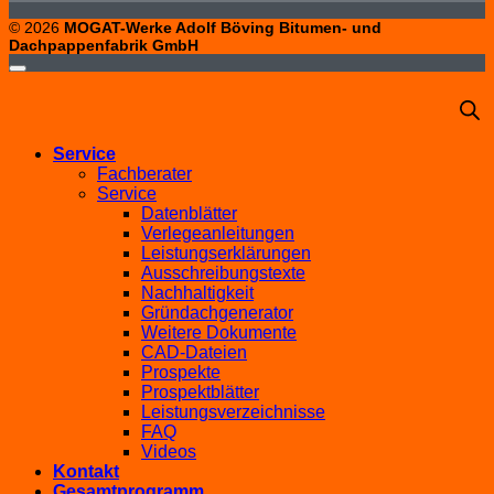
© 2026
MOGAT-Werke Adolf Böving Bitumen- und
Dachpappenfabrik GmbH
Service
Fachberater
Service
Datenblätter
Verlegeanleitungen
Leistungserklärungen
Ausschreibungstexte
Nachhaltigkeit
Gründachgenerator
Weitere Dokumente
CAD-Dateien
Prospekte
Prospektblätter
Leistungsverzeichnisse
FAQ
Videos
Kontakt
Gesamtprogramm