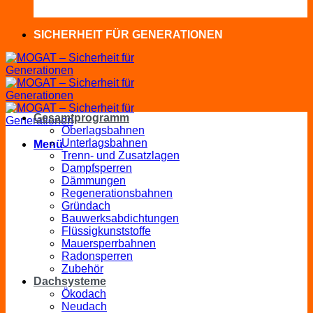
SICHERHEIT FÜR GENERATIONEN
Gesamtprogramm
Oberlagsbahnen
Unterlagsbahnen
Menü
Trenn- und Zusatzlagen
Dampfsperren
Dämmungen
Regenerationsbahnen
Gründach
Bauwerksabdichtungen
Flüssigkunststoffe
Mauersperrbahnen
Radonsperren
Zubehör
Dachsysteme
Ökodach
Neudach