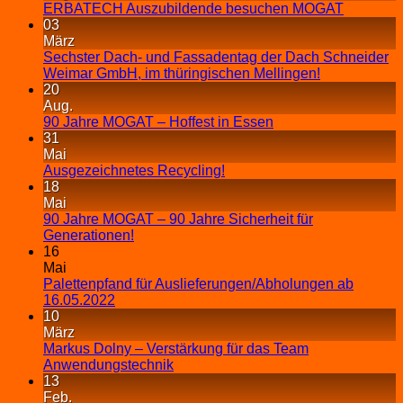
ERBATECH Auszubildende besuchen MOGAT
03
März
Sechster Dach- und Fassadentag der Dach Schneider
Weimar GmbH, im thüringischen Mellingen!
20
Aug.
90 Jahre MOGAT – Hoffest in Essen
31
Mai
Ausgezeichnetes Recycling!
18
Mai
90 Jahre MOGAT – 90 Jahre Sicherheit für
Generationen!
16
Mai
Palettenpfand für Auslieferungen/Abholungen ab
16.05.2022
10
März
Markus Dolny – Verstärkung für das Team
Anwendungstechnik
13
Feb.