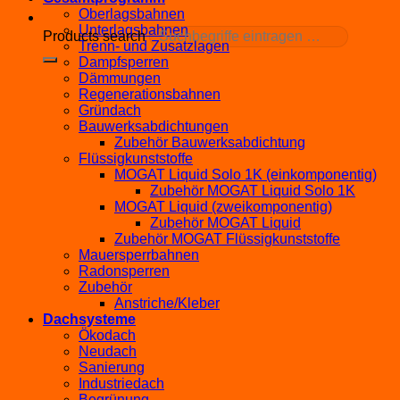
Oberlagsbahnen
Unterlagsbahnen
Products search
Trenn- und Zusatzlagen
Dampfsperren
Dämmungen
Regenerationsbahnen
Gründach
Bauwerksabdichtungen
Zubehör Bauwerksabdichtung
Flüssigkunststoffe
MOGAT Liquid Solo 1K (einkomponentig)
Zubehör MOGAT Liquid Solo 1K
MOGAT Liquid (zweikomponentig)
Zubehör MOGAT Liquid
Zubehör MOGAT Flüssigkunststoffe
Mauersperrbahnen
Radonsperren
Zubehör
Anstriche/Kleber
Dachsysteme
Ökodach
Neudach
Sanierung
Industriedach
Begrünung