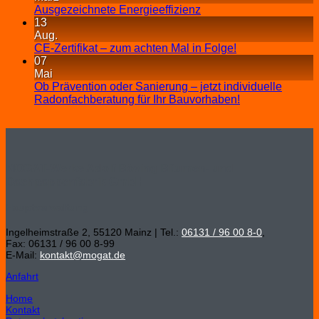
Ausgezeichnete Energieeffizienz
13
Aug.
CE-Zertifikat – zum achten Mal in Folge!
07
Mai
Ob Prävention oder Sanierung – jetzt individuelle
Radonfachberatung für Ihr Bauvorhaben!
MOGAT-Werke Adolf Böving Bitumen- und
Dachpappenfabrik GmbH
Hauptverwaltung
Ingelheimstraße 2, 55120 Mainz | Tel.:
06131 / 96 00 8-0
,
Fax: 06131 / 96 00 8-99
E-Mail:
kontakt@mogat.de
Anfahrt
Home
Kontakt