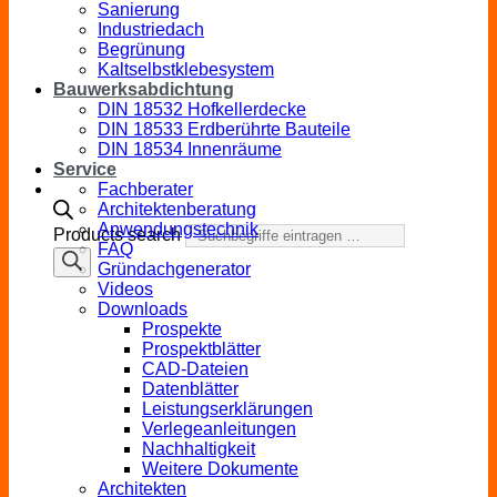
Sanierung
Industriedach
Begrünung
Kaltselbstklebesystem
Bauwerksabdichtung
DIN 18532 Hofkellerdecke
DIN 18533 Erdberührte Bauteile
DIN 18534 Innenräume
Service
Fachberater
Architektenberatung
Anwendungstechnik
Products search
FAQ
Gründachgenerator
Videos
Downloads
Prospekte
Prospektblätter
CAD-Dateien
Datenblätter
Leistungserklärungen
Verlegeanleitungen
Nachhaltigkeit
Weitere Dokumente
Architekten