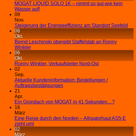
MOGAT LIQUID SOLO 1K – nimmt so gut wie kein
Wasser auf!
09
Nov.
Steigerung der Energieeffizienz am Standort Seefeld
06
Okt.
Bernd Leschinski übergibt Staffelstab an Ronny
Winkler
06
Okt.
Ronny Winkler, Verkaufsleiter Nord-Ost
02
Sep.
Aktuelle Kundeninformation: Bestellungen /
Auftragsbestätigungen
21
Apr.
Ein Gründach von MOGAT in 41 Sekunden…?
16
März
Eine Reise durch den Norden – Alligatorhaut AS5-E
zieht um!
02
März