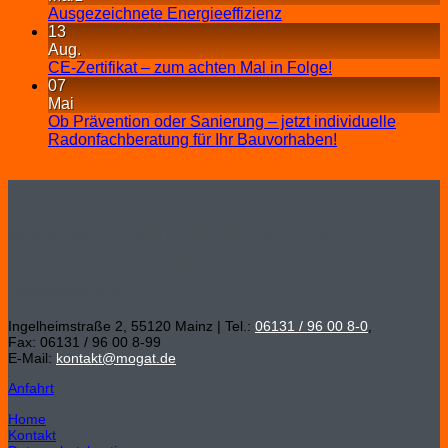
Ausgezeichnete Energieeffizienz
13
Aug.
CE-Zertifikat – zum achten Mal in Folge!
07
Mai
Ob Prävention oder Sanierung – jetzt individuelle
Radonfachberatung für Ihr Bauvorhaben!
MOGAT-Werke Adolf Böving Bitumen- und
Dachpappenfabrik GmbH
Hauptverwaltung
Ingelheimstraße 2, 55120 Mainz | Tel.:
06131 / 96 00 8-0
,
Fax: 06131 / 96 00 8-99
E-Mail:
kontakt@mogat.de
Anfahrt
Home
Kontakt