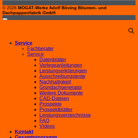
© 2026
MOGAT-Werke Adolf Böving Bitumen- und
Dachpappenfabrik GmbH
Service
Fachberater
Service
Datenblätter
Verlegeanleitungen
Leistungserklärungen
Ausschreibungstexte
Nachhaltigkeit
Gründachgenerator
Weitere Dokumente
CAD-Dateien
Prospekte
Prospektblätter
Leistungsverzeichnisse
FAQ
Videos
Kontakt
Gesamtprogramm