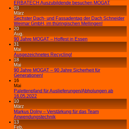
ERBATECH Auszubildende besuchen MOGAT
03
März
Sechster Dach- und Fassadentag der Dach Schneider
Weimar GmbH, im thüringischen Mellingen!
20
Aug.
90 Jahre MOGAT – Hoffest in Essen
31
Mai
Ausgezeichnetes Recycling!
18
Mai
90 Jahre MOGAT – 90 Jahre Sicherheit für
Generationen!
16
Mai
Palettenpfand für Auslieferungen/Abholungen ab
16.05.2022
10
März
Markus Dolny – Verstärkung für das Team
Anwendungstechnik
13
Feb.