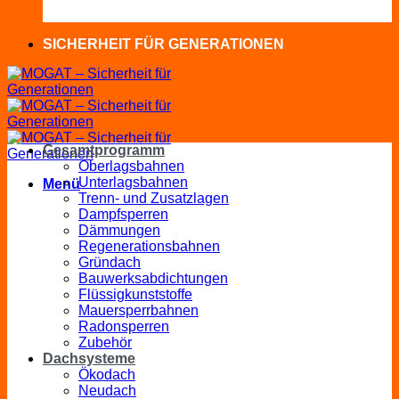
SICHERHEIT FÜR GENERATIONEN
Gesamtprogramm
Oberlagsbahnen
Unterlagsbahnen
Menü
Trenn- und Zusatzlagen
Dampfsperren
Dämmungen
Regenerationsbahnen
Gründach
Bauwerksabdichtungen
Flüssigkunststoffe
Mauersperrbahnen
Radonsperren
Zubehör
Dachsysteme
Ökodach
Neudach