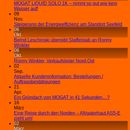
MOGAT LIQUID SOLO 1K – nimmt so gut wie kein
Wasser auf!
09
Nov.
Steigerung der Energieeffizienz am Standort Seefeld
06
Okt.
Bernd Leschinski übergibt Staffelstab an Ronny
Winkler
06
Okt.
Ronny Winkler, Verkaufsleiter Nord-Ost
02
Sep.
Aktuelle Kundeninformation: Bestellungen /
Auftragsbestätigungen
21
Apr.
Ein Gründach von MOGAT in 41 Sekunden…?
16
März
Eine Reise durch den Norden – Alligatorhaut AS5-E
zieht um!
02
März