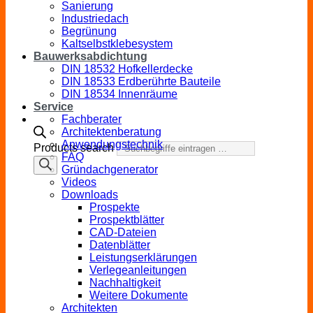
Sanierung
Industriedach
Begrünung
Kaltselbstklebesystem
Bauwerksabdichtung
DIN 18532 Hofkellerdecke
DIN 18533 Erdberührte Bauteile
DIN 18534 Innenräume
Service
Fachberater
Architektenberatung
Anwendungstechnik
Products search
FAQ
Gründachgenerator
Videos
Downloads
Prospekte
Prospektblätter
CAD-Dateien
Datenblätter
Leistungserklärungen
Verlegeanleitungen
Nachhaltigkeit
Weitere Dokumente
Architekten