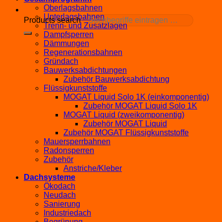
Oberlagsbahnen
Unterlagsbahnen
Products search
Trenn- und Zusatzlagen
Dampfsperren
Dämmungen
Regenerationsbahnen
Gründach
Bauwerksabdichtungen
Zubehör Bauwerksabdichtung
Flüssigkunststoffe
MOGAT Liquid Solo 1K (einkomponentig)
Zubehör MOGAT Liquid Solo 1K
MOGAT Liquid (zweikomponentig)
Zubehör MOGAT Liquid
Zubehör MOGAT Flüssigkunststoffe
Mauersperrbahnen
Radonsperren
Zubehör
Anstriche/Kleber
Dachsysteme
Ökodach
Neudach
Sanierung
Industriedach
Begrünung