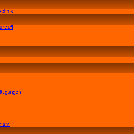
echnik
r auf!
tätigungen
t um!