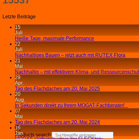
Letzte Beiträge
15
Juli
Heiße Tage, maximale Performance
22
Juli
Nachhaltiges Bauen – jetzt auch mit RUTEX Flora
21
Mai
Nachhaltig – mit effektivem Klima- und Ressourcenschu
29
Apr.
Tag des Flachdaches am 20. Mai 2025
20
Aug.
In Sekunden direkt zu Ihrem MOGAT-Fachberater!
07
Mai
Tag des Flachdaches am 20. Mai 2024
16
Jan.
Products search
MOGAT: Verbundpartner der FLECKtory