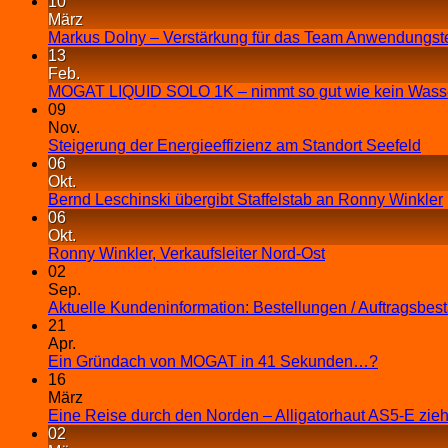
10
März
Markus Dolny – Verstärkung für das Team Anwendungst
13
Feb.
MOGAT LIQUID SOLO 1K – nimmt so gut wie kein Wasse
09
Nov.
Steigerung der Energieeffizienz am Standort Seefeld
06
Okt.
Bernd Leschinski übergibt Staffelstab an Ronny Winkler
06
Okt.
Ronny Winkler, Verkaufsleiter Nord-Ost
02
Sep.
Aktuelle Kundeninformation: Bestellungen / Auftragsbes
21
Apr.
Ein Gründach von MOGAT in 41 Sekunden…?
16
März
Eine Reise durch den Norden – Alligatorhaut AS5-E zieh
02