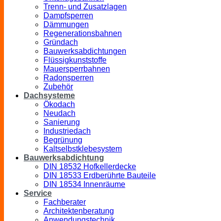
Trenn- und Zusatzlagen
Dampfsperren
Dämmungen
Regenerationsbahnen
Gründach
Bauwerksabdichtungen
Flüssigkunststoffe
Mauersperrbahnen
Radonsperren
Zubehör
Dachsysteme
Ökodach
Neudach
Sanierung
Industriedach
Begrünung
Kaltselbstklebesystem
Bauwerksabdichtung
DIN 18532 Hofkellerdecke
DIN 18533 Erdberührte Bauteile
DIN 18534 Innenräume
Service
Fachberater
Architektenberatung
Anwendungstechnik