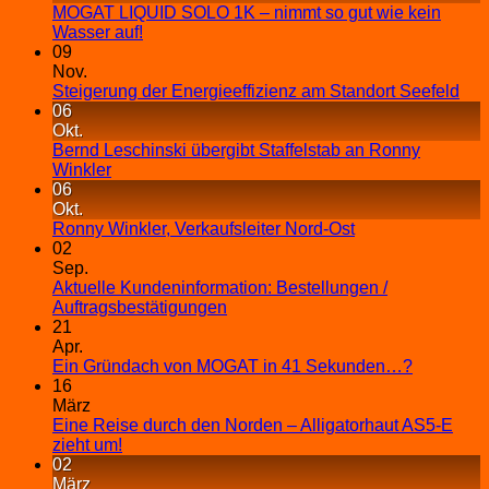
MOGAT LIQUID SOLO 1K – nimmt so gut wie kein
Wasser auf!
09
Nov.
Steigerung der Energieeffizienz am Standort Seefeld
06
Okt.
Bernd Leschinski übergibt Staffelstab an Ronny
Winkler
06
Okt.
Ronny Winkler, Verkaufsleiter Nord-Ost
02
Sep.
Aktuelle Kundeninformation: Bestellungen /
Auftragsbestätigungen
21
Apr.
Ein Gründach von MOGAT in 41 Sekunden…?
16
März
Eine Reise durch den Norden – Alligatorhaut AS5-E
zieht um!
02
März