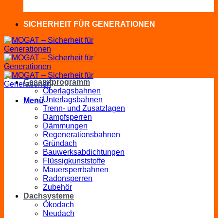
SICHERHEIT FÜR GENERATIONEN
Gesamtprogramm
Oberlagsbahnen
Unterlagsbahnen
Menü
Trenn- und Zusatzlagen
Dampfsperren
Dämmungen
Regenerationsbahnen
Gründach
Bauwerksabdichtungen
Flüssigkunststoffe
Mauersperrbahnen
Radonsperren
Zubehör
Dachsysteme
Ökodach
Neudach