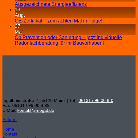
Ausgezeichnete Energieeffizienz
13
Aug.
CE-Zertifikat – zum achten Mal in Folge!
07
Mai
Ob Prävention oder Sanierung – jetzt individuelle
Radonfachberatung für Ihr Bauvorhaben!
MOGAT-Werke Adolf Böving Bitumen- und
Dachpappenfabrik GmbH
Hauptverwaltung
Ingelheimstraße 2, 55120 Mainz | Tel.:
06131 / 96 00 8-0
,
Fax: 06131 / 96 00 8-99
E-Mail:
kontakt@mogat.de
Anfahrt
Home
Kontakt