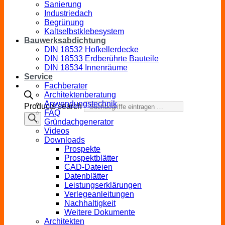
Sanierung
Industriedach
Begrünung
Kaltselbstklebesystem
Bauwerksabdichtung
DIN 18532 Hofkellerdecke
DIN 18533 Erdberührte Bauteile
DIN 18534 Innenräume
Service
Fachberater
Architektenberatung
Anwendungstechnik
Products search
FAQ
Gründachgenerator
Videos
Downloads
Prospekte
Prospektblätter
CAD-Dateien
Datenblätter
Leistungserklärungen
Verlegeanleitungen
Nachhaltigkeit
Weitere Dokumente
Architekten