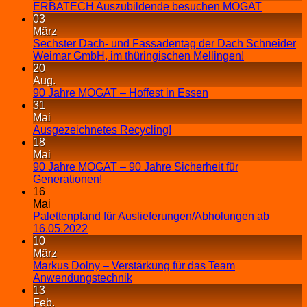
ERBATECH Auszubildende besuchen MOGAT
03
März
Sechster Dach- und Fassadentag der Dach Schneider
Weimar GmbH, im thüringischen Mellingen!
20
Aug.
90 Jahre MOGAT – Hoffest in Essen
31
Mai
Ausgezeichnetes Recycling!
18
Mai
90 Jahre MOGAT – 90 Jahre Sicherheit für
Generationen!
16
Mai
Palettenpfand für Auslieferungen/Abholungen ab
16.05.2022
10
März
Markus Dolny – Verstärkung für das Team
Anwendungstechnik
13
Feb.