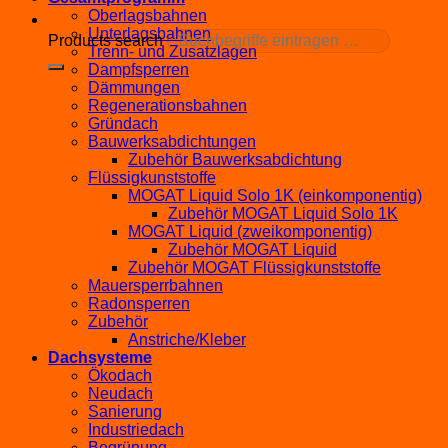
Oberlagsbahnen
Unterlagsbahnen
Products search
Trenn- und Zusatzlagen
Dampfsperren
Dämmungen
Regenerationsbahnen
Gründach
Bauwerksabdichtungen
Zubehör Bauwerksabdichtung
Flüssigkunststoffe
MOGAT Liquid Solo 1K (einkomponentig)
Zubehör MOGAT Liquid Solo 1K
MOGAT Liquid (zweikomponentig)
Zubehör MOGAT Liquid
Zubehör MOGAT Flüssigkunststoffe
Mauersperrbahnen
Radonsperren
Zubehör
Anstriche/Kleber
Dachsysteme
Ökodach
Neudach
Sanierung
Industriedach
Begrünung