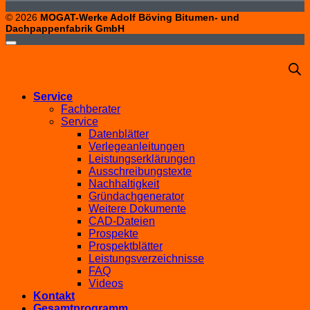
© 2026
MOGAT-Werke Adolf Böving Bitumen- und
Dachpappenfabrik GmbH
Service
Fachberater
Service
Datenblätter
Verlegeanleitungen
Leistungserklärungen
Ausschreibungstexte
Nachhaltigkeit
Gründachgenerator
Weitere Dokumente
CAD-Dateien
Prospekte
Prospektblätter
Leistungsverzeichnisse
FAQ
Videos
Kontakt
Gesamtprogramm