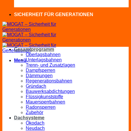
SICHERHEIT FÜR GENERATIONEN
Gesamtprogramm
Oberlagsbahnen
Unterlagsbahnen
Menü
Trenn- und Zusatzlagen
Dampfsperren
Dämmungen
Regenerationsbahnen
Gründach
Bauwerksabdichtungen
Flüssigkunststoffe
Mauersperrbahnen
Radonsperren
Zubehör
Dachsysteme
Ökodach
Neudach