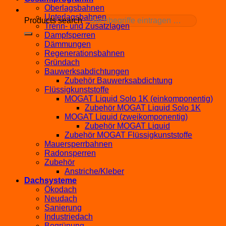
Oberlagsbahnen
Unterlagsbahnen
Products search
Trenn- und Zusatzlagen
Dampfsperren
Dämmungen
Regenerationsbahnen
Gründach
Bauwerksabdichtungen
Zubehör Bauwerksabdichtung
Flüssigkunststoffe
MOGAT Liquid Solo 1K (einkomponentig)
Zubehör MOGAT Liquid Solo 1K
MOGAT Liquid (zweikomponentig)
Zubehör MOGAT Liquid
Zubehör MOGAT Flüssigkunststoffe
Mauersperrbahnen
Radonsperren
Zubehör
Anstriche/Kleber
Dachsysteme
Ökodach
Neudach
Sanierung
Industriedach
Begrünung