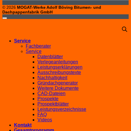
© 2026
MOGAT-Werke Adolf Böving Bitumen- und
Dachpappenfabrik GmbH
Service
Fachberater
Service
Datenblätter
Verlegeanleitungen
Leistungserklärungen
Ausschreibungstexte
Nachhaltigkeit
Gründachgenerator
Weitere Dokumente
CAD-Dateien
Prospekte
Prospektblätter
Leistungsverzeichnisse
FAQ
Videos
Kontakt
Gesamtprogramm