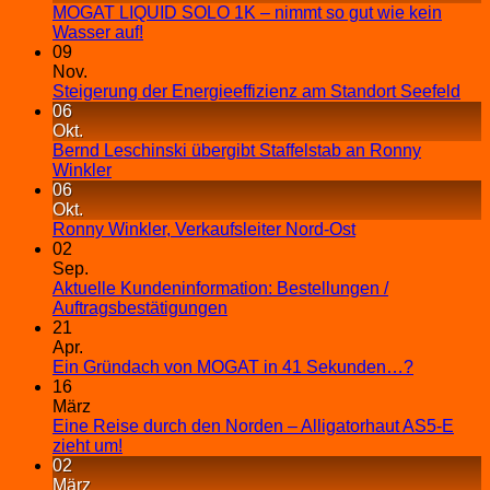
MOGAT LIQUID SOLO 1K – nimmt so gut wie kein
Wasser auf!
09
Nov.
Steigerung der Energieeffizienz am Standort Seefeld
06
Okt.
Bernd Leschinski übergibt Staffelstab an Ronny
Winkler
06
Okt.
Ronny Winkler, Verkaufsleiter Nord-Ost
02
Sep.
Aktuelle Kundeninformation: Bestellungen /
Auftragsbestätigungen
21
Apr.
Ein Gründach von MOGAT in 41 Sekunden…?
16
März
Eine Reise durch den Norden – Alligatorhaut AS5-E
zieht um!
02
März