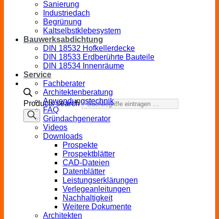
Sanierung
Industriedach
Begrünung
Kaltselbstklebesystem
Bauwerksabdichtung
DIN 18532 Hofkellerdecke
DIN 18533 Erdberührte Bauteile
DIN 18534 Innenräume
Service
Fachberater
Architektenberatung
Anwendungstechnik
Products search
FAQ
Gründachgenerator
Videos
Downloads
Prospekte
Prospektblätter
CAD-Dateien
Datenblätter
Leistungserklärungen
Verlegeanleitungen
Nachhaltigkeit
Weitere Dokumente
Architekten