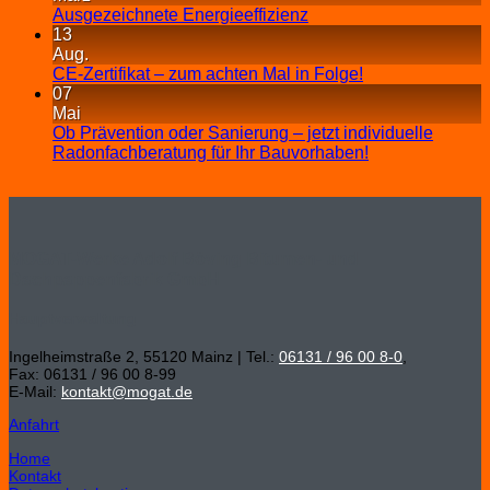
Ausgezeichnete Energieeffizienz
13
Aug.
CE-Zertifikat – zum achten Mal in Folge!
07
Mai
Ob Prävention oder Sanierung – jetzt individuelle
Radonfachberatung für Ihr Bauvorhaben!
MOGAT-Werke Adolf Böving Bitumen- und
Dachpappenfabrik GmbH
Hauptverwaltung
Ingelheimstraße 2, 55120 Mainz | Tel.:
06131 / 96 00 8-0
,
Fax: 06131 / 96 00 8-99
E-Mail:
kontakt@mogat.de
Anfahrt
Home
Kontakt