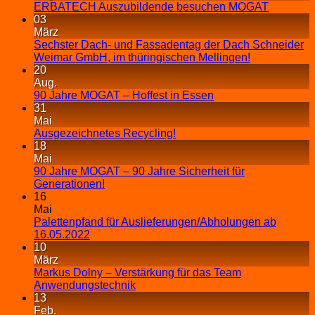
ERBATECH Auszubildende besuchen MOGAT
03
März
Sechster Dach- und Fassadentag der Dach Schneider
Weimar GmbH, im thüringischen Mellingen!
20
Aug.
90 Jahre MOGAT – Hoffest in Essen
31
Mai
Ausgezeichnetes Recycling!
18
Mai
90 Jahre MOGAT – 90 Jahre Sicherheit für
Generationen!
16
Mai
Palettenpfand für Auslieferungen/Abholungen ab
16.05.2022
10
März
Markus Dolny – Verstärkung für das Team
Anwendungstechnik
13
Feb.