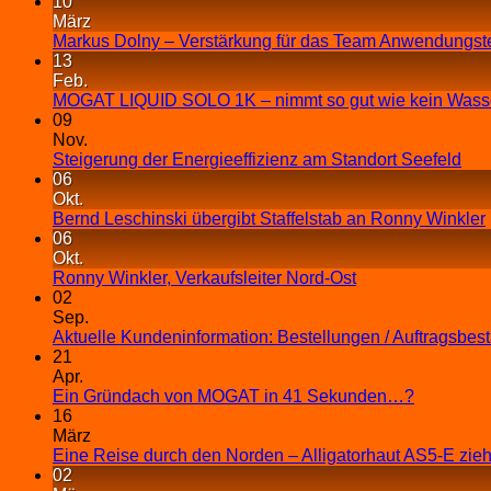
10
März
Markus Dolny – Verstärkung für das Team Anwendungst
13
Feb.
MOGAT LIQUID SOLO 1K – nimmt so gut wie kein Wasse
09
Nov.
Steigerung der Energieeffizienz am Standort Seefeld
06
Okt.
Bernd Leschinski übergibt Staffelstab an Ronny Winkler
06
Okt.
Ronny Winkler, Verkaufsleiter Nord-Ost
02
Sep.
Aktuelle Kundeninformation: Bestellungen / Auftragsbes
21
Apr.
Ein Gründach von MOGAT in 41 Sekunden…?
16
März
Eine Reise durch den Norden – Alligatorhaut AS5-E zieh
02