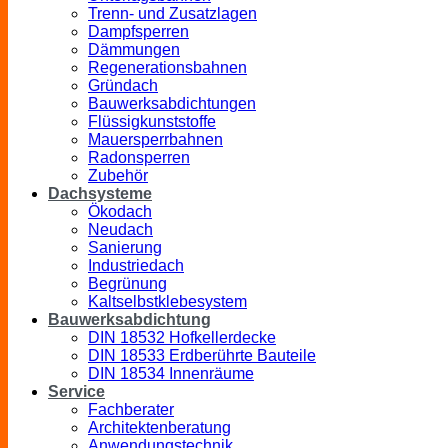
Trenn- und Zusatzlagen
Dampfsperren
Dämmungen
Regenerationsbahnen
Gründach
Bauwerksabdichtungen
Flüssigkunststoffe
Mauersperrbahnen
Radonsperren
Zubehör
Dachsysteme
Ökodach
Neudach
Sanierung
Industriedach
Begrünung
Kaltselbstklebesystem
Bauwerksabdichtung
DIN 18532 Hofkellerdecke
DIN 18533 Erdberührte Bauteile
DIN 18534 Innenräume
Service
Fachberater
Architektenberatung
Anwendungstechnik