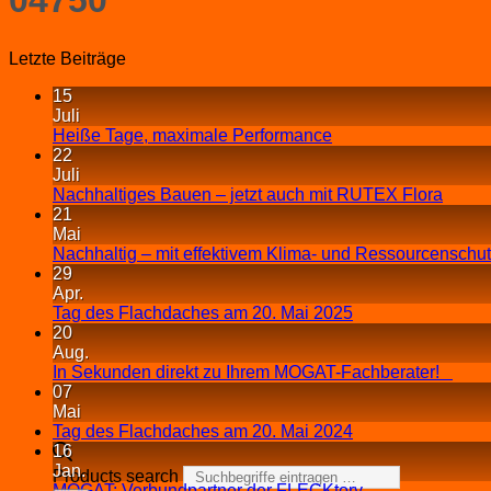
Letzte Beiträge
15
Juli
Heiße Tage, maximale Performance
22
Juli
Nachhaltiges Bauen – jetzt auch mit RUTEX Flora
21
Mai
Nachhaltig – mit effektivem Klima- und Ressourcenschu
29
Apr.
Tag des Flachdaches am 20. Mai 2025
20
Aug.
In Sekunden direkt zu Ihrem MOGAT-Fachberater!
07
Mai
Tag des Flachdaches am 20. Mai 2024
16
Jan.
Products search
MOGAT: Verbundpartner der FLECKtory