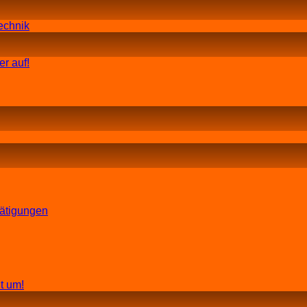
echnik
r auf!
tätigungen
t um!